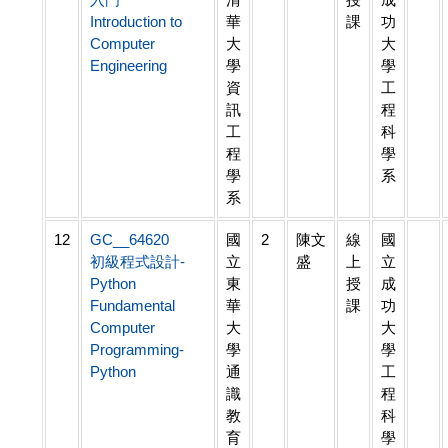
Introduction to
華
課
功
Computer
大
大
Engineering
學
學
資
工
訊
程
工
科
程
學
學
系
系
12
GC__64620
國
2
陳文
線
國
初級程式設計-
立
盛
上
立
Python
東
授
成
Fundamental
華
課
功
Computer
大
大
Programming-
學
學
Python
通
工
識
程
教
科
育
學