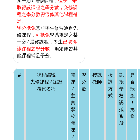
某一必 / 選修課程，
但學生未
取得該課程之學分數，免修課
程之學分數需選修其他課程補
足。
學分抵免
意即學生修習通過先
修課程，
可抵免
學系規定之某
一必 / 選修課程，學生
已取得
該課程之學分數
，無須修習其
他課程補足學分。
#
課程編號
開
學
授課
授
認
是
先修課程 / 認證
課
分
教師
課
抵
否
考試名稱
/
數
方
學
抵
主
式
校
免
責
認
/
學
抵
免
校
系
修
開
所
課
/