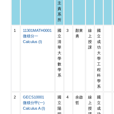
主
責
系
所
1
11301MATH0001
國
3
顏東
線
國
微積分一
立
勇
上
立
Calculus (I)
清
授
成
華
課
功
大
大
學
學
數
工
學
程
系
科
學
系
2
GECS10001
國
4
余啟
線
國
微積分甲(一)
立
哲
上
立
Calculus A (I)
陽
授
成
明
課
功