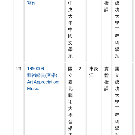
寫作
中
授
成
央
課
功
大
大
學
學
中
工
國
程
文
科
學
學
系
系
23
1990009
國
2
車炎
實
國
藝術鑑賞(音樂)
立
江
體
立
Art Appreciation:
臺
授
成
Music
北
課
功
藝
大
術
學
大
工
學
程
音
科
樂
學
學
系