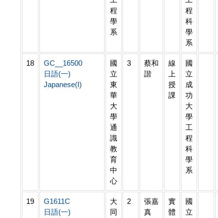
程
程
學
科
系
學
系
18
GC__16500
國
3
蔡和
線
國
日語(一)
立
諧
上
立
Japanese(I)
東
授
成
華
課
功
大
大
學
學
通
工
識
程
教
科
育
學
中
系
心
19
G1611C
大
2
張嘉
實
國
日語(一)
同
真
體
立