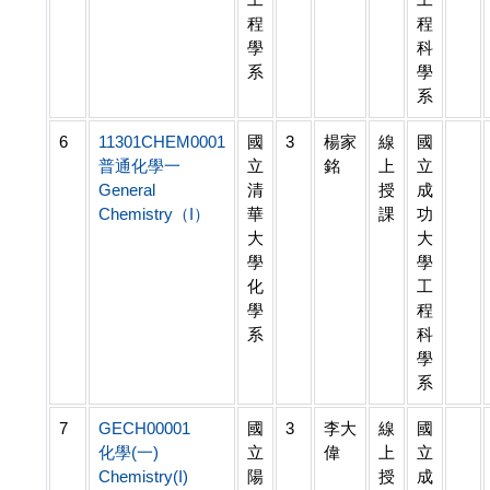
程
程
學
科
系
學
系
6
11301CHEM0001
國
3
楊家
線
國
普通化學一
立
銘
上
立
General
清
授
成
Chemistry（I）
華
課
功
大
大
學
學
化
工
學
程
系
科
學
系
7
GECH00001
國
3
李大
線
國
化學(一)
立
偉
上
立
Chemistry(I)
陽
授
成