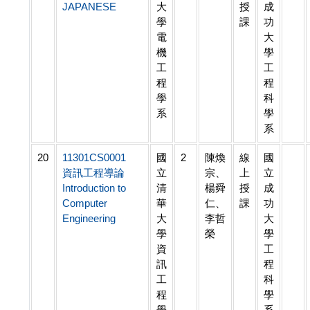
JAPANESE
大
授
成
學
課
功
電
大
機
學
工
工
程
程
學
科
系
學
系
20
11301CS0001
國
2
陳煥
線
國
資訊工程導論
立
宗、
上
立
Introduction to
清
楊舜
授
成
Computer
華
仁、
課
功
Engineering
大
李哲
大
學
榮
學
資
工
訊
程
工
科
程
學
學
系