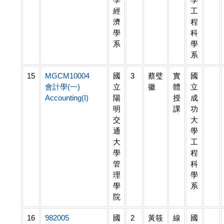
經
工
濟
程
學
科
系
學
系
15
MGCM10004
國
3
蔡璧
實
國
會計學(一)
立
徽
體
立
Accounting(I)
陽
授
成
明
課
功
交
大
通
學
大
工
學
程
管
科
理
學
學
系
院
16
982005
國
2
黃筱
線
國