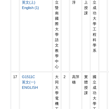
英文(上)
立
淳
上
立
English (1)
暨
授
成
南
課
功
國
大
際
學
大
工
學
程
語
科
文
學
教
系
學
中
心
17
G1511C
大
2
高萍
實
國
英文(一)
同
穗
體
立
ENGLISH
大
授
成
學
課
功
電
大
機
學
工
工