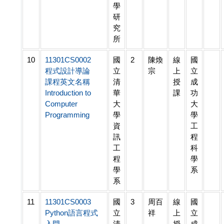
學
研
究
所
10
11301CS0002
國
2
陳煥
線
國
程式設計導論
立
宗
上
立
課程英文名稱
清
授
成
Introduction to
華
課
功
Computer
大
大
Programming
學
學
資
工
訊
程
工
科
程
學
學
系
系
11
11301CS0003
國
3
周百
線
國
Python語言程式
立
祥
上
立
入門
清
授
成