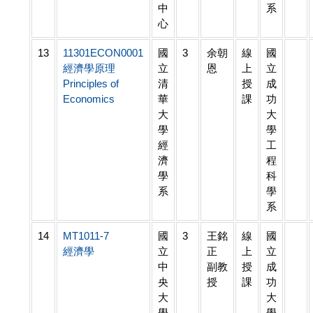
中
系
心
13
11301ECON0001
國
3
余朝
線
國
經濟學原理
立
恩
上
立
Principles of
清
授
成
Economics
華
課
功
大
大
學
學
經
工
濟
程
學
科
系
學
系
14
MT1011-7
國
3
王銘
線
國
經濟學
立
正
上
立
中
副教
授
成
央
授
課
功
大
大
學
學