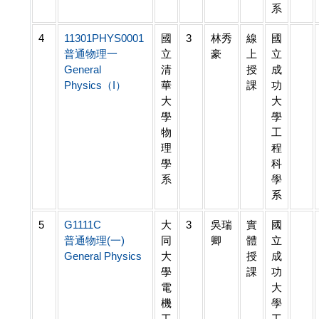
系
4
11301PHYS0001
國
3
林秀
線
國
普通物理一
立
豪
上
立
General
清
授
成
Physics（I）
華
課
功
大
大
學
學
物
工
理
程
學
科
系
學
系
5
G1111C
大
3
吳瑞
實
國
普通物理(一)
同
卿
體
立
General Physics
大
授
成
學
課
功
電
大
機
學
工
工