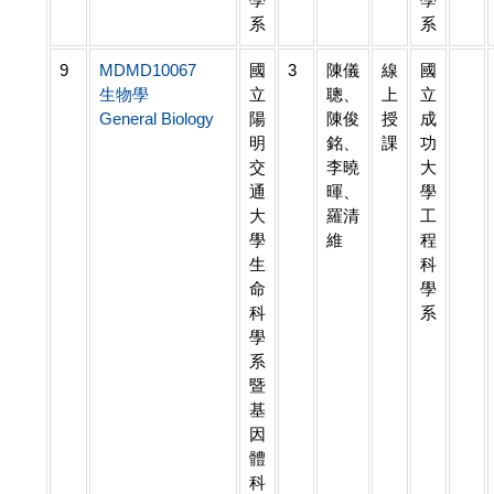
系
系
9
MDMD10067
國
3
陳儀
線
國
生物學
立
聰、
上
立
General Biology
陽
陳俊
授
成
明
銘、
課
功
交
李曉
大
通
暉、
學
大
羅清
工
學
維
程
生
科
命
學
科
系
學
系
暨
基
因
體
科