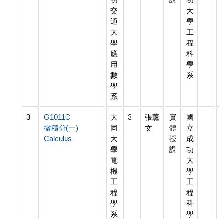
交
大
通
學
大
工
學
程
應
科
用
學
數
系
學
系
3
G1011C
大
3
張薰
實
國
微積分(一)
同
文
體
立
Calculus
大
授
成
學
課
功
電
大
機
學
工
工
程
程
學
科
系
學