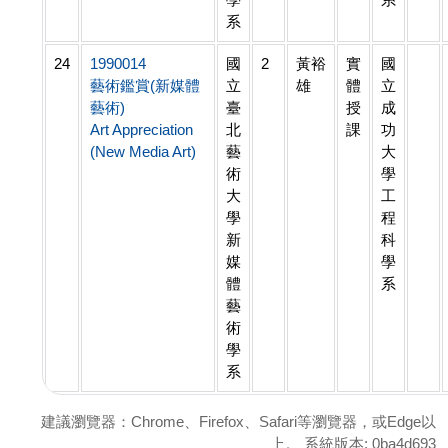
系
24
1990014
國
2
黃裕
實
國
藝術鑑賞(新媒體
立
雄
體
立
藝術)
臺
授
成
Art Appreciation
北
課
功
(New Media Art)
藝
大
術
學
大
工
學
程
新
科
媒
學
體
系
藝
術
學
系
建議瀏覽器：Chrome、Firefox、Safari等瀏覽器，或Edge以
上。 系統版本: 0ba4d693