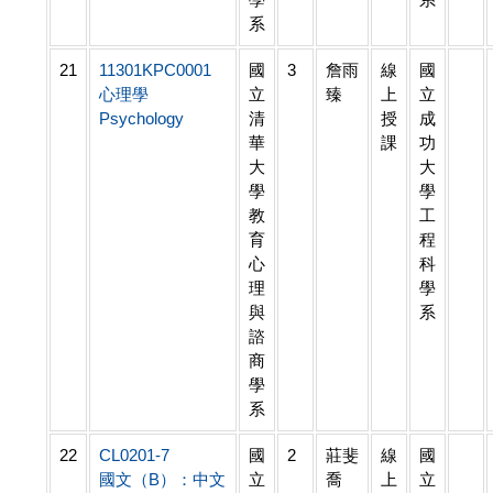
系
21
11301KPC0001
國
3
詹雨
線
國
心理學
立
臻
上
立
Psychology
清
授
成
華
課
功
大
大
學
學
教
工
育
程
心
科
理
學
與
系
諮
商
學
系
22
CL0201-7
國
2
莊斐
線
國
國文（B）：中文
立
喬
上
立