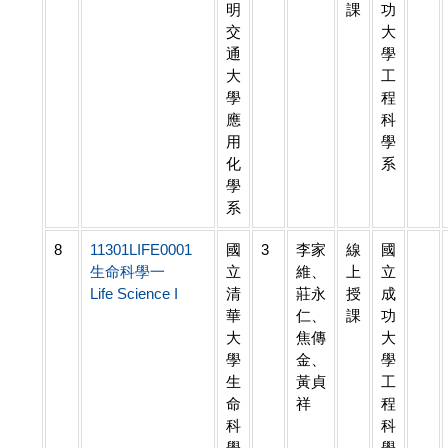
明
課
功
交
大
通
學
大
工
學
程
應
科
用
學
化
系
學
系
8
11301LIFE0001
國
3
李家
線
國
生命科學一
立
維、
上
立
Life Science I
清
莊永
授
成
華
仁、
課
功
大
焦傳
大
學
金、
學
生
黃貞
工
命
祥
程
科
科
學
學