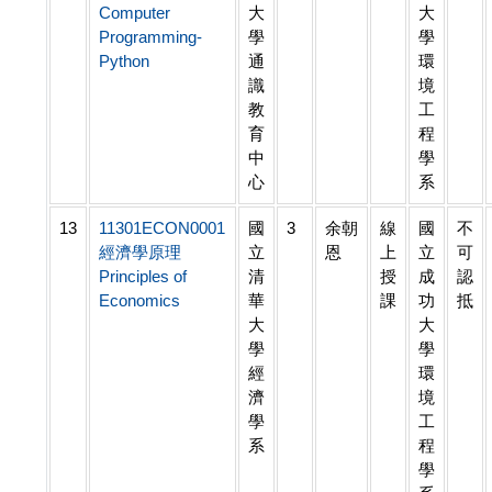
Computer
大
大
Programming-
學
學
Python
通
環
識
境
教
工
育
程
中
學
心
系
13
11301ECON0001
國
3
余朝
線
國
不
經濟學原理
立
恩
上
立
可
Principles of
清
授
成
認
Economics
華
課
功
抵
大
大
學
學
經
環
濟
境
學
工
系
程
學