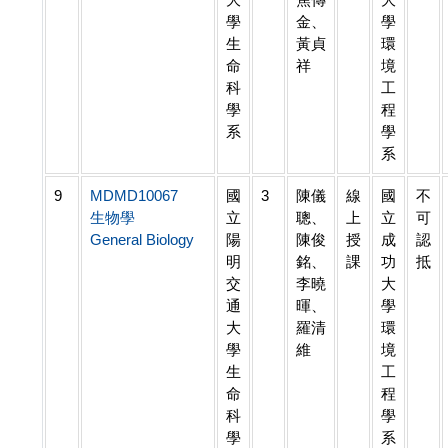
學
金、
學
生
黃貞
環
命
祥
境
科
工
學
程
系
學
系
9
MDMD10067
國
3
陳儀
線
國
不
生物學
立
聰、
上
立
可
General Biology
陽
陳俊
授
成
認
明
銘、
課
功
抵
交
李曉
大
通
暉、
學
大
羅清
環
學
維
境
生
工
命
程
科
學
學
系