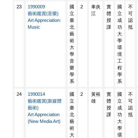
23
1990009
國
2
車炎
實
國
不
藝術鑑賞(音樂)
立
江
體
立
可
Art Appreciation:
臺
授
成
認
Music
北
課
功
抵
藝
大
術
學
大
環
學
境
音
工
樂
程
學
學
系
系
24
1990014
國
2
黃裕
實
國
不
藝術鑑賞(新媒體
立
雄
體
立
可
藝術)
臺
授
成
認
Art Appreciation
北
課
功
抵
(New Media Art)
藝
大
術
學
大
環