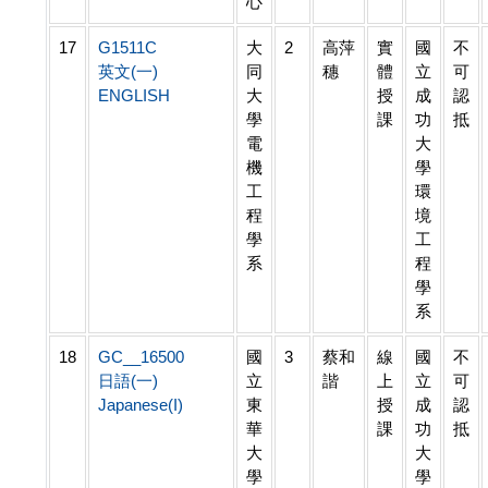
心
17
G1511C
大
2
高萍
實
國
不
英文(一)
同
穗
體
立
可
ENGLISH
大
授
成
認
學
課
功
抵
電
大
機
學
工
環
程
境
學
工
系
程
學
系
18
GC__16500
國
3
蔡和
線
國
不
日語(一)
立
諧
上
立
可
Japanese(I)
東
授
成
認
華
課
功
抵
大
大
學
學