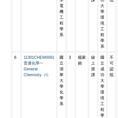
電
大
機
學
工
環
程
境
學
工
系
程
學
系
6
11301CHEM0001
國
3
楊家
線
國
不
普通化學一
立
銘
上
立
可
General
清
授
成
認
Chemistry（I）
華
課
功
抵
大
大
學
學
化
環
學
境
系
工
程
學