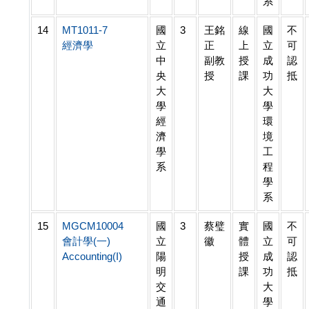
系
14
MT1011-7
國
3
王銘
線
國
不
經濟學
立
正
上
立
可
中
副教
授
成
認
央
授
課
功
抵
大
大
學
學
經
環
濟
境
學
工
系
程
學
系
15
MGCM10004
國
3
蔡璧
實
國
不
會計學(一)
立
徽
體
立
可
Accounting(I)
陽
授
成
認
明
課
功
抵
交
大
通
學