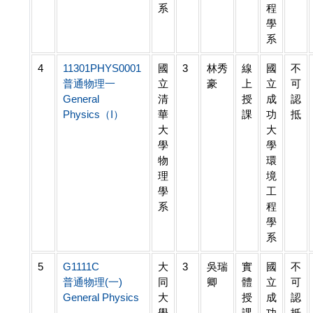
系
程
學
系
4
11301PHYS0001
國
3
林秀
線
國
不
普通物理一
立
豪
上
立
可
General
清
授
成
認
Physics（I）
華
課
功
抵
大
大
學
學
物
環
理
境
學
工
系
程
學
系
5
G1111C
大
3
吳瑞
實
國
不
普通物理(一)
同
卿
體
立
可
General Physics
大
授
成
認
學
課
功
抵