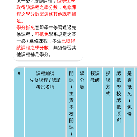
某一必 / 選修課程，
但學生未
取得該課程之學分數，免修課
程之學分數需選修其他課程補
足。
學分抵免
意即學生修習通過先
修課程，
可抵免
學系規定之某
一必 / 選修課程，學生
已取得
該課程之學分數
，無須修習其
他課程補足學分。
#
課程編號
開
學
授課
授
認
是
先修課程 / 認證
課
分
教師
課
抵
否
考試名稱
/
數
方
學
抵
主
式
校
免
責
認
/
學
抵
免
校
系
修
開
所
課
/