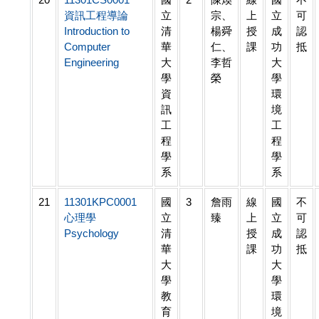
資訊工程導論
立
宗、
上
立
可
Introduction to
清
楊舜
授
成
認
Computer
華
仁、
課
功
抵
Engineering
大
李哲
大
學
榮
學
資
環
訊
境
工
工
程
程
學
學
系
系
21
11301KPC0001
國
3
詹雨
線
國
不
心理學
立
臻
上
立
可
Psychology
清
授
成
認
華
課
功
抵
大
大
學
學
教
環
育
境