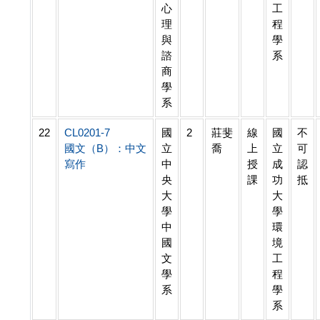
心
工
理
程
與
學
諮
系
商
學
系
22
CL0201-7
國
2
莊斐
線
國
不
國文（B）：中文
立
喬
上
立
可
寫作
中
授
成
認
央
課
功
抵
大
大
學
學
中
環
國
境
文
工
學
程
系
學
系