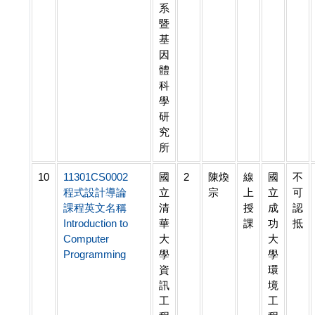
系
暨
基
因
體
科
學
研
究
所
10
11301CS0002
國
2
陳煥
線
國
不
程式設計導論
立
宗
上
立
可
課程英文名稱
清
授
成
認
Introduction to
華
課
功
抵
Computer
大
大
Programming
學
學
資
環
訊
境
工
工