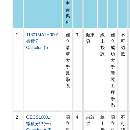
主
責
系
所
1
11301MATH0001
國
3
顏東
線
國
不
微積分一
立
勇
上
立
可
Calculus (I)
清
授
成
認
華
課
功
抵
大
大
學
學
數
環
學
境
系
工
程
學
系
2
GECS10001
國
4
余啟
線
國
不
微積分甲(一)
立
哲
上
立
可
Calculus A (I)
陽
授
成
認