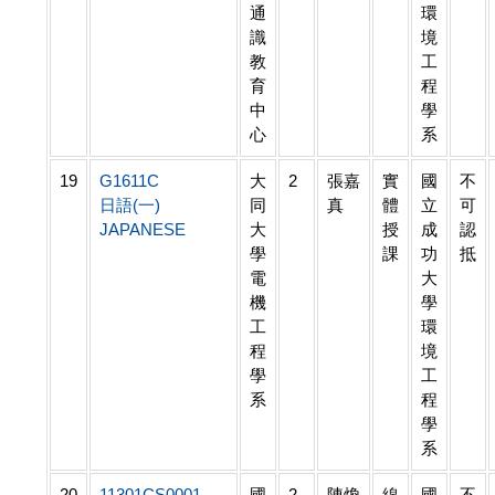
通
環
識
境
教
工
育
程
中
學
心
系
19
G1611C
大
2
張嘉
實
國
不
日語(一)
同
真
體
立
可
JAPANESE
大
授
成
認
學
課
功
抵
電
大
機
學
工
環
程
境
學
工
系
程
學
系
20
11301CS0001
國
2
陳煥
線
國
不