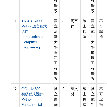
程
程
學
學
系
系
11
11301CS0003
國
3
周百
線
國
不
Python語言程式
立
祥
上
立
可
入門
清
授
成
認
Introduction to
華
課
功
抵
Computer
大
大
Engineering
學
學
資
環
訊
境
工
工
程
程
學
學
系
系
12
GC__64620
國
2
陳文
線
國
不
初級程式設計-
立
盛
上
立
可
Python
東
授
成
認
Fundamental
華
課
功
抵