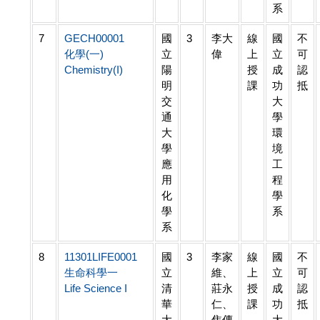
系
7
GECH00001
國
3
李大
線
國
不
化學(一)
立
偉
上
立
可
Chemistry(I)
陽
授
成
認
明
課
功
抵
交
大
通
學
大
環
學
境
應
工
用
程
化
學
學
系
系
8
11301LIFE0001
國
3
李家
線
國
不
生命科學一
立
維、
上
立
可
Life Science I
清
莊永
授
成
認
華
仁、
課
功
抵
大
焦傳
大