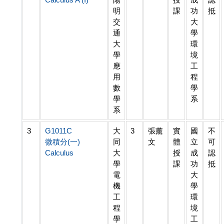
明
課
功
抵
交
大
通
學
大
環
學
境
應
工
用
程
數
學
學
系
系
3
G1011C
大
3
張薰
實
國
不
微積分(一)
同
文
體
立
可
Calculus
大
授
成
認
學
課
功
抵
電
大
機
學
工
環
程
境
學
工