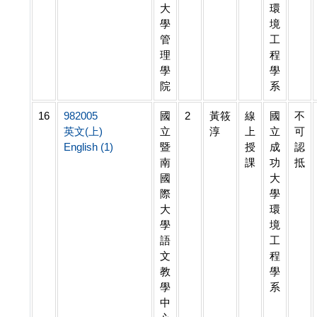
大
環
學
境
管
工
理
程
學
學
院
系
16
982005
國
2
黃筱
線
國
不
英文(上)
立
淳
上
立
可
English (1)
暨
授
成
認
南
課
功
抵
國
大
際
學
大
環
學
境
語
工
文
程
教
學
學
系
中