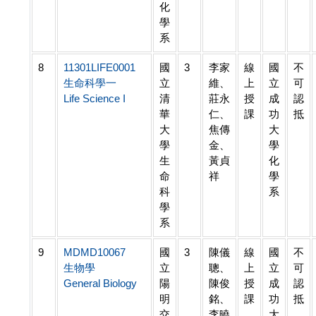
化
學
系
8
11301LIFE0001
國
3
李家
線
國
不
生命科學一
立
維、
上
立
可
Life Science I
清
莊永
授
成
認
華
仁、
課
功
抵
大
焦傳
大
學
金、
學
生
黃貞
化
命
祥
學
科
系
學
系
9
MDMD10067
國
3
陳儀
線
國
不
生物學
立
聰、
上
立
可
General Biology
陽
陳俊
授
成
認
明
銘、
課
功
抵
交
李曉
大