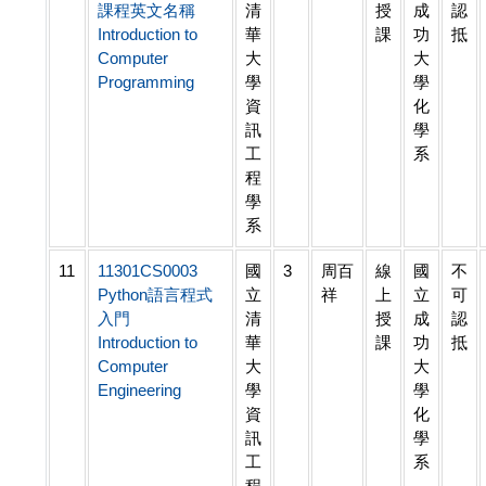
課程英文名稱
清
授
成
認
Introduction to
華
課
功
抵
Computer
大
大
Programming
學
學
資
化
訊
學
工
系
程
學
系
11
11301CS0003
國
3
周百
線
國
不
Python語言程式
立
祥
上
立
可
入門
清
授
成
認
Introduction to
華
課
功
抵
Computer
大
大
Engineering
學
學
資
化
訊
學
工
系
程