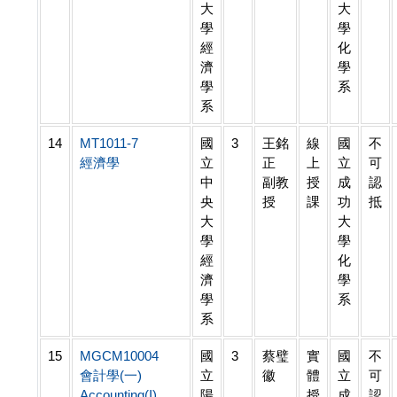
大
大
學
學
經
化
濟
學
學
系
系
14
MT1011-7
國
3
王銘
線
國
不
經濟學
立
正
上
立
可
中
副教
授
成
認
央
授
課
功
抵
大
大
學
學
經
化
濟
學
學
系
系
15
MGCM10004
國
3
蔡璧
實
國
不
會計學(一)
立
徽
體
立
可
Accounting(I)
陽
授
成
認