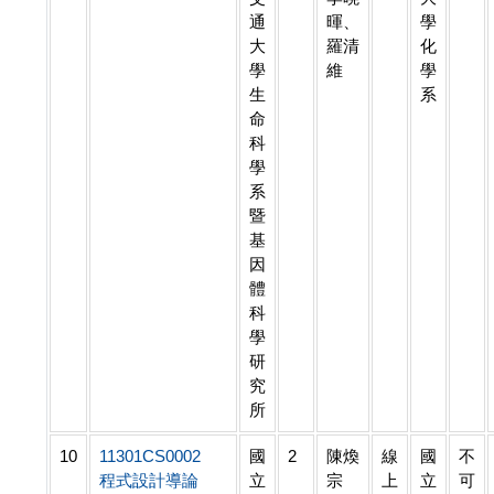
通
暉、
學
大
羅清
化
學
維
學
生
系
命
科
學
系
暨
基
因
體
科
學
研
究
所
10
11301CS0002
國
2
陳煥
線
國
不
程式設計導論
立
宗
上
立
可