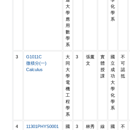
大
化
學
學
應
系
用
數
學
系
3
G1011C
大
3
張薰
實
國
不
微積分(一)
同
文
體
立
可
Calculus
大
授
成
認
學
課
功
抵
電
大
機
學
工
化
程
學
學
系
系
4
11301PHYS0001
國
3
林秀
線
國
不