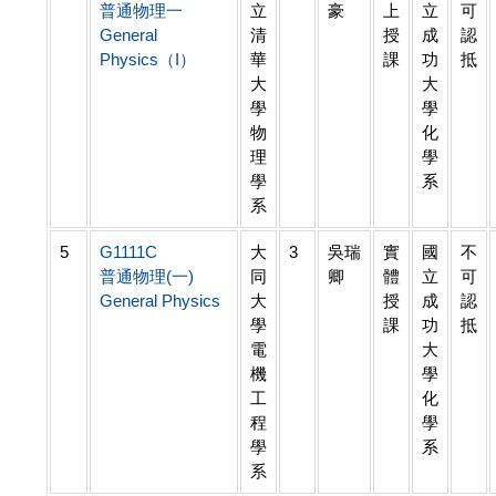
普通物理一
立
豪
上
立
可
General
清
授
成
認
Physics（I）
華
課
功
抵
大
大
學
學
物
化
理
學
學
系
系
5
G1111C
大
3
吳瑞
實
國
不
普通物理(一)
同
卿
體
立
可
General Physics
大
授
成
認
學
課
功
抵
電
大
機
學
工
化
程
學
學
系
系