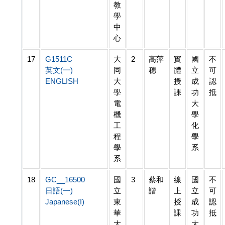
教
學
中
心
17
G1511C
大
2
高萍
實
國
不
英文(一)
同
穗
體
立
可
ENGLISH
大
授
成
認
學
課
功
抵
電
大
機
學
工
化
程
學
學
系
系
18
GC__16500
國
3
蔡和
線
國
不
日語(一)
立
諧
上
立
可
Japanese(I)
東
授
成
認
華
課
功
抵
大
大