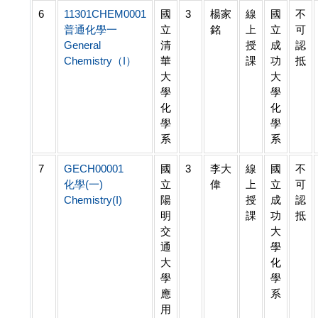
6
11301CHEM0001
國
3
楊家
線
國
不
普通化學一
立
銘
上
立
可
General
清
授
成
認
Chemistry（I）
華
課
功
抵
大
大
學
學
化
化
學
學
系
系
7
GECH00001
國
3
李大
線
國
不
化學(一)
立
偉
上
立
可
Chemistry(I)
陽
授
成
認
明
課
功
抵
交
大
通
學
大
化
學
學
應
系
用