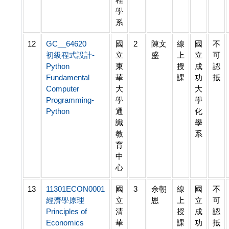
學
系
12
GC__64620
國
2
陳文
線
國
不
初級程式設計-
立
盛
上
立
可
Python
東
授
成
認
Fundamental
華
課
功
抵
Computer
大
大
Programming-
學
學
Python
通
化
識
學
教
系
育
中
心
13
11301ECON0001
國
3
余朝
線
國
不
經濟學原理
立
恩
上
立
可
Principles of
清
授
成
認
Economics
華
課
功
抵