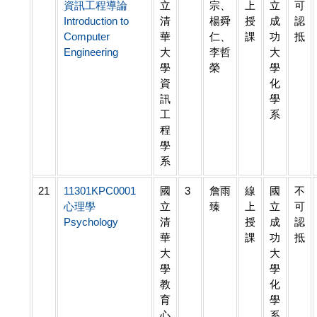
資訊工程導論
立
宗、
上
立
可
Introduction to
清
楊舜
授
成
認
Computer
華
仁、
課
功
抵
Engineering
大
李哲
大
學
榮
學
資
化
訊
學
工
系
程
學
系
21
11301KPC0001
國
3
詹雨
線
國
不
心理學
立
臻
上
立
可
Psychology
清
授
成
認
華
課
功
抵
大
大
學
學
教
化
育
學
心
系