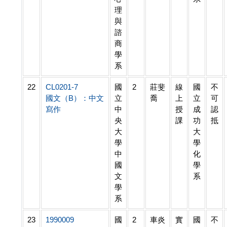
理
與
諮
商
學
系
22
CL0201-7
國
2
莊斐
線
國
不
國文（B）：中文
立
喬
上
立
可
寫作
中
授
成
認
央
課
功
抵
大
大
學
學
中
化
國
學
文
系
學
系
23
1990009
國
2
車炎
實
國
不