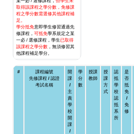
某一必 / 選修課程，
但學生未
取得該課程之學分數，免修課
程之學分數需選修其他課程補
足。
學分抵免
意即學生修習通過先
修課程，
可抵免
學系規定之某
一必 / 選修課程，學生
已取得
該課程之學分數
，無須修習其
他課程補足學分。
#
課程編號
開
學
授課
授
認
是
先修課程 / 認證
課
分
教師
課
抵
否
考試名稱
/
數
方
學
抵
主
式
校
免
責
認
/
學
抵
免
校
系
修
開
所
課
/