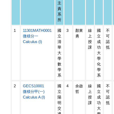
主
責
系
所
1
11301MATH0001
國
3
顏東
線
國
不
微積分一
立
勇
上
立
可
Calculus (I)
清
授
成
認
華
課
功
抵
大
大
學
學
數
化
學
學
系
系
2
GECS10001
國
4
余啟
線
國
不
微積分甲(一)
立
哲
上
立
可
Calculus A (I)
陽
授
成
認
明
課
功
抵
交
大
通
學