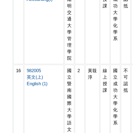
明
課
功
抵
交
大
通
學
大
化
學
學
管
系
理
學
院
16
982005
國
2
黃筱
線
國
不
英文(上)
立
淳
上
立
可
English (1)
暨
授
成
認
南
課
功
抵
國
大
際
學
大
化
學
學
語
系
文