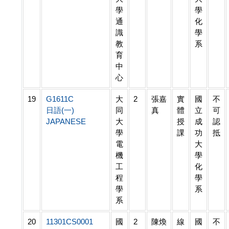
學
學
通
化
識
學
教
系
育
中
心
19
G1611C
大
2
張嘉
實
國
不
日語(一)
同
真
體
立
可
JAPANESE
大
授
成
認
學
課
功
抵
電
大
機
學
工
化
程
學
學
系
系
20
11301CS0001
國
2
陳煥
線
國
不