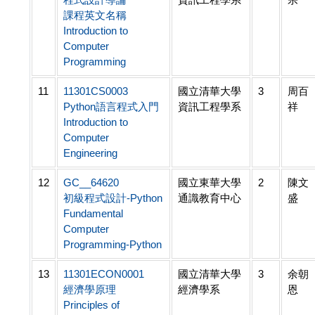
課程英文名稱
Introduction to
Computer
Programming
11
11301CS0003
國立清華大學
3
周百
Python語言程式入門
資訊工程學系
祥
Introduction to
Computer
Engineering
12
GC__64620
國立東華大學
2
陳文
初級程式設計-Python
通識教育中心
盛
Fundamental
Computer
Programming-Python
13
11301ECON0001
國立清華大學
3
余朝
經濟學原理
經濟學系
恩
Principles of