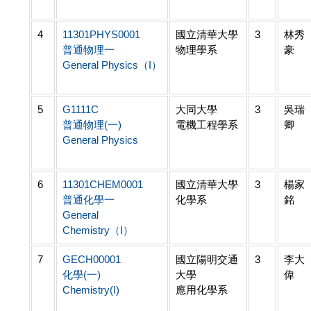
4
11301PHYS0001
國立清華大學
3
林秀
普通物理一
物理學系
豪
General Physics（I）
5
G1111C
大同大學
3
吳瑞
普通物理(一)
電機工程學系
卿
General Physics
6
11301CHEM0001
國立清華大學
3
楊家
普通化學一
化學系
銘
General
Chemistry（I）
7
GECH00001
國立陽明交通
3
李大
化學(一)
大學
偉
Chemistry(I)
應用化學系