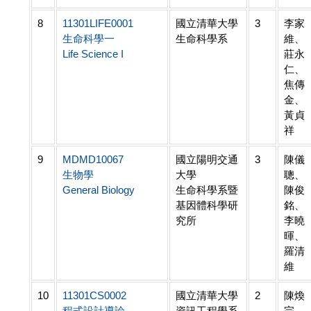
8
11301LIFE0001
國立清華大學
3
李家
生命科學一
生命科學系
維、
Life Science I
莊永
仁、
焦傳
金、
黃貞
祥
9
MDMD10067
國立陽明交通
3
陳儀
生物學
大學
聰、
General Biology
生命科學系暨
陳俊
基因體科學研
銘、
究所
李曉
暉、
羅清
維
10
11301CS0002
國立清華大學
2
陳煥
程式設計導論
資訊工程學系
宗