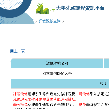
大學先修課程資訊平台
查詢專區
課程認抵查詢
回上一頁
認抵學校名稱
國立臺灣師範大學
說明
課程免修
意即學生修習通過先修課程後，
可免修
學系規定之某
免修課程之學分數需選修其他課程補足。
學分抵免
意即學生修習通過先修課程，
可抵免
學系規定之某一