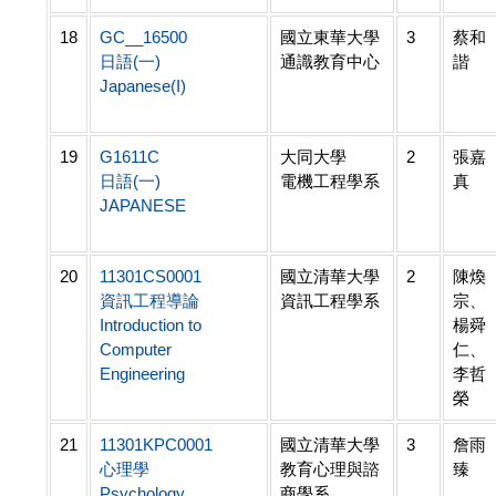
18
GC__16500
國立東華大學
3
蔡和
日語(一)
通識教育中心
諧
Japanese(I)
19
G1611C
大同大學
2
張嘉
日語(一)
電機工程學系
真
JAPANESE
20
11301CS0001
國立清華大學
2
陳煥
資訊工程導論
資訊工程學系
宗、
Introduction to
楊舜
Computer
仁、
Engineering
李哲
榮
21
11301KPC0001
國立清華大學
3
詹雨
心理學
教育心理與諮
臻
Psychology
商學系