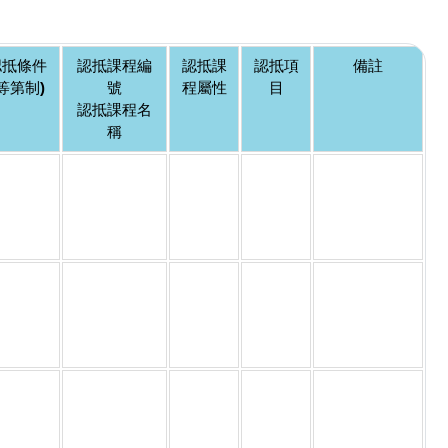
認抵條件
認抵課程編
認抵課
認抵項
備註
(等第制)
號
程屬性
目
認抵課程名
稱