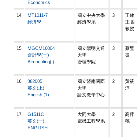
Economics
14
MT1011-7
國立中央大學
3
王銘
經濟學
經濟學系
正 副
教授
15
MGCM10004
國立陽明交通
3
蔡璧
會計學(一)
大學
徽
Accounting(I)
管理學院
16
982005
國立暨南國際
2
黃筱
英文(上)
大學
淳
English (1)
語文教學中心
17
G1511C
大同大學
2
高萍
英文(一)
電機工程學系
穗
ENGLISH