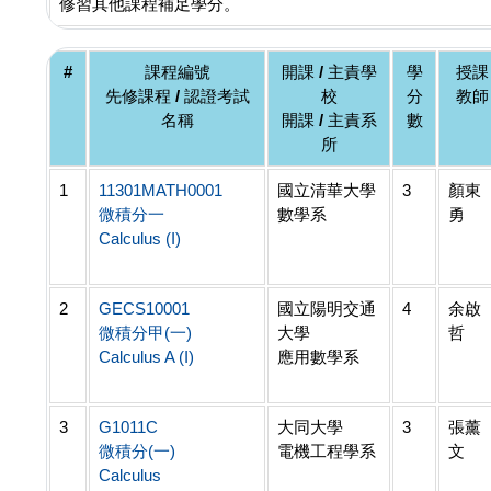
修習其他課程補足學分。
#
課程編號
開課 / 主責學
學
授課
先修課程 / 認證考試
校
分
教師
名稱
開課 / 主責系
數
所
1
11301MATH0001
國立清華大學
3
顏東
微積分一
數學系
勇
Calculus (I)
2
GECS10001
國立陽明交通
4
余啟
微積分甲(一)
大學
哲
Calculus A (I)
應用數學系
3
G1011C
大同大學
3
張薰
微積分(一)
電機工程學系
文
Calculus