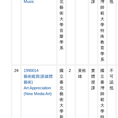
Music
北
課
灣
抵
藝
師
術
範
大
大
學
學
音
特
樂
殊
學
教
系
育
學
系
24
1990014
國
2
黃裕
實
國
不
藝術鑑賞(新媒體
立
雄
體
立
可
藝術)
臺
授
臺
認
Art Appreciation
北
課
灣
抵
(New Media Art)
藝
師
術
範
大
大
學
學
新
特