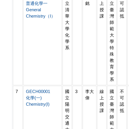
普通化學一
立
銘
上
立
可
General
清
授
臺
認
Chemistry（I）
華
課
灣
抵
大
師
學
範
化
大
學
學
系
特
殊
教
育
學
系
7
GECH00001
國
3
李大
線
國
不
化學(一)
立
偉
上
立
可
Chemistry(I)
陽
授
臺
認
明
課
灣
抵
交
師
通
範