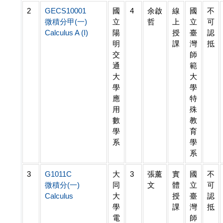
2
GECS10001
國
4
余啟
線
國
不
微積分甲(一)
立
哲
上
立
可
Calculus A (I)
陽
授
臺
認
明
課
灣
抵
交
師
通
範
大
大
學
學
應
特
用
殊
數
教
學
育
系
學
系
3
G1011C
大
3
張薰
實
國
不
微積分(一)
同
文
體
立
可
Calculus
大
授
臺
認
學
課
灣
抵
電
師