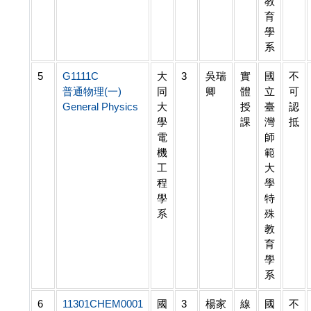
教
育
學
系
5
G1111C
大
3
吳瑞
實
國
不
普通物理(一)
同
卿
體
立
可
General Physics
大
授
臺
認
學
課
灣
抵
電
師
機
範
工
大
程
學
學
特
系
殊
教
育
學
系
6
11301CHEM0001
國
3
楊家
線
國
不