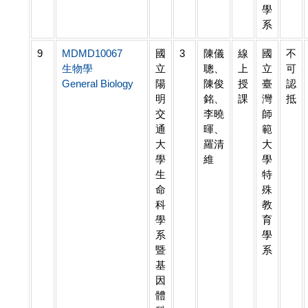
學
系
9
MDMD10067
國
3
陳儀
線
國
不
生物學
立
聰、
上
立
可
General Biology
陽
陳俊
授
臺
認
明
銘、
課
灣
抵
交
李曉
師
通
暉、
範
大
羅清
大
學
維
學
生
特
命
殊
科
教
學
育
系
學
暨
系
基
因
體