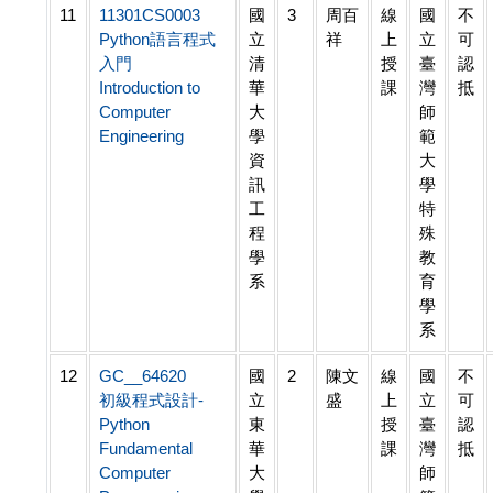
11
11301CS0003
國
3
周百
線
國
不
Python語言程式
立
祥
上
立
可
入門
清
授
臺
認
Introduction to
華
課
灣
抵
Computer
大
師
Engineering
學
範
資
大
訊
學
工
特
程
殊
學
教
系
育
學
系
12
GC__64620
國
2
陳文
線
國
不
初級程式設計-
立
盛
上
立
可
Python
東
授
臺
認
Fundamental
華
課
灣
抵
Computer
大
師