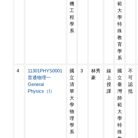
機
範
工
大
程
學
學
特
系
殊
教
育
學
系
4
11301PHYS0001
國
3
林秀
線
國
不
普通物理一
立
豪
上
立
可
General
清
授
臺
認
Physics（I）
華
課
灣
抵
大
師
學
範
物
大
理
學
學
特
系
殊