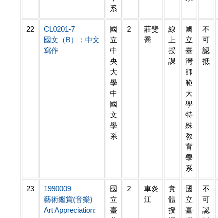
系
22
CL0201-7
國
2
莊斐
線
國
不
國文（B）：中文
立
喬
上
立
可
寫作
中
授
臺
認
央
課
灣
抵
大
師
學
範
中
大
國
學
文
特
學
殊
系
教
育
學
系
23
1990009
國
2
車炎
實
國
不
藝術鑑賞(音樂)
立
江
體
立
可
Art Appreciation:
臺
授
臺
認