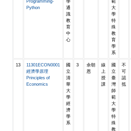
Programming-
學
範
Python
通
大
識
學
教
特
育
殊
中
教
心
育
學
系
13
11301ECON0001
國
3
余朝
線
國
不
經濟學原理
立
恩
上
立
可
Principles of
清
授
臺
認
Economics
華
課
灣
抵
大
師
學
範
經
大
濟
學
學
特
系
殊
教