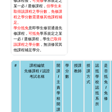
修課程後，
可免修
學系規定之
某一必 / 選修課程，
但學生未
取得該課程之學分數，免修課
程之學分數需選修其他課程補
足。
學分抵免
意即學生修習通過先
修課程，
可抵免
學系規定之某
一必 / 選修課程，學生
已取得
該課程之學分數
，無須修習其
他課程補足學分。
#
課程編號
開
學
授課
授
認
是
先修課程 / 認證
課
分
教師
課
抵
否
考試名稱
/
數
方
學
抵
主
式
校
免
責
認
/
學
抵
免
校
系
修
開
所
課