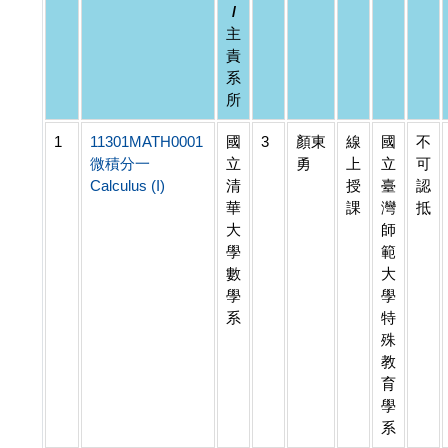
/
主
責
系
所
1
11301MATH0001
國
3
顏東
線
國
不
微積分一
立
勇
上
立
可
Calculus (I)
清
授
臺
認
華
課
灣
抵
大
師
學
範
數
大
學
學
系
特
殊
教
育
學
系