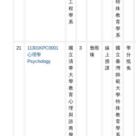
工
特
程
殊
學
教
系
育
學
系
21
11301KPC0001
國
3
詹雨
線
國
學
心理學
立
臻
上
立
分
Psychology
清
授
臺
抵
華
課
灣
免
大
師
學
範
教
大
育
學
心
特
理
殊
與
教
諮
育
商
學
學
系