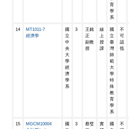
育
學
系
14
MT1011-7
國
3
王銘
線
國
不
經濟學
立
正
上
立
可
中
副教
授
臺
認
央
授
課
灣
抵
大
師
學
範
經
大
濟
學
學
特
系
殊
教
育
學
系
15
MGCM10004
國
3
蔡璧
實
國
不