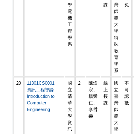
學
課
灣
免
電
師
機
範
工
大
程
學
學
特
系
殊
教
育
學
系
20
11301CS0001
國
2
陳煥
線
國
不
資訊工程導論
立
宗、
上
立
可
Introduction to
清
楊舜
授
臺
認
Computer
華
仁、
課
灣
抵
Engineering
大
李哲
師
學
榮
範
資
大
訊
學