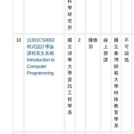
科
學
研
究
所
10
11301CS0002
國
2
陳煥
線
國
不
程式設計導論
立
宗
上
立
可
課程英文名稱
清
授
臺
認
Introduction to
華
課
灣
抵
Computer
大
師
Programming
學
範
資
大
訊
學
工
特
程
殊
學
教
系
育
學
系