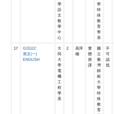
學
學
語
特
文
殊
教
教
學
育
中
學
心
系
17
G1511C
大
2
高萍
實
國
不
英文(一)
同
穗
體
立
可
ENGLISH
大
授
臺
認
學
課
灣
抵
電
師
機
範
工
大
程
學
學
特
系
殊
教
育