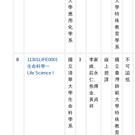
大
大
學
學
應
特
用
殊
化
教
學
育
系
學
系
8
11301LIFE0001
國
3
李家
線
國
不
生命科學一
立
維、
上
立
可
Life Science I
清
莊永
授
臺
認
華
仁、
課
灣
抵
大
焦傳
師
學
金、
範
生
黃貞
大
命
祥
學
科
特
學
殊
系
教
育