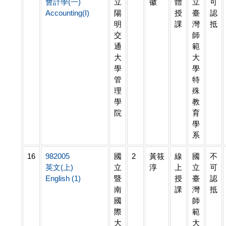
會計學(一)
立
徽
體
立
可
Accounting(I)
陽
授
臺
認
明
課
灣
抵
交
師
通
範
大
大
學
學
管
特
理
殊
學
教
院
育
學
系
16
982005
國
2
黃筱
線
國
不
英文(上)
立
淳
上
立
可
English (1)
暨
授
臺
認
南
課
灣
抵
國
師
際
範
大
大