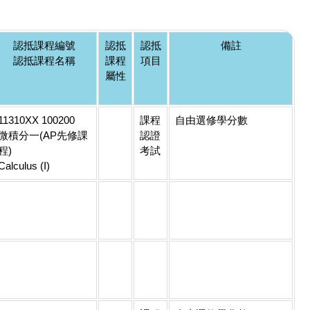
認抵課程編號
認抵
認抵
備註
認抵課程名稱
課程
項目
屬性
11310XX 100200
課程
自由選修學分數
微積分一(AP先修課
認證
程)
考試
Calculus (I)