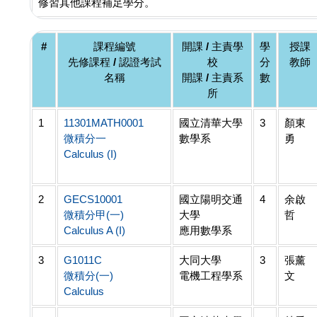
修習其他課程補足學分。
#
課程編號
開課 / 主責學
學
授課
先修課程 / 認證考試
校
分
教師
名稱
開課 / 主責系
數
所
1
11301MATH0001
國立清華大學
3
顏東
微積分一
數學系
勇
Calculus (I)
2
GECS10001
國立陽明交通
4
余啟
微積分甲(一)
大學
哲
Calculus A (I)
應用數學系
3
G1011C
大同大學
3
張薰
微積分(一)
電機工程學系
文
Calculus