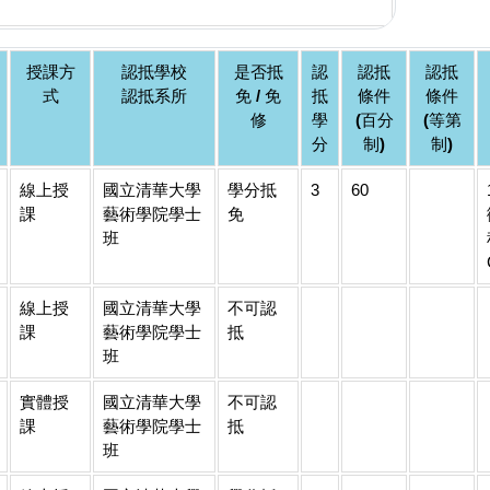
授課方
認抵學校
是否抵
認
認抵
認抵
式
認抵系所
免 / 免
抵
條件
條件
修
學
(百分
(等第
分
制)
制)
線上授
國立清華大學
學分抵
3
60
課
藝術學院學士
免
班
線上授
國立清華大學
不可認
課
藝術學院學士
抵
班
實體授
國立清華大學
不可認
課
藝術學院學士
抵
班