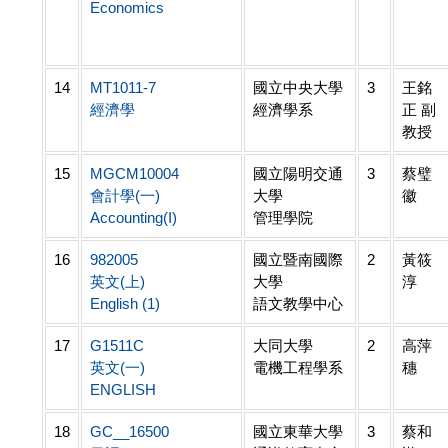
Economics
14
MT1011-7
國立中央大學
3
王銘
經濟學
經濟學系
正 副
教授
15
MGCM10004
國立陽明交通
3
蔡璧
會計學(一)
大學
徽
Accounting(I)
管理學院
16
982005
國立暨南國際
2
黃筱
英文(上)
大學
淳
English (1)
語文教學中心
17
G1511C
大同大學
2
高萍
英文(一)
電機工程學系
穗
ENGLISH
18
GC__16500
國立東華大學
3
蔡和