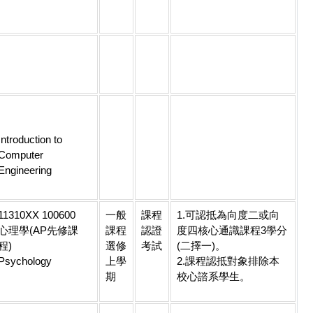
Introduction to
Computer
Engineering
11310XX 100600
一般
課程
1.可認抵為向度二或向
心理學(AP先修課
課程
認證
度四核心通識課程3學分
程)
選修
考試
(二擇一)。
Psychology
上學
2.課程認抵對象排除本
期
校心諮系學生。