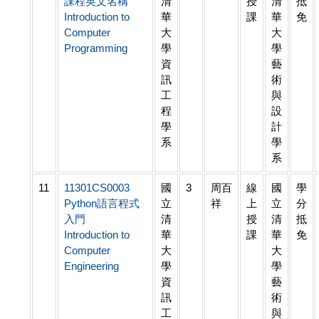
課程英文名稱
清
授
清
抵
Introduction to
華
課
華
免
Computer
大
大
Programming
學
學
資
藝
訊
術
工
與
程
設
學
計
系
學
系
11
11301CS0003
國
3
周百
線
國
學
Python語言程式
立
祥
上
立
分
入門
清
授
清
抵
Introduction to
華
課
華
免
Computer
大
大
Engineering
學
學
資
藝
訊
術
工
與