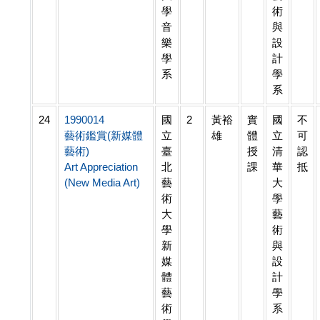
學
術
音
與
樂
設
學
計
系
學
系
24
1990014
國
2
黃裕
實
國
不
藝術鑑賞(新媒體
立
雄
體
立
可
藝術)
臺
授
清
認
Art Appreciation
北
課
華
抵
(New Media Art)
藝
大
術
學
大
藝
學
術
新
與
媒
設
體
計
藝
學
術
系