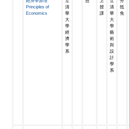
經濟學原理
立
恩
上
立
分
Principles of
清
授
清
抵
Economics
華
課
華
免
大
大
學
學
經
藝
濟
術
學
與
系
設
計
學
系