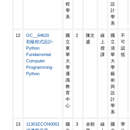
程
設
學
計
系
學
系
12
GC__64620
國
2
陳文
線
國
不
初級程式設計-
立
盛
上
立
可
Python
東
授
清
認
Fundamental
華
課
華
抵
Computer
大
大
Programming-
學
學
Python
通
藝
識
術
教
與
育
設
中
計
心
學
系
13
11301ECON0001
國
3
余朝
線
國
學