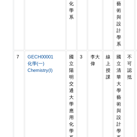
化
藝
學
術
系
與
設
計
學
系
7
GECH00001
國
3
李大
線
國
不
化學(一)
立
偉
上
立
可
Chemistry(I)
陽
授
清
認
明
課
華
抵
交
大
通
學
大
藝
學
術
應
與
用
設
化
計
學
學