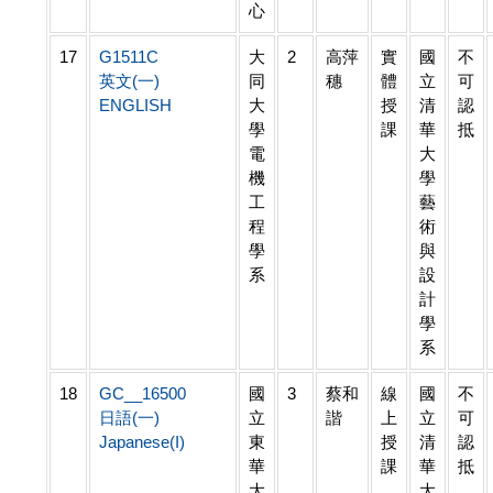
心
17
G1511C
大
2
高萍
實
國
不
英文(一)
同
穗
體
立
可
ENGLISH
大
授
清
認
學
課
華
抵
電
大
機
學
工
藝
程
術
學
與
系
設
計
學
系
18
GC__16500
國
3
蔡和
線
國
不
日語(一)
立
諧
上
立
可
Japanese(I)
東
授
清
認
華
課
華
抵
大
大