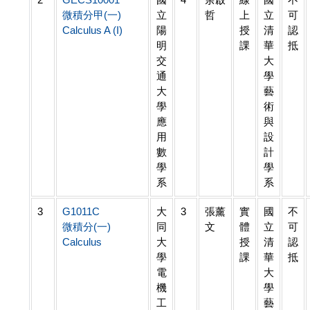
微積分甲(一)
立
哲
上
立
可
Calculus A (I)
陽
授
清
認
明
課
華
抵
交
大
通
學
大
藝
學
術
應
與
用
設
數
計
學
學
系
系
3
G1011C
大
3
張薰
實
國
不
微積分(一)
同
文
體
立
可
Calculus
大
授
清
認
學
課
華
抵
電
大
機
學
工
藝