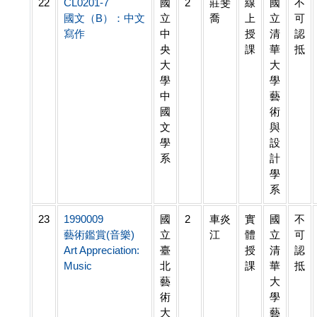
22
CL0201-7
國
2
莊斐
線
國
不
國文（B）：中文
立
喬
上
立
可
寫作
中
授
清
認
央
課
華
抵
大
大
學
學
中
藝
國
術
文
與
學
設
系
計
學
系
23
1990009
國
2
車炎
實
國
不
藝術鑑賞(音樂)
立
江
體
立
可
Art Appreciation:
臺
授
清
認
Music
北
課
華
抵
藝
大
術
學
大
藝