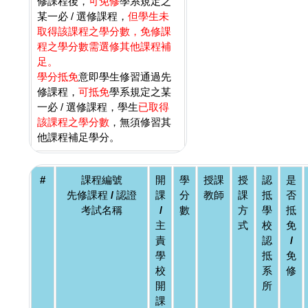
修課程後，
可免修
學系規定之
某一必 / 選修課程，
但學生未
取得該課程之學分數，免修課
程之學分數需選修其他課程補
足。
學分抵免
意即學生修習通過先
修課程，
可抵免
學系規定之某
一必 / 選修課程，學生
已取得
該課程之學分數
，無須修習其
他課程補足學分。
#
課程編號
開
學
授課
授
認
是
先修課程 / 認證
課
分
教師
課
抵
否
考試名稱
/
數
方
學
抵
主
式
校
免
責
認
/
學
抵
免
校
系
修
開
所
課