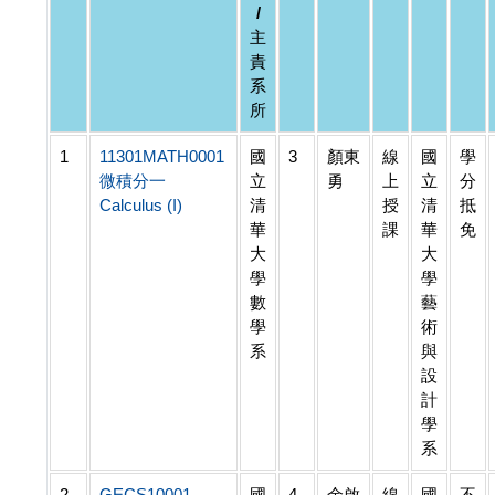
/
主
責
系
所
1
11301MATH0001
國
3
顏東
線
國
學
微積分一
立
勇
上
立
分
Calculus (I)
清
授
清
抵
華
課
華
免
大
大
學
學
數
藝
學
術
系
與
設
計
學
系
2
GECS10001
國
4
余啟
線
國
不