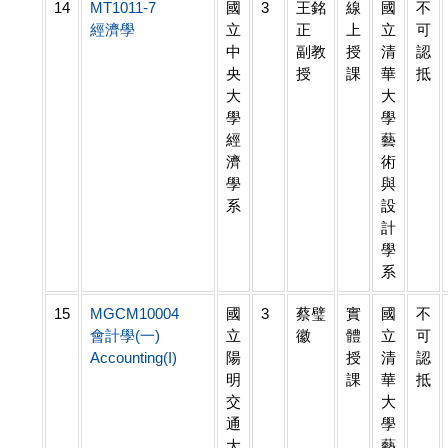
14
MT1011-7
國
3
王銘
線
國
不
經濟學
立
正
上
立
可
中
副教
授
清
認
央
授
課
華
抵
大
大
學
學
經
藝
濟
術
學
與
系
設
計
學
系
15
MGCM10004
國
3
蔡璧
實
國
不
會計學(一)
立
徽
體
立
可
Accounting(I)
陽
授
清
認
明
課
華
抵
交
大
通
學
大
藝