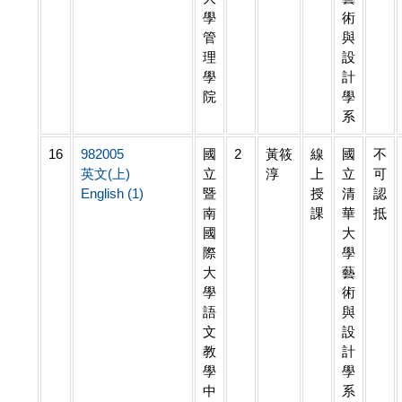
學
術
管
與
理
設
學
計
院
學
系
16
982005
國
2
黃筱
線
國
不
英文(上)
立
淳
上
立
可
English (1)
暨
授
清
認
南
課
華
抵
國
大
際
學
大
藝
學
術
語
與
文
設
教
計
學
學
中
系