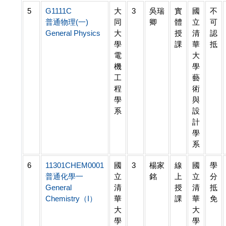
5
G1111C
大
3
吳瑞
實
國
不
普通物理(一)
同
卿
體
立
可
General Physics
大
授
清
認
學
課
華
抵
電
大
機
學
工
藝
程
術
學
與
系
設
計
學
系
6
11301CHEM0001
國
3
楊家
線
國
學
普通化學一
立
銘
上
立
分
General
清
授
清
抵
Chemistry（I）
華
課
華
免
大
大
學
學