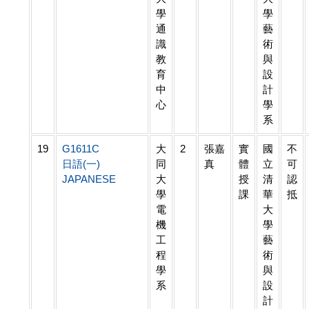
學
學
通
藝
識
術
教
與
育
設
中
計
心
學
系
19
G1611C
大
2
張嘉
實
國
不
日語(一)
同
真
體
立
可
JAPANESE
大
授
清
認
學
課
華
抵
電
大
機
學
工
藝
程
術
學
與
系
設
計