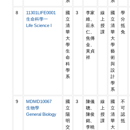
系
系
8
11301LIFE0001
國
3
李家
線
國
學
生命科學一
立
維、
上
立
分
Life Science I
清
莊永
授
清
抵
華
仁、
課
華
免
大
焦傳
大
學
金、
學
生
黃貞
藝
命
祥
術
科
與
學
設
系
計
學
系
9
MDMD10067
國
3
陳儀
線
國
不
生物學
立
聰、
上
立
可
General Biology
陽
陳俊
授
清
認
明
銘、
課
華
抵
交
李曉
大