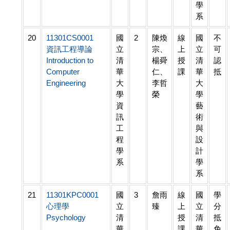
學
系
20
11301CS0001
國
2
陳煥
線
國
不
資訊工程導論
立
宗、
上
立
可
Introduction to
清
楊舜
授
清
認
Computer
華
仁、
課
華
抵
Engineering
大
李哲
大
學
榮
學
資
藝
訊
術
工
與
程
設
學
計
系
學
系
21
11301KPC0001
國
3
詹雨
線
國
學
心理學
立
臻
上
立
分
Psychology
清
授
清
抵
華
課
華
免