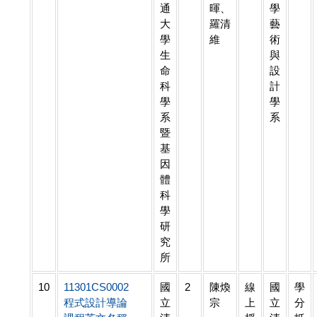
通
暉、
學
大
羅清
藝
學
維
術
生
與
命
設
科
計
學
學
系
系
暨
基
因
體
科
學
研
究
所
10
11301CS0002
國
2
陳煥
線
國
學
程式設計導論
立
宗
上
立
分