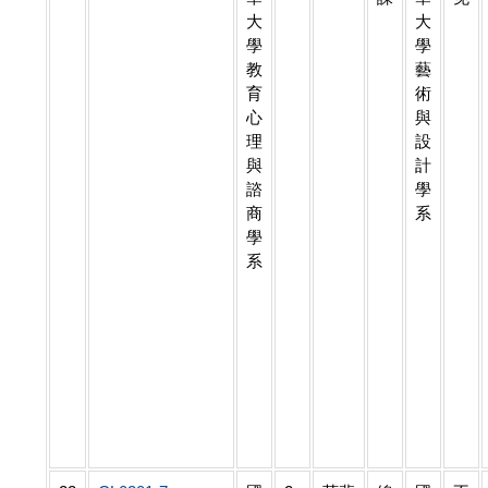
大
大
學
學
教
藝
育
術
心
與
理
設
與
計
諮
學
商
系
學
系