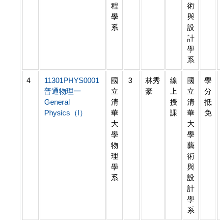
程
術
學
與
系
設
計
學
系
4
11301PHYS0001
國
3
林秀
線
國
學
普通物理一
立
豪
上
立
分
General
清
授
清
抵
Physics（I）
華
課
華
免
大
大
學
學
物
藝
理
術
學
與
系
設
計
學
系