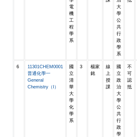
電
大
機
學
工
公
程
共
學
行
系
政
學
系
6
11301CHEM0001
國
3
楊家
線
國
不
普通化學一
立
銘
上
立
可
General
清
授
政
認
Chemistry（I）
華
課
治
抵
大
大
學
學
化
公
學
共
系
行
政
學