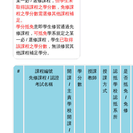
某一必 / 選修課程，
但學生未
取得該課程之學分數，免修課
程之學分數需選修其他課程補
足。
學分抵免
意即學生修習通過先
修課程，
可抵免
學系規定之某
一必 / 選修課程，學生
已取得
該課程之學分數
，無須修習其
他課程補足學分。
#
課程編號
開
學
授課
授
認
是
先修課程 / 認證
課
分
教師
課
抵
否
考試名稱
/
數
方
學
抵
主
式
校
免
責
認
/
學
抵
免
校
系
修
開
所
課
/