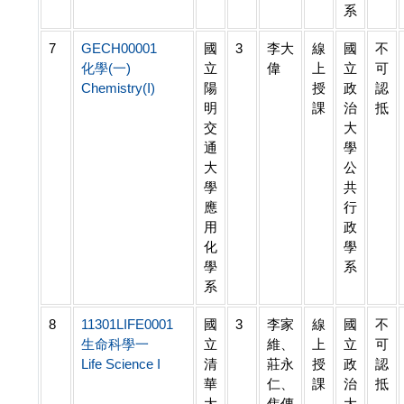
系
7
GECH00001
國
3
李大
線
國
不
化學(一)
立
偉
上
立
可
Chemistry(I)
陽
授
政
認
明
課
治
抵
交
大
通
學
大
公
學
共
應
行
用
政
化
學
學
系
系
8
11301LIFE0001
國
3
李家
線
國
不
生命科學一
立
維、
上
立
可
Life Science I
清
莊永
授
政
認
華
仁、
課
治
抵
大
焦傳
大