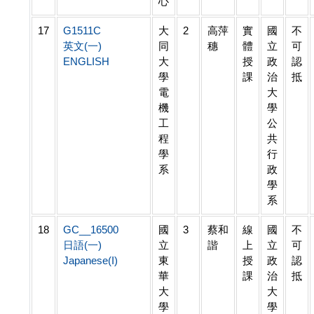
心
17
G1511C
大
2
高萍
實
國
不
英文(一)
同
穗
體
立
可
ENGLISH
大
授
政
認
學
課
治
抵
電
大
機
學
工
公
程
共
學
行
系
政
學
系
18
GC__16500
國
3
蔡和
線
國
不
日語(一)
立
諧
上
立
可
Japanese(I)
東
授
政
認
華
課
治
抵
大
大
學
學