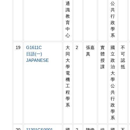
通
公
識
共
教
行
育
政
中
學
心
系
19
G1611C
大
2
張嘉
實
國
不
日語(一)
同
真
體
立
可
JAPANESE
大
授
政
認
學
課
治
抵
電
大
機
學
工
公
程
共
學
行
系
政
學
系
20
11301CS0001
國
2
陳煥
線
國
不