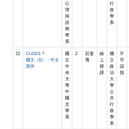
心
行
理
政
與
學
諮
系
商
學
系
22
CL0201-7
國
2
莊斐
線
國
不
國文（B）：中文
立
喬
上
立
可
寫作
中
授
政
認
央
課
治
抵
大
大
學
學
中
公
國
共
文
行
學
政
系
學
系