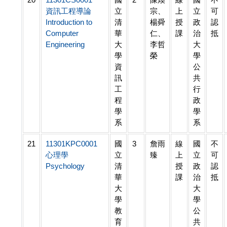
資訊工程導論
立
宗、
上
立
可
Introduction to
清
楊舜
授
政
認
Computer
華
仁、
課
治
抵
Engineering
大
李哲
大
學
榮
學
資
公
訊
共
工
行
程
政
學
學
系
系
21
11301KPC0001
國
3
詹雨
線
國
不
心理學
立
臻
上
立
可
Psychology
清
授
政
認
華
課
治
抵
大
大
學
學
教
公
育
共