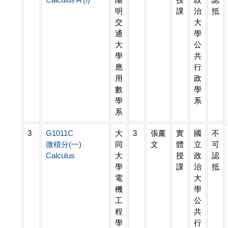
明
課
治
抵
交
大
通
學
大
公
學
共
應
行
用
政
數
學
學
系
系
3
G1011C
大
3
張薰
實
國
不
微積分(一)
同
文
體
立
可
Calculus
大
授
政
認
學
課
治
抵
電
大
機
學
工
公
程
共
學
行