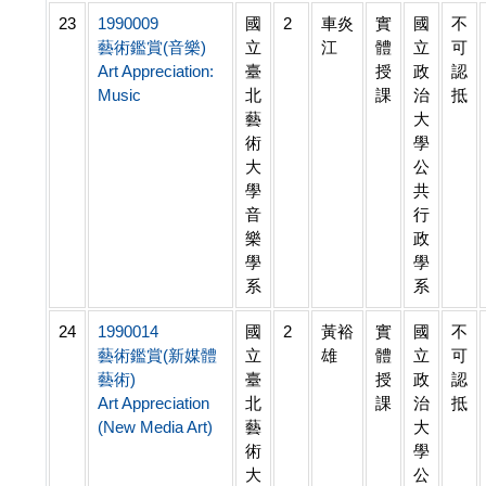
23
1990009
國
2
車炎
實
國
不
藝術鑑賞(音樂)
立
江
體
立
可
Art Appreciation:
臺
授
政
認
Music
北
課
治
抵
藝
大
術
學
大
公
學
共
音
行
樂
政
學
學
系
系
24
1990014
國
2
黃裕
實
國
不
藝術鑑賞(新媒體
立
雄
體
立
可
藝術)
臺
授
政
認
Art Appreciation
北
課
治
抵
(New Media Art)
藝
大
術
學
大
公