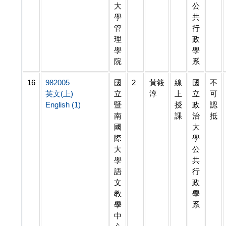
大
公
學
共
管
行
理
政
學
學
院
系
16
982005
國
2
黃筱
線
國
不
英文(上)
立
淳
上
立
可
English (1)
暨
授
政
認
南
課
治
抵
國
大
際
學
大
公
學
共
語
行
文
政
教
學
學
系
中