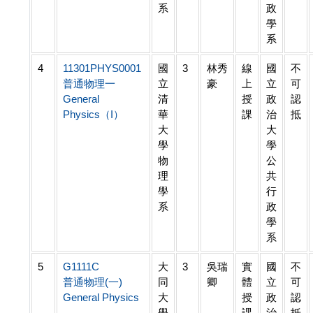
系
政
學
系
4
11301PHYS0001
國
3
林秀
線
國
不
普通物理一
立
豪
上
立
可
General
清
授
政
認
Physics（I）
華
課
治
抵
大
大
學
學
物
公
理
共
學
行
系
政
學
系
5
G1111C
大
3
吳瑞
實
國
不
普通物理(一)
同
卿
體
立
可
General Physics
大
授
政
認
學
課
治
抵