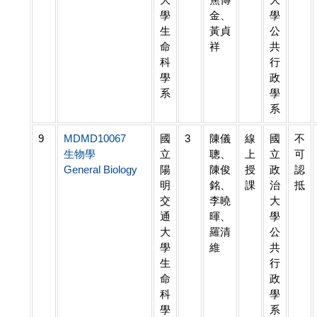
學
金、
學
生
黃貞
公
命
祥
共
科
行
學
政
系
學
系
9
MDMD10067
國
3
陳儀
線
國
不
生物學
立
聰、
上
立
可
General Biology
陽
陳俊
授
政
認
明
銘、
課
治
抵
交
李曉
大
通
暉、
學
大
羅清
公
學
維
共
生
行
命
政
科
學
學
系