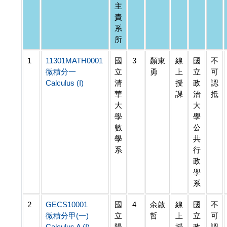
主
責
系
所
1
11301MATH0001
國
3
顏東
線
國
不
微積分一
立
勇
上
立
可
Calculus (I)
清
授
政
認
華
課
治
抵
大
大
學
學
數
公
學
共
系
行
政
學
系
2
GECS10001
國
4
余啟
線
國
不
微積分甲(一)
立
哲
上
立
可
Calculus A (I)
陽
授
政
認