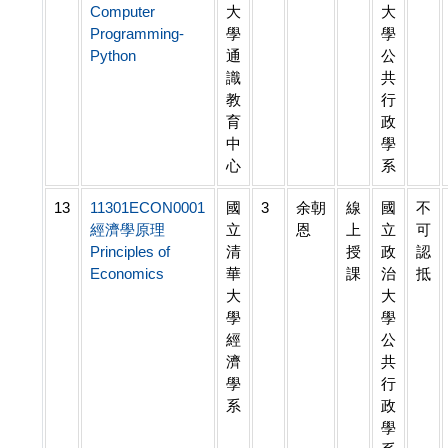
Computer
大
大
Programming-
學
學
Python
通
公
識
共
教
行
育
政
中
學
心
系
13
11301ECON0001
國
3
余朝
線
國
不
經濟學原理
立
恩
上
立
可
Principles of
清
授
政
認
Economics
華
課
治
抵
大
大
學
學
經
公
濟
共
學
行
系
政
學