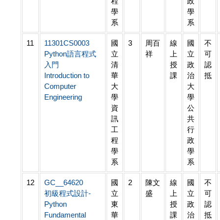
程
政
學
學
系
系
11
11301CS0003
國
3
周百
線
國
不
Python語言程式
立
祥
上
立
可
入門
清
授
政
認
Introduction to
華
課
治
抵
Computer
大
大
Engineering
學
學
資
公
訊
共
工
行
程
政
學
學
系
系
12
GC__64620
國
2
陳文
線
國
不
初級程式設計-
立
盛
上
立
可
Python
東
授
政
認
Fundamental
華
課
治
抵