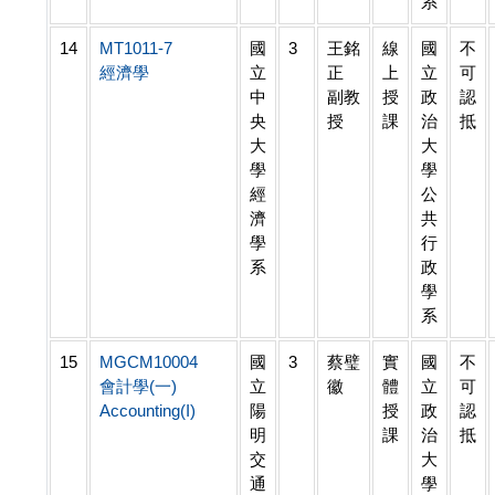
系
14
MT1011-7
國
3
王銘
線
國
不
經濟學
立
正
上
立
可
中
副教
授
政
認
央
授
課
治
抵
大
大
學
學
經
公
濟
共
學
行
系
政
學
系
15
MGCM10004
國
3
蔡璧
實
國
不
會計學(一)
立
徽
體
立
可
Accounting(I)
陽
授
政
認
明
課
治
抵
交
大
通
學