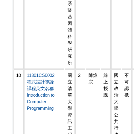
系
暨
基
因
體
科
學
研
究
所
10
11301CS0002
國
2
陳煥
線
國
不
程式設計導論
立
宗
上
立
可
課程英文名稱
清
授
政
認
Introduction to
華
課
治
抵
Computer
大
大
Programming
學
學
資
公
訊
共
工
行