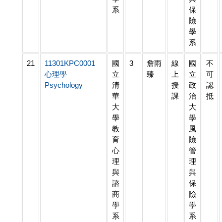
系
保
險
學
系
21
11301KPC0001
國
3
詹雨
線
國
不
心理學
立
臻
上
立
可
Psychology
清
授
政
認
華
課
治
抵
大
大
學
學
教
風
育
險
心
管
理
理
與
與
諮
保
商
險
學
學
系
系