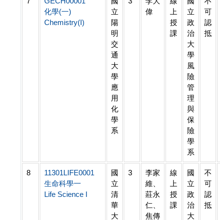
7
GECH00001
國
3
李大
線
國
不
化學(一)
立
偉
上
立
可
Chemistry(I)
陽
授
政
認
明
課
治
抵
交
大
通
學
大
風
學
險
應
管
用
理
化
與
學
保
系
險
學
系
8
11301LIFE0001
國
3
李家
線
國
不
生命科學一
立
維、
上
立
可
Life Science I
清
莊永
授
政
認
華
仁、
課
治
抵
大
焦傳
大