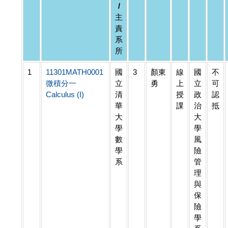
/
主
責
系
所
1
11301MATH0001
國
3
顏東
線
國
不
微積分一
立
勇
上
立
可
Calculus (I)
清
授
政
認
華
課
治
抵
大
大
學
學
數
風
學
險
系
管
理
與
保
險
學