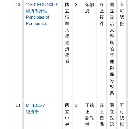
13
11301ECON0001
國
3
余朝
線
國
不
經濟學原理
立
恩
上
立
可
Principles of
清
授
政
認
Economics
華
課
治
抵
大
大
學
學
經
風
濟
險
學
管
系
理
與
保
險
學
系
14
MT1011-7
國
3
王銘
線
國
不
經濟學
立
正
上
立
可
中
副教
授
政
認
央
授
課
治
抵