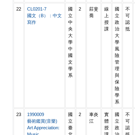
22
CL0201-7
國
2
莊斐
線
國
不
國文（B）：中文
立
喬
上
立
可
寫作
中
授
政
認
央
課
治
抵
大
大
學
學
中
風
國
險
文
管
學
理
系
與
保
險
學
系
23
1990009
國
2
車炎
實
國
不
藝術鑑賞(音樂)
立
江
體
立
可
Art Appreciation:
臺
授
政
認
Music
北
課
治
抵