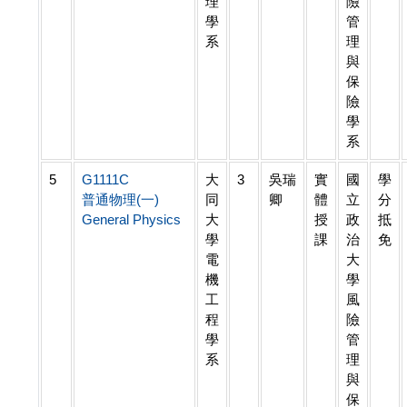
理
險
學
管
系
理
與
保
險
學
系
5
G1111C
大
3
吳瑞
實
國
學
普通物理(一)
同
卿
體
立
分
General Physics
大
授
政
抵
學
課
治
免
電
大
機
學
工
風
程
險
學
管
系
理
與
保