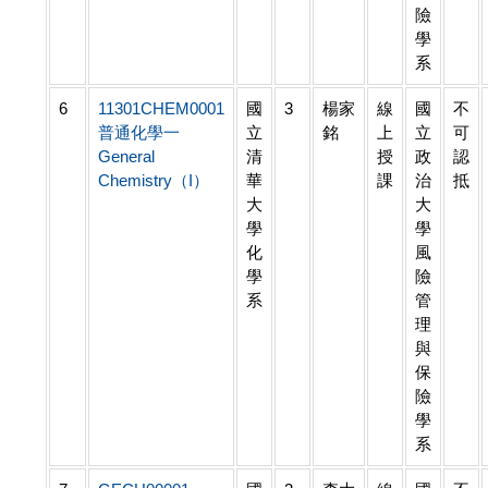
險
學
系
6
11301CHEM0001
國
3
楊家
線
國
不
普通化學一
立
銘
上
立
可
General
清
授
政
認
Chemistry（I）
華
課
治
抵
大
大
學
學
化
風
學
險
系
管
理
與
保
險
學
系