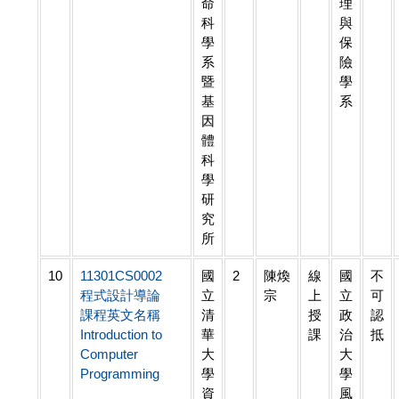
命
理
科
與
學
保
系
險
暨
學
基
系
因
體
科
學
研
究
所
10
11301CS0002
國
2
陳煥
線
國
不
程式設計導論
立
宗
上
立
可
課程英文名稱
清
授
政
認
Introduction to
華
課
治
抵
Computer
大
大
Programming
學
學
資
風