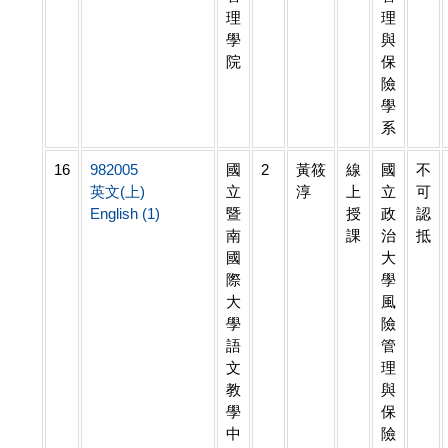
理
理
學
與
院
保
險
學
系
16
982005
國
2
黃筱
線
國
不
英文(上)
立
淳
上
立
可
English (1)
暨
授
政
認
南
課
治
抵
國
大
際
學
大
風
學
險
語
管
文
理
教
與
學
保
中
險