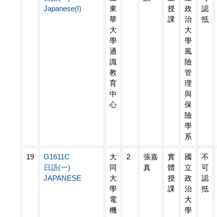
Japanese(I)
東
授
政
認
華
課
治
抵
大
大
學
學
通
風
識
險
教
管
育
理
中
與
心
保
險
學
系
19
G1611C
大
2
張嘉
實
國
不
日語(一)
同
真
體
立
可
JAPANESE
大
授
政
認
學
課
治
抵
電
大
機
學