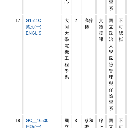
心
學
系
17
G1511C
大
2
高萍
實
國
不
英文(一)
同
穗
體
立
可
ENGLISH
大
授
政
認
學
課
治
抵
電
大
機
學
工
風
程
險
學
管
系
理
與
保
險
學
系
18
GC__16500
國
3
蔡和
線
國
不
日語(一)
立
諧
上
立
可