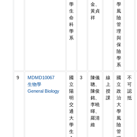
學
金、
學
生
黃貞
風
命
祥
險
科
管
學
理
系
與
保
險
學
系
9
MDMD10067
國
3
陳儀
線
國
不
生物學
立
聰、
上
立
可
General Biology
陽
陳俊
授
政
認
明
銘、
課
治
抵
交
李曉
大
通
暉、
學
大
羅清
風
學
維
險
生
管