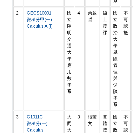
系
2
GECS10001
國
4
余啟
線
國
不
微積分甲(一)
立
哲
上
立
可
Calculus A (I)
陽
授
政
認
明
課
治
抵
交
大
通
學
大
風
學
險
應
管
用
理
數
與
學
保
系
險
學
系
3
G1011C
大
3
張薰
實
國
不
微積分(一)
同
文
體
立
可
Calculus
大
授
政
認