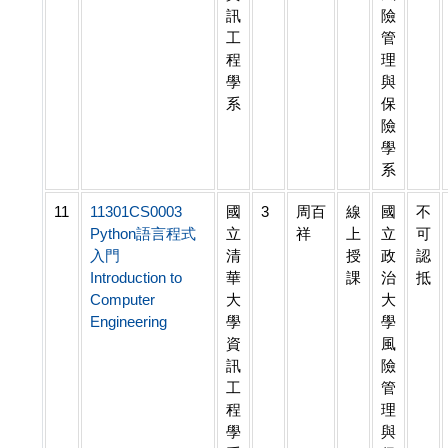
訊
險
工
管
程
理
學
與
系
保
險
學
系
11
11301CS0003
國
3
周百
線
國
不
Python語言程式
立
祥
上
立
可
入門
清
授
政
認
Introduction to
華
課
治
抵
Computer
大
大
Engineering
學
學
資
風
訊
險
工
管
程
理
學
與