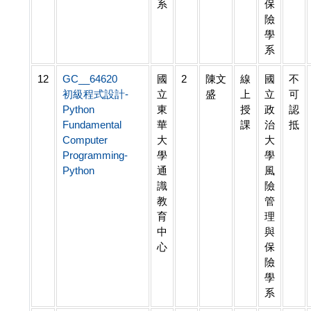
系
保
險
學
系
12
GC__64620
國
2
陳文
線
國
不
初級程式設計-
立
盛
上
立
可
Python
東
授
政
認
Fundamental
華
課
治
抵
Computer
大
大
Programming-
學
學
Python
通
風
識
險
教
管
育
理
中
與
心
保
險
學
系