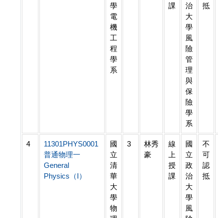
學
課
治
抵
電
大
機
學
工
風
程
險
學
管
系
理
與
保
險
學
系
4
11301PHYS0001
國
3
林秀
線
國
不
普通物理一
立
豪
上
立
可
General
清
授
政
認
Physics（I）
華
課
治
抵
大
大
學
學
物
風