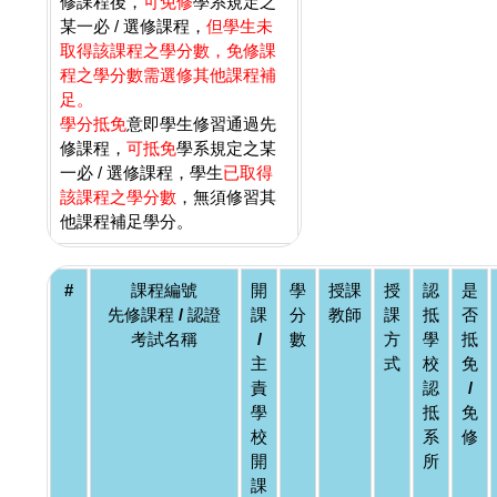
修課程後，
可免修
學系規定之
某一必 / 選修課程，
但學生未
取得該課程之學分數，免修課
程之學分數需選修其他課程補
足。
學分抵免
意即學生修習通過先
修課程，
可抵免
學系規定之某
一必 / 選修課程，學生
已取得
該課程之學分數
，無須修習其
他課程補足學分。
#
課程編號
開
學
授課
授
認
是
先修課程 / 認證
課
分
教師
課
抵
否
考試名稱
/
數
方
學
抵
主
式
校
免
責
認
/
學
抵
免
校
系
修
開
所
課