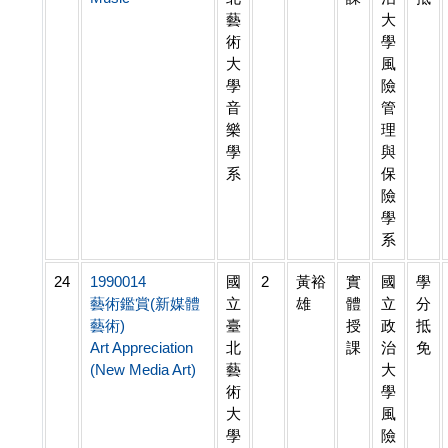
藝
大
術
學
大
風
學
險
音
管
樂
理
學
與
系
保
險
學
系
24
1990014
國
2
黃裕
實
國
學
藝術鑑賞(新媒體
立
雄
體
立
分
藝術)
臺
授
政
抵
Art Appreciation
北
課
治
免
(New Media Art)
藝
大
術
學
大
風
學
險