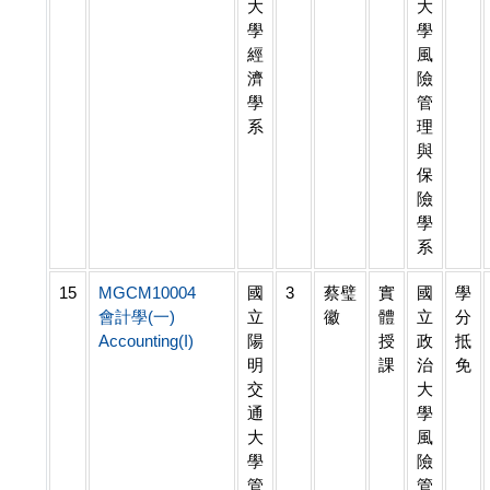
大
大
學
學
經
風
濟
險
學
管
系
理
與
保
險
學
系
15
MGCM10004
國
3
蔡璧
實
國
學
會計學(一)
立
徽
體
立
分
Accounting(I)
陽
授
政
抵
明
課
治
免
交
大
通
學
大
風
學
險
管
管