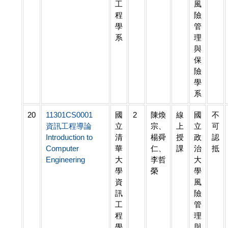
工
風
程
險
學
管
系
理
與
保
險
學
系
20
11301CS0001
國
2
陳煥
線
國
不
資訊工程導論
立
宗、
上
立
可
Introduction to
清
楊舜
授
政
認
Computer
華
仁、
課
治
抵
Engineering
大
李哲
大
學
榮
學
資
風
訊
險
工
管
程
理
學
與