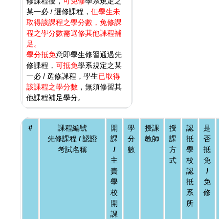
修課程後，
可免修
學系規定之
某一必 / 選修課程，
但學生未
取得該課程之學分數，免修課
程之學分數需選修其他課程補
足。
學分抵免
意即學生修習通過先
修課程，
可抵免
學系規定之某
一必 / 選修課程，學生
已取得
該課程之學分數
，無須修習其
他課程補足學分。
#
課程編號
開
學
授課
授
認
是
先修課程 / 認證
課
分
教師
課
抵
否
考試名稱
/
數
方
學
抵
主
式
校
免
責
認
/
學
抵
免
校
系
修
開
所
課