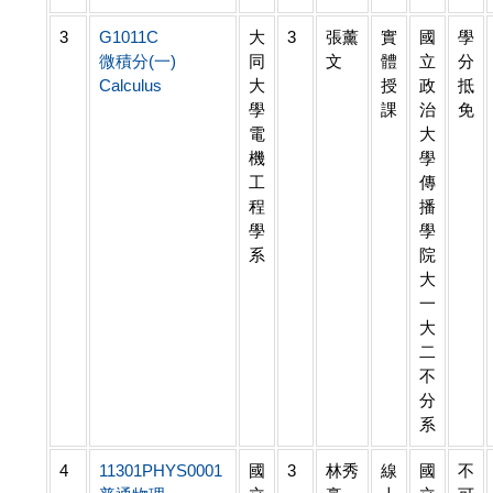
3
G1011C
大
3
張薰
實
國
學
微積分(一)
同
文
體
立
分
Calculus
大
授
政
抵
學
課
治
免
電
大
機
學
工
傳
程
播
學
學
系
院
大
一
大
二
不
分
系
4
11301PHYS0001
國
3
林秀
線
國
不