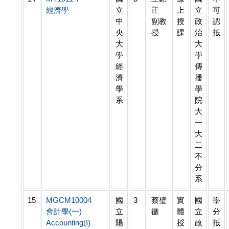
經濟學
立
正
上
立
可
中
副教
授
政
認
央
授
課
治
抵
大
大
學
學
經
傳
濟
播
學
學
系
院
大
一
大
二
不
分
系
15
MGCM10004
國
3
蔡璧
實
國
學
會計學(一)
立
徽
體
立
分
Accounting(I)
陽
授
政
抵