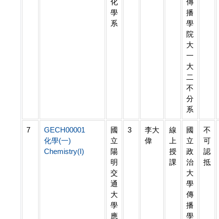
化
傳
學
播
系
學
院
大
一
大
二
不
分
系
7
GECH00001
國
3
李大
線
國
不
化學(一)
立
偉
上
立
可
Chemistry(I)
陽
授
政
認
明
課
治
抵
交
大
通
學
大
傳
學
播
應
學