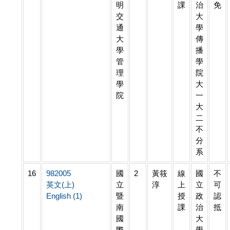
明
課
治
免
交
大
通
學
大
傳
學
播
管
學
理
院
學
大
院
一
大
二
不
分
系
16
982005
國
2
黃筱
線
國
不
英文(上)
立
淳
上
立
可
English (1)
暨
授
政
認
南
課
治
抵
國
大
際
學