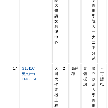
大
傳
學
播
語
學
文
院
教
大
學
一
中
大
心
二
不
分
系
17
G1511C
大
2
高萍
實
國
不
英文(一)
同
穗
體
立
可
ENGLISH
大
授
政
認
學
課
治
抵
電
大
機
學
工
傳
程
播