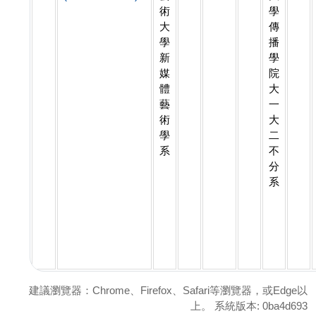
術
學
大
傳
學
播
新
學
媒
院
體
大
藝
一
術
大
學
二
系
不
分
系
建議瀏覽器：Chrome、Firefox、Safari等瀏覽器，或Edge以
上。 系統版本: 0ba4d693