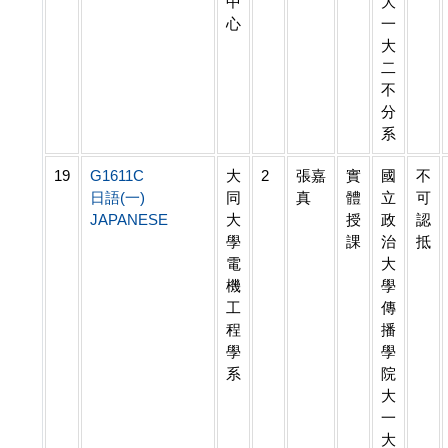
中
大
心
一
大
二
不
分
系
19
G1611C
大
2
張嘉
實
國
不
日語(一)
同
真
體
立
可
JAPANESE
大
授
政
認
學
課
治
抵
電
大
機
學
工
傳
程
播
學
學
系
院
大
一
大