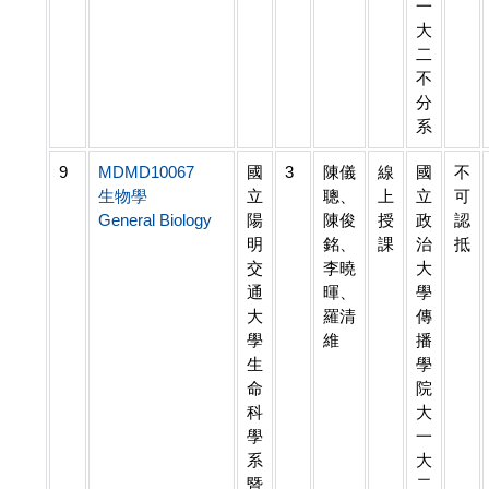
一
大
二
不
分
系
9
MDMD10067
國
3
陳儀
線
國
不
生物學
立
聰、
上
立
可
General Biology
陽
陳俊
授
政
認
明
銘、
課
治
抵
交
李曉
大
通
暉、
學
大
羅清
傳
學
維
播
生
學
命
院
科
大
學
一
系
大
暨
二