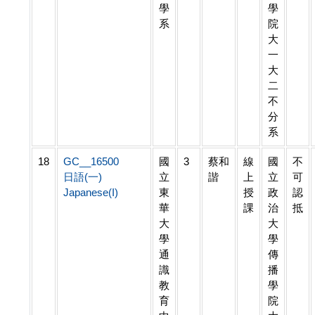
學
學
系
院
大
一
大
二
不
分
系
18
GC__16500
國
3
蔡和
線
國
不
日語(一)
立
諧
上
立
可
Japanese(I)
東
授
政
認
華
課
治
抵
大
大
學
學
通
傳
識
播
教
學
育
院