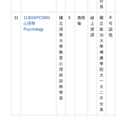
分
系
21
11301KPC0001
國
3
詹雨
線
國
不
心理學
立
臻
上
立
可
Psychology
清
授
政
認
華
課
治
抵
大
大
學
學
教
傳
育
播
心
學
理
院
與
大
諮
一
商
大
學
二
系
不
分
系