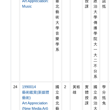
Art Appreciation:
臺
授
政
認
Music
北
課
治
抵
藝
大
術
學
大
傳
學
播
音
學
樂
院
學
大
系
一
大
二
不
分
系
24
1990014
國
2
黃裕
實
國
學
藝術鑑賞(新媒體
立
雄
體
立
分
藝術)
臺
授
政
抵
Art Appreciation
北
課
治
免
(New Media Art)
藝
大