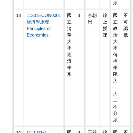
系
13
11301ECON0001
國
3
余朝
線
國
不
經濟學原理
立
恩
上
立
可
Principles of
清
授
政
認
Economics
華
課
治
抵
大
大
學
學
經
傳
濟
播
學
學
系
院
大
一
大
二
不
分
系
14
MT1011-7
國
3
王銘
線
國
不