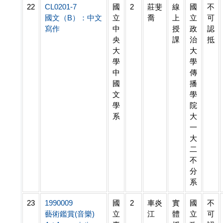
22
CL0201-7
國
2
莊斐
線
國
不
國文（B）：中文
立
喬
上
立
可
寫作
中
授
政
認
央
課
治
抵
大
大
學
學
中
傳
國
播
文
學
學
院
系
大
一
大
二
不
分
系
23
1990009
國
2
車炎
實
國
不
藝術鑑賞(音樂)
立
江
體
立
可