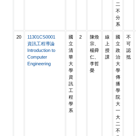
二
不
分
系
20
11301CS0001
國
2
陳煥
線
國
不
資訊工程導論
立
宗、
上
立
可
Introduction to
清
楊舜
授
政
認
Computer
華
仁、
課
治
抵
Engineering
大
李哲
大
學
榮
學
資
傳
訊
播
工
學
程
院
學
大
系
一
大
二
不