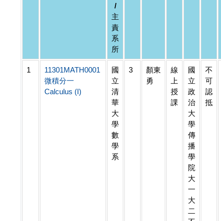
/
主
責
系
所
1
11301MATH0001
國
3
顏東
線
國
不
微積分一
立
勇
上
立
可
Calculus (I)
清
授
政
認
華
課
治
抵
大
大
學
學
數
傳
學
播
系
學
院
大
一
大
二