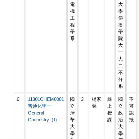
電
大
機
學
工
傳
程
播
學
學
系
院
大
一
大
二
不
分
系
6
11301CHEM0001
國
3
楊家
線
國
不
普通化學一
立
銘
上
立
可
General
清
授
政
認
Chemistry（I）
華
課
治
抵
大
大
學
學