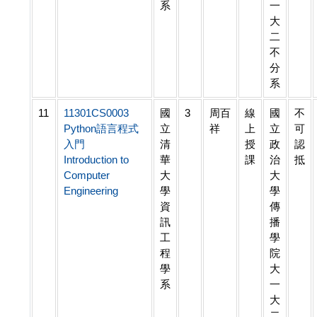
系
一
大
二
不
分
系
11
11301CS0003
國
3
周百
線
國
不
Python語言程式
立
祥
上
立
可
入門
清
授
政
認
Introduction to
華
課
治
抵
Computer
大
大
Engineering
學
學
資
傳
訊
播
工
學
程
院
學
大
系
一
大
二