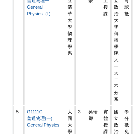
普通物理一
立
豪
上
立
可
General
清
授
政
認
Physics（I）
華
課
治
抵
大
大
學
學
物
傳
理
播
學
學
系
院
大
一
大
二
不
分
系
5
G1111C
大
3
吳瑞
實
國
學
普通物理(一)
同
卿
體
立
分
General Physics
大
授
政
抵
學
課
治
免