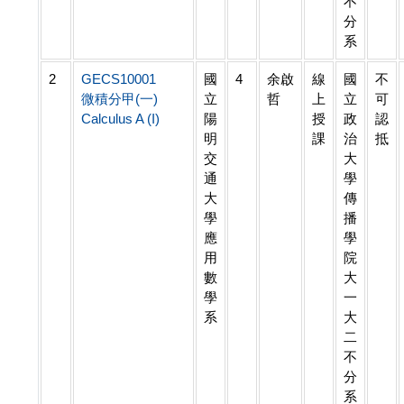
不
分
系
2
GECS10001
國
4
余啟
線
國
不
微積分甲(一)
立
哲
上
立
可
Calculus A (I)
陽
授
政
認
明
課
治
抵
交
大
通
學
大
傳
學
播
應
學
用
院
數
大
學
一
系
大
二
不
分
系