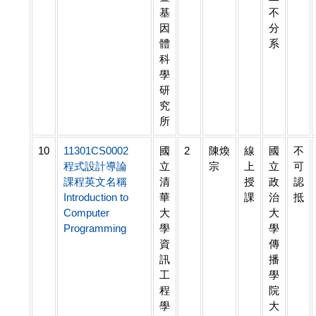
基
不
因
分
體
系
科
學
研
究
所
10
11301CS0002
國
2
陳煥
線
國
不
程式設計導論
立
宗
上
立
可
課程英文名稱
清
授
政
認
Introduction to
華
課
治
抵
Computer
大
大
Programming
學
學
資
傳
訊
播
工
學
程
院
學
大