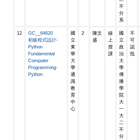
不
分
系
12
GC__64620
國
2
陳文
線
國
不
初級程式設計-
立
盛
上
立
可
Python
東
授
政
認
Fundamental
華
課
治
抵
Computer
大
大
Programming-
學
學
Python
通
傳
識
播
教
學
育
院
中
大
心
一
大
二
不
分