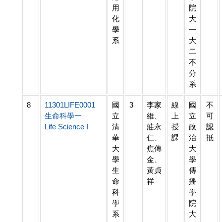
用
院
化
大
學
一
系
大
二
不
分
系
8
11301LIFE0001
國
3
李家
線
國
不
生命科學一
立
維、
上
立
可
Life Science I
清
莊永
授
政
認
華
仁、
課
治
抵
大
焦傳
大
學
金、
學
生
黃貞
傳
命
祥
播
科
學
學
院
系
大