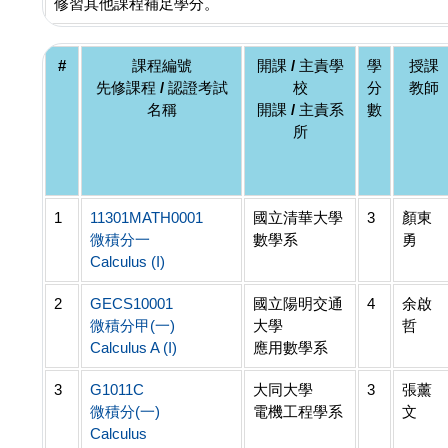
修習其他課程補足學分。
#
課程編號
開課 / 主責學
學
授課
先修課程 / 認證考試
校
分
教師
名稱
開課 / 主責系
數
所
1
11301MATH0001
國立清華大學
3
顏東
微積分一
數學系
勇
Calculus (I)
2
GECS10001
國立陽明交通
4
余啟
微積分甲(一)
大學
哲
Calculus A (I)
應用數學系
3
G1011C
大同大學
3
張薰
微積分(一)
電機工程學系
文
Calculus