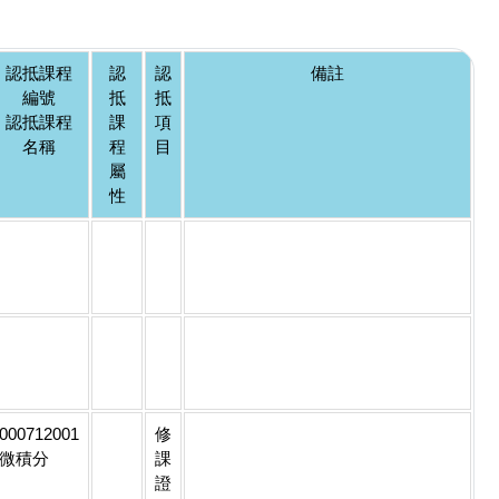
認抵課程
認
認
備註
編號
抵
抵
認抵課程
課
項
名稱
程
目
屬
性
000712001
修
微積分
課
證