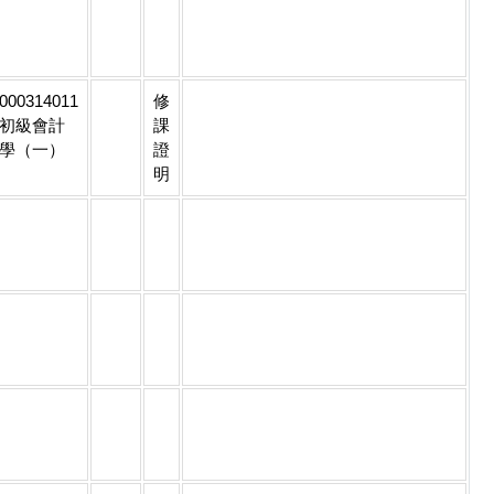
000314011
修
初級會計
課
學（一）
證
明