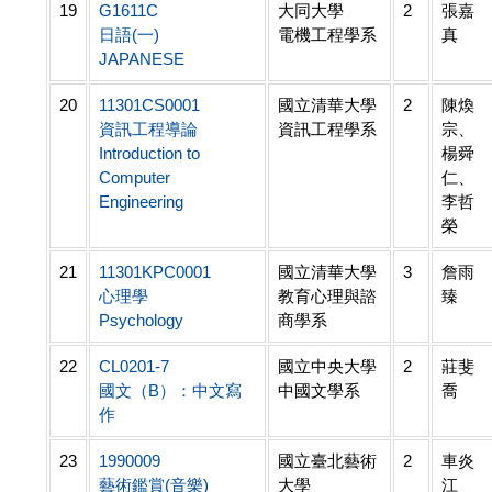
19
G1611C
大同大學
2
張嘉
日語(一)
電機工程學系
真
JAPANESE
20
11301CS0001
國立清華大學
2
陳煥
資訊工程導論
資訊工程學系
宗、
Introduction to
楊舜
Computer
仁、
Engineering
李哲
榮
21
11301KPC0001
國立清華大學
3
詹雨
心理學
教育心理與諮
臻
Psychology
商學系
22
CL0201-7
國立中央大學
2
莊斐
國文（B）：中文寫
中國文學系
喬
作
23
1990009
國立臺北藝術
2
車炎
藝術鑑賞(音樂)
大學
江