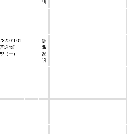
明
782001001
修
普通物理
課
學（一）
證
明