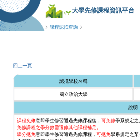
大學先修課程資訊平台
查詢專區
課程認抵查詢
回上一頁
認抵學校名稱
國立政治大學
說明
課程免修
意即學生修習通過先修課程後，
可免修
學系規定之某
免修課程之學分數需選修其他課程補足。
學分抵免
意即學生修習通過先修課程，
可抵免
學系規定之某一