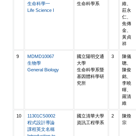
生命科學一
生命科學系
維、
Life Science I
莊永
仁、
焦傳
金、
黃貞
祥
9
MDMD10067
國立陽明交通
3
陳儀
生物學
大學
聰、
General Biology
生命科學系暨
陳俊
基因體科學研
銘、
究所
李曉
暉、
羅清
維
10
11301CS0002
國立清華大學
2
陳煥
程式設計導論
資訊工程學系
宗
課程英文名稱
Introduction to