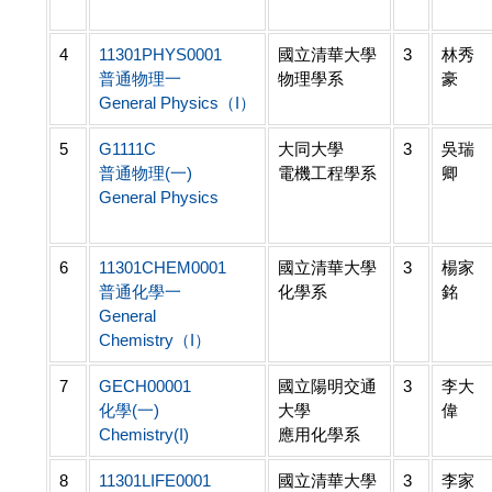
4
11301PHYS0001
國立清華大學
3
林秀
普通物理一
物理學系
豪
General Physics（I）
5
G1111C
大同大學
3
吳瑞
普通物理(一)
電機工程學系
卿
General Physics
6
11301CHEM0001
國立清華大學
3
楊家
普通化學一
化學系
銘
General
Chemistry（I）
7
GECH00001
國立陽明交通
3
李大
化學(一)
大學
偉
Chemistry(I)
應用化學系
8
11301LIFE0001
國立清華大學
3
李家