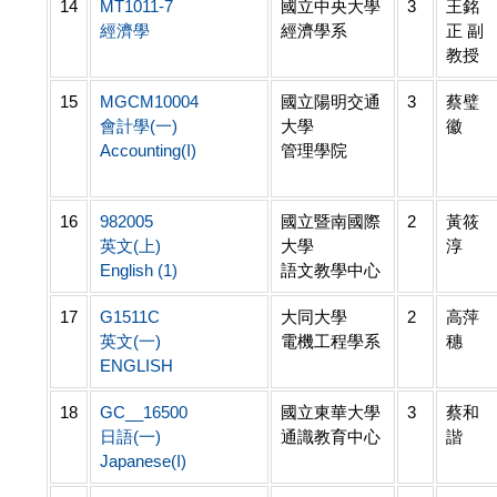
14
MT1011-7
國立中央大學
3
王銘
經濟學
經濟學系
正 副
教授
15
MGCM10004
國立陽明交通
3
蔡璧
會計學(一)
大學
徽
Accounting(I)
管理學院
16
982005
國立暨南國際
2
黃筱
英文(上)
大學
淳
English (1)
語文教學中心
17
G1511C
大同大學
2
高萍
英文(一)
電機工程學系
穗
ENGLISH
18
GC__16500
國立東華大學
3
蔡和
日語(一)
通識教育中心
諧
Japanese(I)