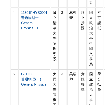
系
4
11301PHYS0001
國
3
林秀
線
國
不
普通物理一
立
豪
上
立
可
General
清
授
政
認
Physics（I）
華
課
治
抵
大
大
學
學
物
中
理
國
學
文
系
學
系
5
G1111C
大
3
吳瑞
實
國
學
普通物理(一)
同
卿
體
立
分
General Physics
大
授
政
抵
學
課
治
免
電
大
機
學
工
中