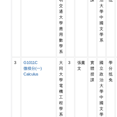
交
大
通
學
大
中
學
國
應
文
用
學
數
系
學
系
3
G1011C
大
3
張薰
實
國
學
微積分(一)
同
文
體
立
分
Calculus
大
授
政
抵
學
課
治
免
電
大
機
學
工
中
程
國
學
文
系
學