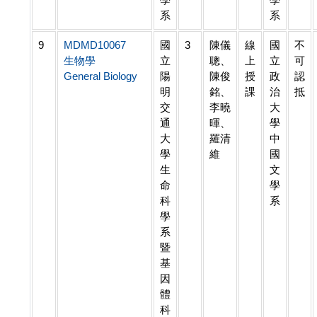
系
系
9
MDMD10067
國
3
陳儀
線
國
不
生物學
立
聰、
上
立
可
General Biology
陽
陳俊
授
政
認
明
銘、
課
治
抵
交
李曉
大
通
暉、
學
大
羅清
中
學
維
國
生
文
命
學
科
系
學
系
暨
基
因
體
科