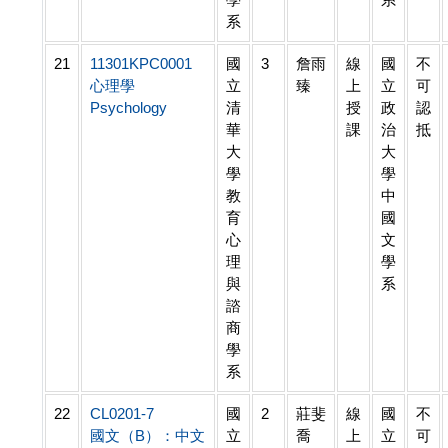
系
21
11301KPC0001
國
3
詹雨
線
國
不
心理學
立
臻
上
立
可
Psychology
清
授
政
認
華
課
治
抵
大
大
學
學
教
中
育
國
心
文
理
學
與
系
諮
商
學
系
22
CL0201-7
國
2
莊斐
線
國
不
國文（B）：中文
立
喬
上
立
可