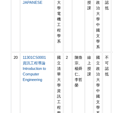
JAPANESE
大
授
政
認
學
課
治
抵
電
大
機
學
工
中
程
國
學
文
系
學
系
20
11301CS0001
國
2
陳煥
線
國
不
資訊工程導論
立
宗、
上
立
可
Introduction to
清
楊舜
授
政
認
Computer
華
仁、
課
治
抵
Engineering
大
李哲
大
學
榮
學
資
中
訊
國
工
文
程
學
學
系