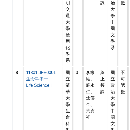
明
課
治
抵
交
大
通
學
大
中
學
國
應
文
用
學
化
系
學
系
8
11301LIFE0001
國
3
李家
線
國
不
生命科學一
立
維、
上
立
可
Life Science I
清
莊永
授
政
認
華
仁、
課
治
抵
大
焦傳
大
學
金、
學
生
黃貞
中
命
祥
國
科
文
學
學