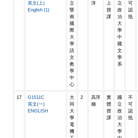
英文(上)
立
淳
上
立
可
English (1)
暨
授
政
認
南
課
治
抵
國
大
際
學
大
中
學
國
語
文
文
學
教
系
學
中
心
17
G1511C
大
2
高萍
實
國
不
英文(一)
同
穗
體
立
可
ENGLISH
大
授
政
認
學
課
治
抵
電
大
機
學
工
中