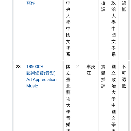
寫作
中
授
政
認
央
課
治
抵
大
大
學
學
中
中
國
國
文
文
學
學
系
系
23
1990009
國
2
車炎
實
國
不
藝術鑑賞(音樂)
立
江
體
立
可
Art Appreciation:
臺
授
政
認
Music
北
課
治
抵
藝
大
術
學
大
中
學
國
音
文
樂
學
學
系