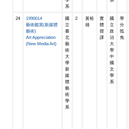
系
24
1990014
國
2
黃裕
實
國
學
藝術鑑賞(新媒體
立
雄
體
立
分
藝術)
臺
授
政
抵
Art Appreciation
北
課
治
免
(New Media Art)
藝
大
術
學
大
中
學
國
新
文
媒
學
體
系
藝
術
學
系