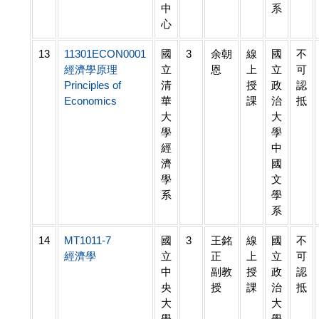
中
系
心
13
11301ECON0001
國
3
余朝
線
國
不
經濟學原理
立
恩
上
立
可
Principles of
清
授
政
認
Economics
華
課
治
抵
大
大
學
學
經
中
濟
國
學
文
系
學
系
14
MT1011-7
國
3
王銘
線
國
不
經濟學
立
正
上
立
可
中
副教
授
政
認
央
授
課
治
抵
大
大
學
學