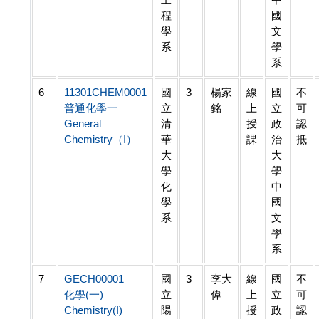
程
國
學
文
系
學
系
6
11301CHEM0001
國
3
楊家
線
國
不
普通化學一
立
銘
上
立
可
General
清
授
政
認
Chemistry（I）
華
課
治
抵
大
大
學
學
化
中
學
國
系
文
學
系
7
GECH00001
國
3
李大
線
國
不
化學(一)
立
偉
上
立
可
Chemistry(I)
陽
授
政
認