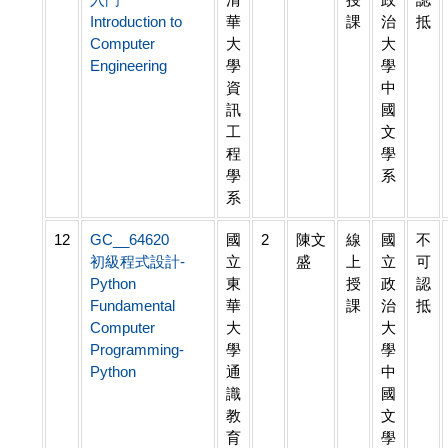
Introduction to
華
課
治
抵
Computer
大
大
Engineering
學
學
資
中
訊
國
工
文
程
學
學
系
系
12
GC__64620
國
2
陳文
線
國
不
初級程式設計-
立
盛
上
立
可
Python
東
授
政
認
Fundamental
華
課
治
抵
Computer
大
大
Programming-
學
學
Python
通
中
識
國
教
文
育
學