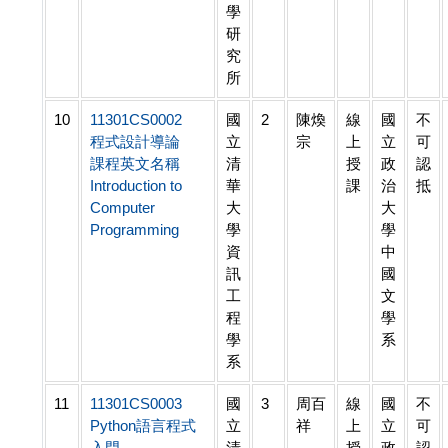
學
研
究
所
10
11301CS0002
國
2
陳煥
線
國
不
程式設計導論
立
宗
上
立
可
課程英文名稱
清
授
政
認
Introduction to
華
課
治
抵
Computer
大
大
Programming
學
學
資
中
訊
國
工
文
程
學
學
系
系
11
11301CS0003
國
3
周百
線
國
不
Python語言程式
立
祥
上
立
可
入門
清
授
政
認