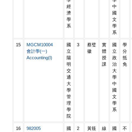
經
中
濟
國
學
文
系
學
系
15
MGCM10004
國
3
蔡璧
實
國
學
會計學(一)
立
徽
體
立
分
Accounting(I)
陽
授
政
抵
明
課
治
免
交
大
通
學
大
中
學
國
管
文
理
學
學
系
院
16
982005
國
2
黃筱
線
國
不