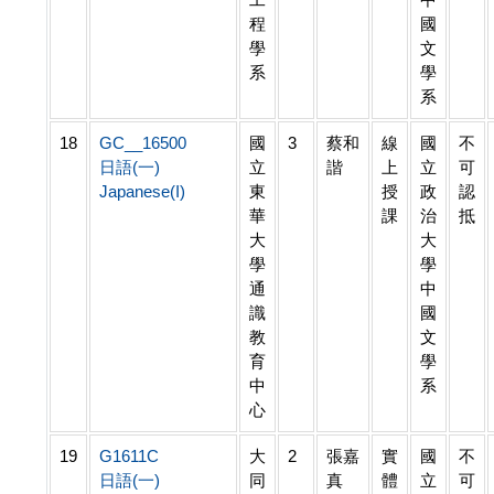
程
國
學
文
系
學
系
18
GC__16500
國
3
蔡和
線
國
不
日語(一)
立
諧
上
立
可
Japanese(I)
東
授
政
認
華
課
治
抵
大
大
學
學
通
中
識
國
教
文
育
學
中
系
心
19
G1611C
大
2
張嘉
實
國
不
日語(一)
同
真
體
立
可