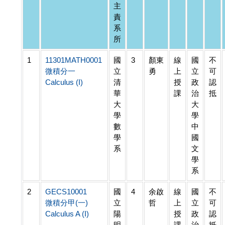
主
責
系
所
1
11301MATH0001
國
3
顏東
線
國
不
微積分一
立
勇
上
立
可
Calculus (I)
清
授
政
認
華
課
治
抵
大
大
學
學
數
中
學
國
系
文
學
系
2
GECS10001
國
4
余啟
線
國
不
微積分甲(一)
立
哲
上
立
可
Calculus A (I)
陽
授
政
認
明
課
治
抵