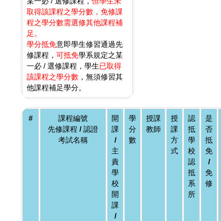
某一必 / 選修課程，
但學生未
取得該課程之學分數，免修課
程之學分數需選修其他課程補
足。
學分抵免
意即學生修習通過先
修課程，
可抵免
學系規定之某
一必 / 選修課程，學生
已取得
該課程之學分數
，無須修習其
他課程補足學分。
#
課程編號
開
學
授課
授
認
是
先修課程 / 認證
課
分
教師
課
抵
否
考試名稱
/
數
方
學
抵
主
式
校
免
責
認
/
學
抵
免
校
系
修
開
所
課
/