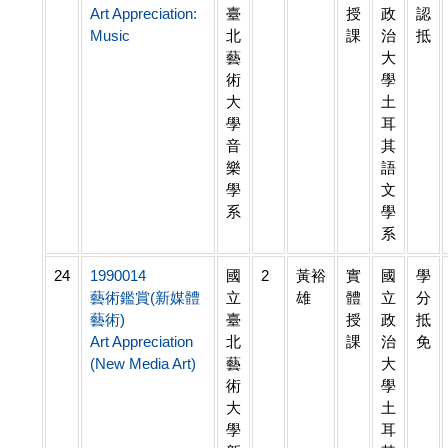
Art Appreciation:
臺
授
政
認
Music
北
課
治
抵
藝
大
術
學
大
土
學
耳
音
其
樂
語
學
文
系
學
系
24
1990014
國
2
黃裕
實
國
學
藝術鑑賞(新媒體
立
雄
體
立
分
藝術)
臺
授
政
抵
Art Appreciation
北
課
治
免
(New Media Art)
藝
大
術
學
大
土
學
耳