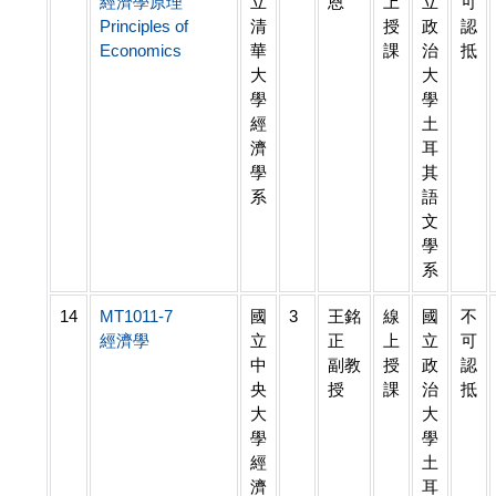
經濟學原理
立
恩
上
立
可
Principles of
清
授
政
認
Economics
華
課
治
抵
大
大
學
學
經
土
濟
耳
學
其
系
語
文
學
系
14
MT1011-7
國
3
王銘
線
國
不
經濟學
立
正
上
立
可
中
副教
授
政
認
央
授
課
治
抵
大
大
學
學
經
土
濟
耳