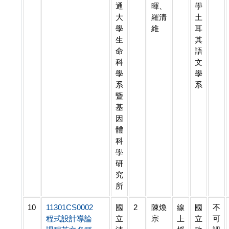
通
暉、
學
大
羅清
土
學
維
耳
生
其
命
語
科
文
學
學
系
系
暨
基
因
體
科
學
研
究
所
10
11301CS0002
國
2
陳煥
線
國
不
程式設計導論
立
宗
上
立
可