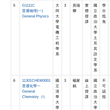
5
G1111C
大
3
吳瑞
實
國
學
普通物理(一)
同
卿
體
立
分
General Physics
大
授
政
抵
學
課
治
免
電
大
機
學
工
土
程
耳
學
其
系
語
文
學
系
6
11301CHEM0001
國
3
楊家
線
國
不
普通化學一
立
銘
上
立
可
General
清
授
政
認
Chemistry（I）
華
課
治
抵
大
大
學
學