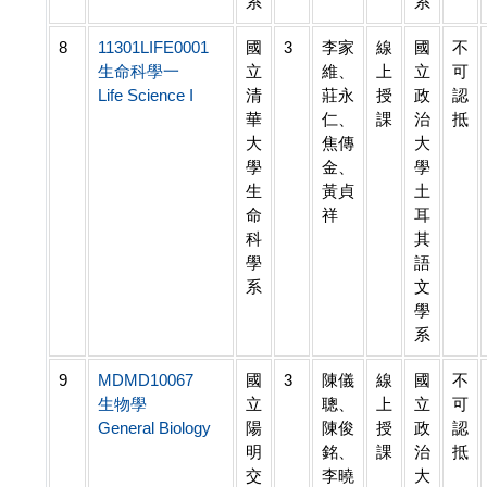
系
系
8
11301LIFE0001
國
3
李家
線
國
不
生命科學一
立
維、
上
立
可
Life Science I
清
莊永
授
政
認
華
仁、
課
治
抵
大
焦傳
大
學
金、
學
生
黃貞
土
命
祥
耳
科
其
學
語
系
文
學
系
9
MDMD10067
國
3
陳儀
線
國
不
生物學
立
聰、
上
立
可
General Biology
陽
陳俊
授
政
認
明
銘、
課
治
抵
交
李曉
大