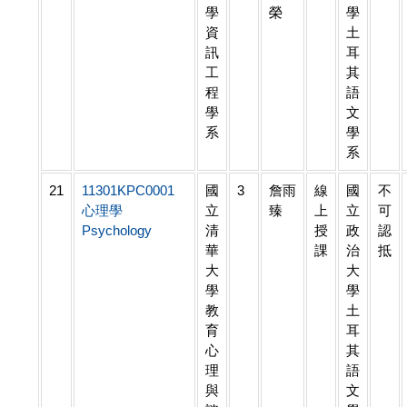
學
榮
學
資
土
訊
耳
工
其
程
語
學
文
系
學
系
21
11301KPC0001
國
3
詹雨
線
國
不
心理學
立
臻
上
立
可
Psychology
清
授
政
認
華
課
治
抵
大
大
學
學
教
土
育
耳
心
其
理
語
與
文