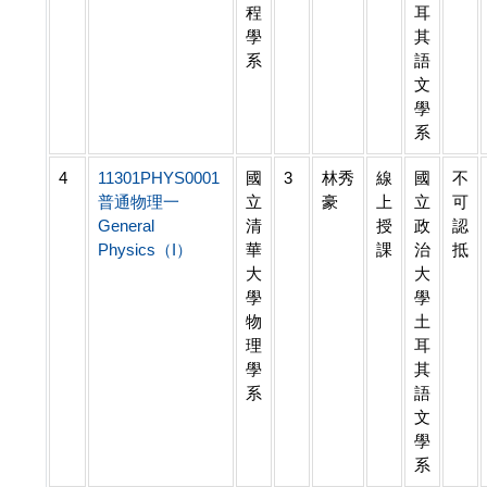
程
耳
學
其
系
語
文
學
系
4
11301PHYS0001
國
3
林秀
線
國
不
普通物理一
立
豪
上
立
可
General
清
授
政
認
Physics（I）
華
課
治
抵
大
大
學
學
物
土
理
耳
學
其
系
語
文
學
系