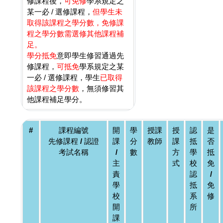
修課程後，
可免修
學系規定之
某一必 / 選修課程，
但學生未
取得該課程之學分數，免修課
程之學分數需選修其他課程補
足。
學分抵免
意即學生修習通過先
修課程，
可抵免
學系規定之某
一必 / 選修課程，學生
已取得
該課程之學分數
，無須修習其
他課程補足學分。
#
課程編號
開
學
授課
授
認
是
先修課程 / 認證
課
分
教師
課
抵
否
考試名稱
/
數
方
學
抵
主
式
校
免
責
認
/
學
抵
免
校
系
修
開
所
課