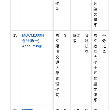
學
其
系
語
文
學
系
15
MGCM10004
國
3
蔡璧
實
國
學
會計學(一)
立
徽
體
立
分
Accounting(I)
陽
授
政
抵
明
課
治
免
交
大
通
學
大
土
學
耳
管
其
理
語
學
文
院
學
系