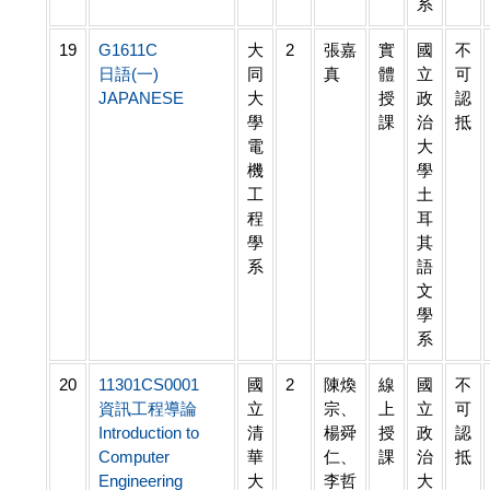
系
19
G1611C
大
2
張嘉
實
國
不
日語(一)
同
真
體
立
可
JAPANESE
大
授
政
認
學
課
治
抵
電
大
機
學
工
土
程
耳
學
其
系
語
文
學
系
20
11301CS0001
國
2
陳煥
線
國
不
資訊工程導論
立
宗、
上
立
可
Introduction to
清
楊舜
授
政
認
Computer
華
仁、
課
治
抵
Engineering
大
李哲
大