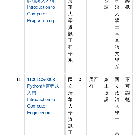
課程英文名稱
清
授
政
認
Introduction to
華
課
治
抵
Computer
大
大
Programming
學
學
資
土
訊
耳
工
其
程
語
學
文
系
學
系
11
11301CS0003
國
3
周百
線
國
不
Python語言程式
立
祥
上
立
可
入門
清
授
政
認
Introduction to
華
課
治
抵
Computer
大
大
Engineering
學
學
資
土
訊
耳
工
其