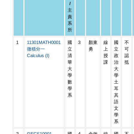
/
主
責
系
所
1
11301MATH0001
國
3
顏東
線
國
不
微積分一
立
勇
上
立
可
Calculus (I)
清
授
政
認
華
課
治
抵
大
大
學
學
數
土
學
耳
系
其
語
文
學
系
2
GECS10001
國
4
余啟
線
國
不