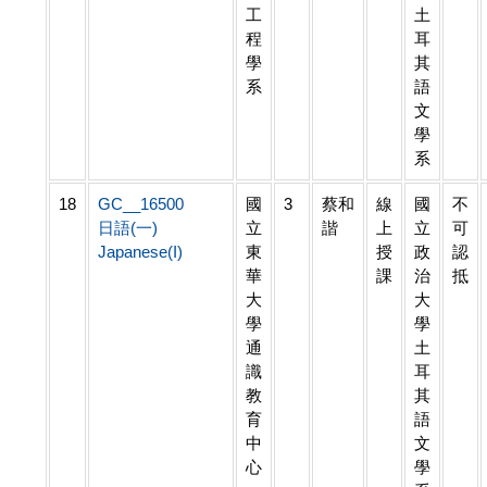
工
土
程
耳
學
其
系
語
文
學
系
18
GC__16500
國
3
蔡和
線
國
不
日語(一)
立
諧
上
立
可
Japanese(I)
東
授
政
認
華
課
治
抵
大
大
學
學
通
土
識
耳
教
其
育
語
中
文
心
學