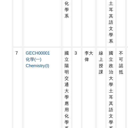
化
土
學
耳
系
其
語
文
學
系
7
GECH00001
國
3
李大
線
國
不
化學(一)
立
偉
上
立
可
Chemistry(I)
陽
授
政
認
明
課
治
抵
交
大
通
學
大
土
學
耳
應
其
用
語
化
文
學
學