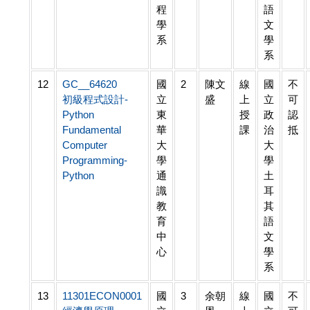
程
語
學
文
系
學
系
12
GC__64620
國
2
陳文
線
國
不
初級程式設計-
立
盛
上
立
可
Python
東
授
政
認
Fundamental
華
課
治
抵
Computer
大
大
Programming-
學
學
Python
通
土
識
耳
教
其
育
語
中
文
心
學
系
13
11301ECON0001
國
3
余朝
線
國
不