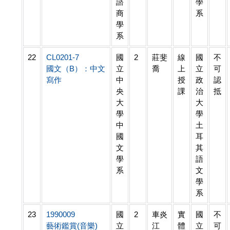
諮
學
商
系
學
系
22
CL0201-7
國
2
莊斐
線
國
不
國文（B）：中文
立
喬
上
立
可
寫作
中
授
政
認
央
課
治
抵
大
大
學
學
中
土
國
耳
文
其
學
語
系
文
學
系
23
1990009
國
2
車炎
實
國
不
藝術鑑賞(音樂)
立
江
體
立
可