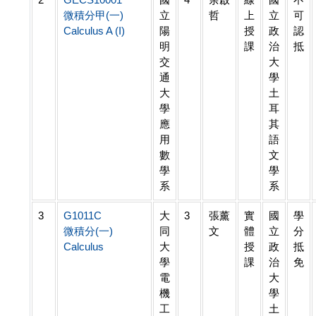
微積分甲(一)
立
哲
上
立
可
Calculus A (I)
陽
授
政
認
明
課
治
抵
交
大
通
學
大
土
學
耳
應
其
用
語
數
文
學
學
系
系
3
G1011C
大
3
張薰
實
國
學
微積分(一)
同
文
體
立
分
Calculus
大
授
政
抵
學
課
治
免
電
大
機
學
工
土