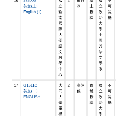
16
982005
國
2
黃筱
線
國
不
英文(上)
立
淳
上
立
可
English (1)
暨
授
政
認
南
課
治
抵
國
大
際
學
大
土
學
耳
語
其
文
語
教
文
學
學
中
系
心
17
G1511C
大
2
高萍
實
國
不
英文(一)
同
穗
體
立
可
ENGLISH
大
授
政
認
學
課
治
抵
電
大
機
學