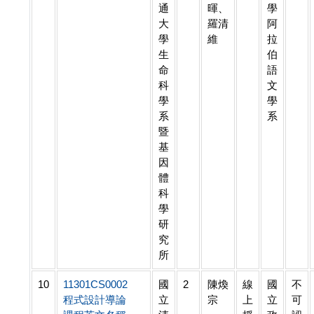
通
暉、
學
大
羅清
阿
學
維
拉
生
伯
命
語
科
文
學
學
系
系
暨
基
因
體
科
學
研
究
所
10
11301CS0002
國
2
陳煥
線
國
不
程式設計導論
立
宗
上
立
可