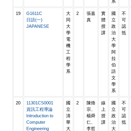
系
19
G1611C
大
2
張嘉
實
國
不
日語(一)
同
真
體
立
可
JAPANESE
大
授
政
認
學
課
治
抵
電
大
機
學
工
阿
程
拉
學
伯
系
語
文
學
系
20
11301CS0001
國
2
陳煥
線
國
不
資訊工程導論
立
宗、
上
立
可
Introduction to
清
楊舜
授
政
認
Computer
華
仁、
課
治
抵
Engineering
大
李哲
大