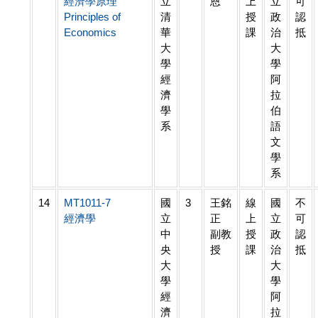
經濟學原理
立
恩
上
立
可
Principles of
清
授
政
認
Economics
華
課
治
抵
大
大
學
學
經
阿
濟
拉
學
伯
系
語
文
學
系
14
MT1011-7
國
3
王銘
線
國
不
經濟學
立
正
上
立
可
中
副教
授
政
認
央
授
課
治
抵
大
大
學
學
經
阿
濟
拉