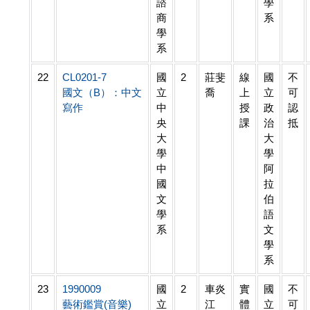
諮
學
商
系
學
系
22
CL0201-7
國
2
莊斐
線
國
不
國文（B）：中文
立
喬
上
立
可
寫作
中
授
政
認
央
課
治
抵
大
大
學
學
中
阿
國
拉
文
伯
學
語
系
文
學
系
23
1990009
國
2
車炎
實
國
不
藝術鑑賞(音樂)
立
江
體
立
可