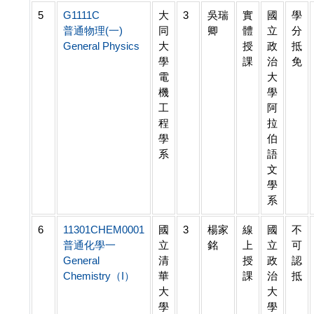
5
G1111C
大
3
吳瑞
實
國
學
普通物理(一)
同
卿
體
立
分
General Physics
大
授
政
抵
學
課
治
免
電
大
機
學
工
阿
程
拉
學
伯
系
語
文
學
系
6
11301CHEM0001
國
3
楊家
線
國
不
普通化學一
立
銘
上
立
可
General
清
授
政
認
Chemistry（I）
華
課
治
抵
大
大
學
學