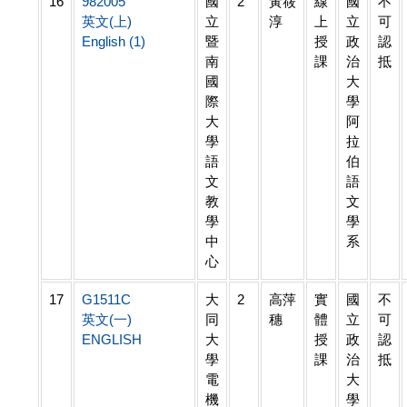
16
982005
國
2
黃筱
線
國
不
英文(上)
立
淳
上
立
可
English (1)
暨
授
政
認
南
課
治
抵
國
大
際
學
大
阿
學
拉
語
伯
文
語
教
文
學
學
中
系
心
17
G1511C
大
2
高萍
實
國
不
英文(一)
同
穗
體
立
可
ENGLISH
大
授
政
認
學
課
治
抵
電
大
機
學