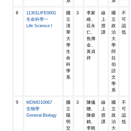
系
系
8
11301LIFE0001
國
3
李家
線
國
不
生命科學一
立
維、
上
立
可
Life Science I
清
莊永
授
政
認
華
仁、
課
治
抵
大
焦傳
大
學
金、
學
生
黃貞
阿
命
祥
拉
科
伯
學
語
系
文
學
系
9
MDMD10067
國
3
陳儀
線
國
不
生物學
立
聰、
上
立
可
General Biology
陽
陳俊
授
政
認
明
銘、
課
治
抵
交
李曉
大