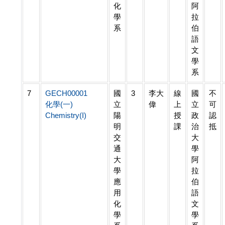
化
阿
學
拉
系
伯
語
文
學
系
7
GECH00001
國
3
李大
線
國
不
化學(一)
立
偉
上
立
可
Chemistry(I)
陽
授
政
認
明
課
治
抵
交
大
通
學
大
阿
學
拉
應
伯
用
語
化
文
學
學