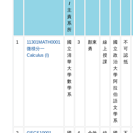
/
主
責
系
所
1
11301MATH0001
國
3
顏東
線
國
不
微積分一
立
勇
上
立
可
Calculus (I)
清
授
政
認
華
課
治
抵
大
大
學
學
數
阿
學
拉
系
伯
語
文
學
系
2
GECS10001
國
4
余啟
線
國
不