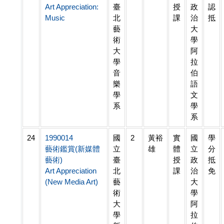
Art Appreciation:
臺
授
政
認
Music
北
課
治
抵
藝
大
術
學
大
阿
學
拉
音
伯
樂
語
學
文
系
學
系
24
1990014
國
2
黃裕
實
國
學
藝術鑑賞(新媒體
立
雄
體
立
分
藝術)
臺
授
政
抵
Art Appreciation
北
課
治
免
(New Media Art)
藝
大
術
學
大
阿
學
拉