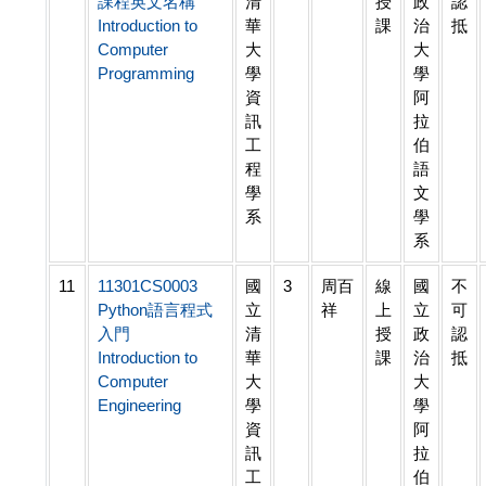
課程英文名稱
清
授
政
認
Introduction to
華
課
治
抵
Computer
大
大
Programming
學
學
資
阿
訊
拉
工
伯
程
語
學
文
系
學
系
11
11301CS0003
國
3
周百
線
國
不
Python語言程式
立
祥
上
立
可
入門
清
授
政
認
Introduction to
華
課
治
抵
Computer
大
大
Engineering
學
學
資
阿
訊
拉
工
伯