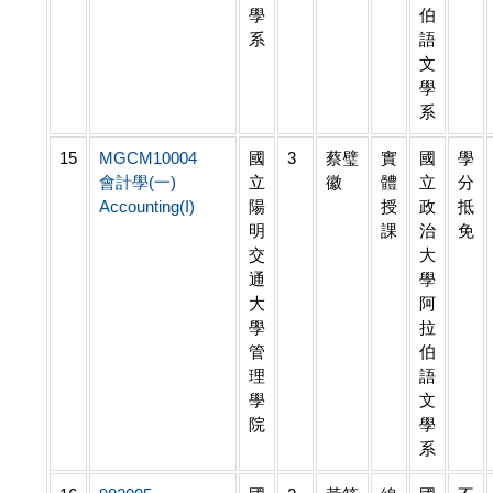
學
伯
系
語
文
學
系
15
MGCM10004
國
3
蔡璧
實
國
學
會計學(一)
立
徽
體
立
分
Accounting(I)
陽
授
政
抵
明
課
治
免
交
大
通
學
大
阿
學
拉
管
伯
理
語
學
文
院
學
系