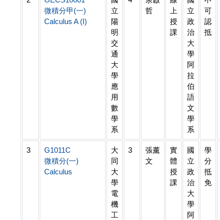
微積分甲(一)
立
哲
上
立
可
Calculus A (I)
陽
授
政
認
明
課
治
抵
交
大
通
學
大
阿
學
拉
應
伯
用
語
數
文
學
學
系
系
3
G1011C
大
3
張薰
實
國
學
微積分(一)
同
文
體
立
分
Calculus
大
授
政
抵
學
課
治
免
電
大
機
學
工
阿