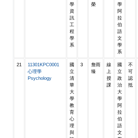
學
榮
學
資
阿
訊
拉
工
伯
程
語
學
文
系
學
系
21
11301KPC0001
國
3
詹雨
線
國
不
心理學
立
臻
上
立
可
Psychology
清
授
政
認
華
課
治
抵
大
大
學
學
教
阿
育
拉
心
伯
理
語
與
文