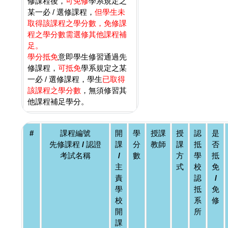
修課程後，
可免修
學系規定之
某一必 / 選修課程，
但學生未
取得該課程之學分數，免修課
程之學分數需選修其他課程補
足。
學分抵免
意即學生修習通過先
修課程，
可抵免
學系規定之某
一必 / 選修課程，學生
已取得
該課程之學分數
，無須修習其
他課程補足學分。
#
課程編號
開
學
授課
授
認
是
先修課程 / 認證
課
分
教師
課
抵
否
考試名稱
/
數
方
學
抵
主
式
校
免
責
認
/
學
抵
免
校
系
修
開
所
課