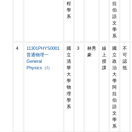
程
拉
學
伯
系
語
文
學
系
4
11301PHYS0001
國
3
林秀
線
國
不
普通物理一
立
豪
上
立
可
General
清
授
政
認
Physics（I）
華
課
治
抵
大
大
學
學
物
阿
理
拉
學
伯
系
語
文
學
系