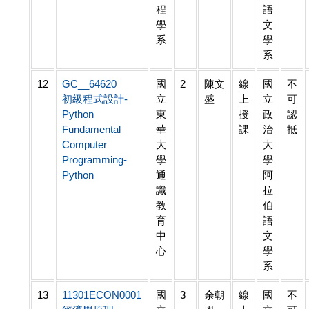
程
語
學
文
系
學
系
12
GC__64620
國
2
陳文
線
國
不
初級程式設計-
立
盛
上
立
可
Python
東
授
政
認
Fundamental
華
課
治
抵
Computer
大
大
Programming-
學
學
Python
通
阿
識
拉
教
伯
育
語
中
文
心
學
系
13
11301ECON0001
國
3
余朝
線
國
不