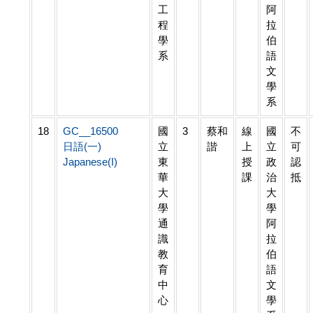
工
阿
程
拉
學
伯
系
語
文
學
系
18
GC__16500
國
3
蔡和
線
國
不
日語(一)
立
諧
上
立
可
Japanese(I)
東
授
政
認
華
課
治
抵
大
大
學
學
通
阿
識
拉
教
伯
育
語
中
文
心
學