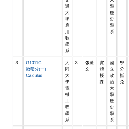
通
學
大
歷
學
史
應
學
用
系
數
學
系
3
G1011C
大
3
張薰
實
國
學
微積分(一)
同
文
體
立
分
Calculus
大
授
政
抵
學
課
治
免
電
大
機
學
工
歷
程
史
學
學
系
系