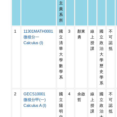
主
責
系
所
1
11301MATH0001
國
3
顏東
線
國
不
微積分一
立
勇
上
立
可
Calculus (I)
清
授
政
認
華
課
治
抵
大
大
學
學
數
歷
學
史
系
學
系
2
GECS10001
國
4
余啟
線
國
不
微積分甲(一)
立
哲
上
立
可
Calculus A (I)
陽
授
政
認
明
課
治
抵
交
大