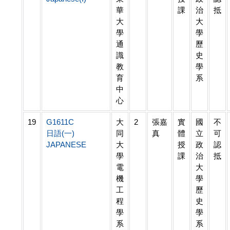
華
課
治
抵
大
大
學
學
通
歷
識
史
教
學
育
系
中
心
19
G1611C
大
2
張嘉
實
國
不
日語(一)
同
真
體
立
可
JAPANESE
大
授
政
認
學
課
治
抵
電
大
機
學
工
歷
程
史
學
學
系
系