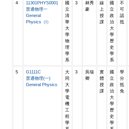
4
11301PHYS0001
國
3
林秀
線
國
不
普通物理一
立
豪
上
立
可
General
清
授
政
認
Physics（I）
華
課
治
抵
大
大
學
學
物
歷
理
史
學
學
系
系
5
G1111C
大
3
吳瑞
實
國
學
普通物理(一)
同
卿
體
立
分
General Physics
大
授
政
抵
學
課
治
免
電
大
機
學
工
歷
程
史
學
學
系
系