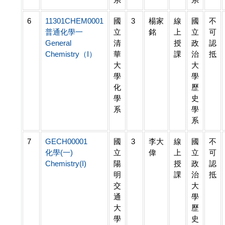
6
11301CHEM0001
國
3
楊家
線
國
不
普通化學一
立
銘
上
立
可
General
清
授
政
認
Chemistry（I）
華
課
治
抵
大
大
學
學
化
歷
學
史
系
學
系
7
GECH00001
國
3
李大
線
國
不
化學(一)
立
偉
上
立
可
Chemistry(I)
陽
授
政
認
明
課
治
抵
交
大
通
學
大
歷
學
史