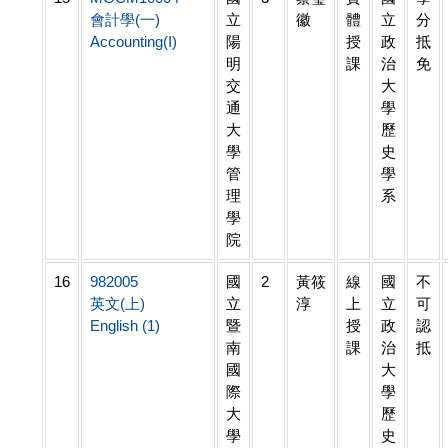
會計學(一)
立
徽
體
立
分
Accounting(I)
陽
授
政
抵
明
課
治
免
交
大
通
學
大
歷
學
史
管
學
理
系
學
院
16
982005
國
2
黃筱
線
國
不
英文(上)
立
淳
上
立
可
English (1)
暨
授
政
認
南
課
治
抵
國
大
際
學
大
歷
學
史