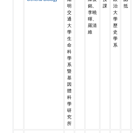
明
銘、
課
治
抵
交
李曉
大
通
暉、
學
大
羅清
歷
學
維
史
生
學
命
系
科
學
系
暨
基
因
體
科
學
研
究
所