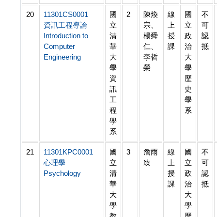
20
11301CS0001
國
2
陳煥
線
國
不
資訊工程導論
立
宗、
上
立
可
Introduction to
清
楊舜
授
政
認
Computer
華
仁、
課
治
抵
Engineering
大
李哲
大
學
榮
學
資
歷
訊
史
工
學
程
系
學
系
21
11301KPC0001
國
3
詹雨
線
國
不
心理學
立
臻
上
立
可
Psychology
清
授
政
認
華
課
治
抵
大
大
學
學
教
歷