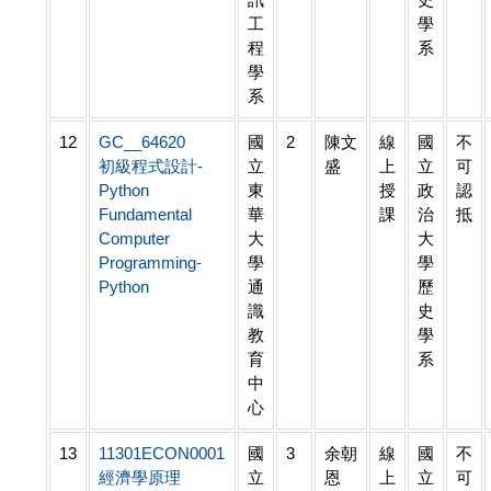
工
學
程
系
學
系
12
GC__64620
國
2
陳文
線
國
不
初級程式設計-
立
盛
上
立
可
Python
東
授
政
認
Fundamental
華
課
治
抵
Computer
大
大
Programming-
學
學
Python
通
歷
識
史
教
學
育
系
中
心
13
11301ECON0001
國
3
余朝
線
國
不
經濟學原理
立
恩
上
立
可