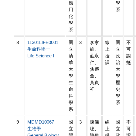
應
學
用
系
化
學
系
8
11301LIFE0001
國
3
李家
線
國
不
生命科學一
立
維、
上
立
可
Life Science I
清
莊永
授
政
認
華
仁、
課
治
抵
大
焦傳
大
學
金、
學
生
黃貞
歷
命
祥
史
科
學
學
系
系
9
MDMD10067
國
3
陳儀
線
國
不
生物學
立
聰、
上
立
可
General Biology
陽
陳俊
授
政
認