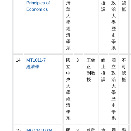
Principles of
清
授
政
認
Economics
華
課
治
抵
大
大
學
學
經
歷
濟
史
學
學
系
系
14
MT1011-7
國
3
王銘
線
國
不
經濟學
立
正
上
立
可
中
副教
授
政
認
央
授
課
治
抵
大
大
學
學
經
歷
濟
史
學
學
系
系
15
MGCM10004
國
3
蔡璧
實
國
學