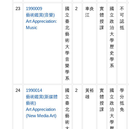
23
1990009
國
2
車炎
實
國
不
藝術鑑賞(音樂)
立
江
體
立
可
Art Appreciation:
臺
授
政
認
Music
北
課
治
抵
藝
大
術
學
大
歷
學
史
音
學
樂
系
學
系
24
1990014
國
2
黃裕
實
國
學
藝術鑑賞(新媒體
立
雄
體
立
分
藝術)
臺
授
政
抵
Art Appreciation
北
課
治
免
(New Media Art)
藝
大
術
學
大
歷