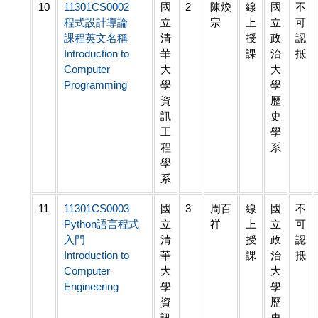
10
11301CS0002
國
2
陳煥
線
國
不
程式設計導論
立
宗
上
立
可
課程英文名稱
清
授
政
認
Introduction to
華
課
治
抵
Computer
大
大
Programming
學
學
資
歷
訊
史
工
學
程
系
學
系
11
11301CS0003
國
3
周百
線
國
不
Python語言程式
立
祥
上
立
可
入門
清
授
政
認
Introduction to
華
課
治
抵
Computer
大
大
Engineering
學
學
資
歷
訊
史