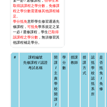
某一必 / 選修課程，
但學生未
取得該課程之學分數，免修課
程之學分數需選修其他課程補
足。
學分抵免
意即學生修習通過先
修課程，
可抵免
學系規定之某
一必 / 選修課程，學生
已取得
該課程之學分數
，無須修習其
他課程補足學分。
#
課程編號
開
學
授課
授
認
是
先修課程 / 認證
課
分
教師
課
抵
否
考試名稱
/
數
方
學
抵
主
式
校
免
責
認
/
學
抵
免
校
系
修
開
所
課
/