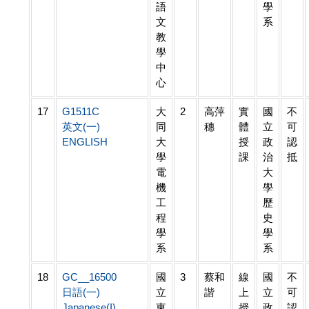
語
學
文
系
教
學
中
心
17
G1511C
大
2
高萍
實
國
不
英文(一)
同
穗
體
立
可
ENGLISH
大
授
政
認
學
課
治
抵
電
大
機
學
工
歷
程
史
學
學
系
系
18
GC__16500
國
3
蔡和
線
國
不
日語(一)
立
諧
上
立
可
Japanese(I)
東
授
政
認