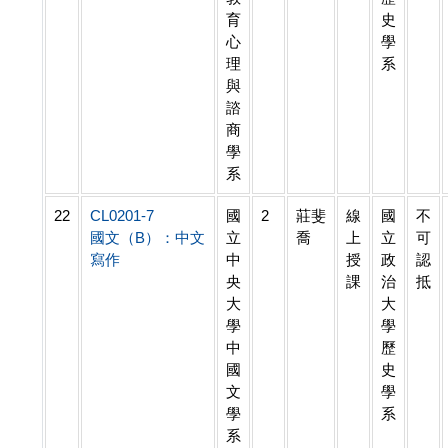
育
史
心
學
理
系
與
諮
商
學
系
22
CL0201-7
國
2
莊斐
線
國
不
國文（B）：中文
立
喬
上
立
可
寫作
中
授
政
認
央
課
治
抵
大
大
學
學
中
歷
國
史
文
學
學
系
系