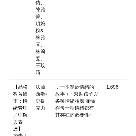
佑、
陳雅
菁、
項婉
秋&
林雅
琴、
林莉
雯、
王玟
晴
【品格
法蘭
﹝一本關於情緒的
1,696
教育繪
西斯•
故事﹞ ~幫助孩子與
本：情
史提
各種情緒相處 並懂
緒管理
克力
得每一種情緒都有
／理解
其存在的必要性~
與表
達】
警告！