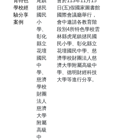
育特色
尾鎮
會於113年11月15
學校經
拯民
日(五)假國家圖書館
驗分享
國民
國際會議廳舉行，
案例
小
會中邀請各教育階
學、
段別4所特色學校雲
彰化
林縣虎尾鎮拯民國
縣立
民小學、彰化縣立
花壇
花壇國民中學、慈
國民
濟學校財團法人慈
中
濟大學附屬高級中
學、
學、德明財經科技
慈濟
大學等進行分享。
學校
財團
法人
慈濟
大學
附屬
高級
中