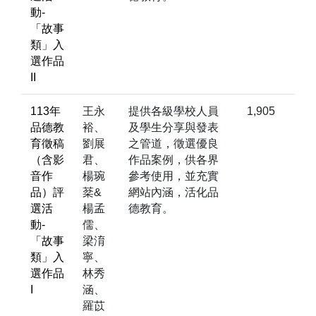
動-
「故事
類」入
選作品
II
113年
王永
提供各級學校人員
1,905
品德教
裕、
及學生分享與發表
育徵稿
劉展
之管道，徵選優良
（含影
君、
作品案例，供各界
音作
楊琬
參考使用，並充實
品）評
棻&
網站內涵，活化品
選活
楊孟
德教育。
動-
儒、
「故事
梁淯
類」入
寧、
選作品
林秀
I
涵、
羅苡