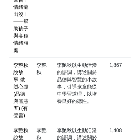
情緒龍
出沒！
——幫
助孩子
與各種
情緒相
處
李艷秋
李艷
李艷秋以生動活潑
1,867
說故
秋
的語調，講述關於
事-做
品德與智慧的小故
賊心虛
事，引導孩童能從
(品德
中學習道理，以培
與智慧
養良好的德性。
五) (有
聲書)
李艷秋
李艷
李艷秋以生動活潑
1,408
說故
秋
的語調，講述關於