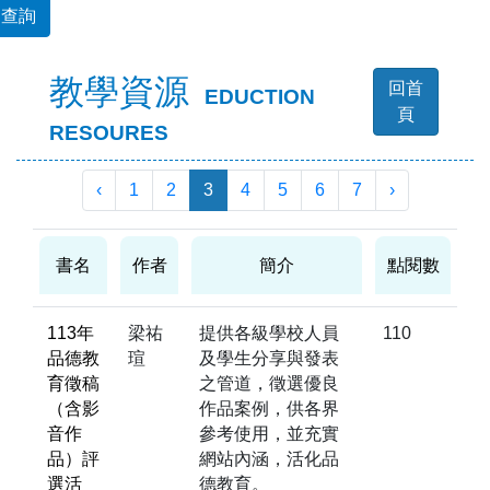
查詢
教學資源
回首
EDUCTION
頁
RESOURES
‹
1
2
3
4
5
6
7
›
書名
作者
簡介
點閱數
113年
梁祐
提供各級學校人員
110
品德教
瑄
及學生分享與發表
育徵稿
之管道，徵選優良
（含影
作品案例，供各界
音作
參考使用，並充實
品）評
網站內涵，活化品
選活
德教育。