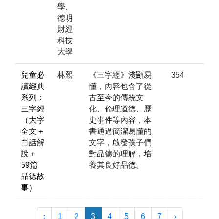
學、
德明
財經
科技
大學
兒童必
林熙
《三字經》淺顯易
354
讀經典
懂，內容包含了從
系列：
古至今的傳統文
三字經
化、倫理道德、歷
（大字
史事件等內容，本
全文＋
書通過簡潔易懂的
白話解
文字，啟發孩子們
說＋
對品德的理解，培
59篇
養其良好品德。
品德故
事）
‹
1
2
3
4
5
6
7
›