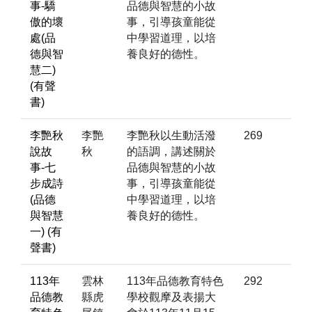
事-驕
品德與智慧的小故
傲的壞
事，引導孩童能從
處(品
中學習道理，以培
德與智
養良好的德性。
慧二)
(有聲
書)
李艷秋
李艷
李艷秋以生動活潑
269
說故
秋
的語調，講述關於
事-七
品德與智慧的小故
步成詩
事，引導孩童能從
(品德
中學習道理，以培
與智慧
養良好的德性。
一) (有
聲書)
113年
雲林
113年品德教育特色
292
品德教
縣虎
學校觀摩及表揚大