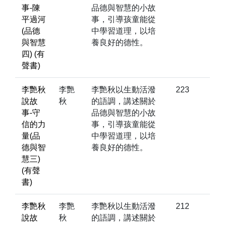
事-陳
品德與智慧的小故
平過河
事，引導孩童能從
(品德
中學習道理，以培
與智慧
養良好的德性。
四) (有
聲書)
李艷秋
李艷
李艷秋以生動活潑
223
說故
秋
的語調，講述關於
事-守
品德與智慧的小故
信的力
事，引導孩童能從
量(品
中學習道理，以培
德與智
養良好的德性。
慧三)
(有聲
書)
李艷秋
李艷
李艷秋以生動活潑
212
說故
秋
的語調，講述關於