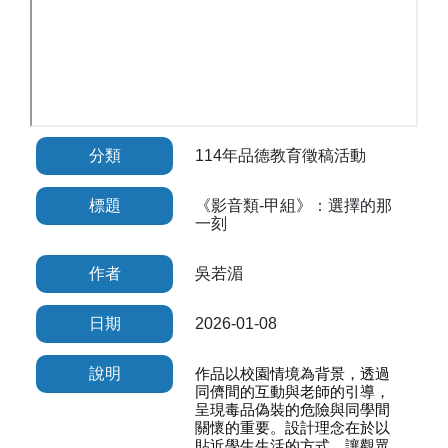
分類
114年品德教育徵稿活動
標題
《影音類-甲組》：選擇的那
一刻
作者
吳若湄
日期
2026-01-08
說明
作品以校園情境為背景，透過
同儕間的互動與老師的引導，
呈現毒品偽裝的危險與同學間
關懷的重要。設計理念在於以
貼近學生生活的方式，讓觀眾