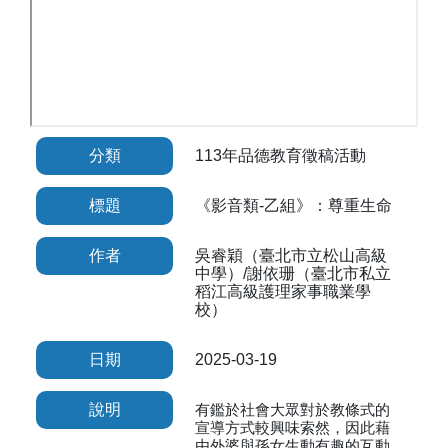
分類
113年品德教育徵稿活動
標題
《影音類-乙組》：尊重生命
作者
吳睿穎（臺北市立松山高級
中學）/謝依珊（臺北市私立
稻江高級護理家事職業學
校）
日期
2025-03-19
說明
有鑑於社會大眾對於教條式的
宣導方式較興味索然，因此藉
由外婆與孫女生動有趣的互動