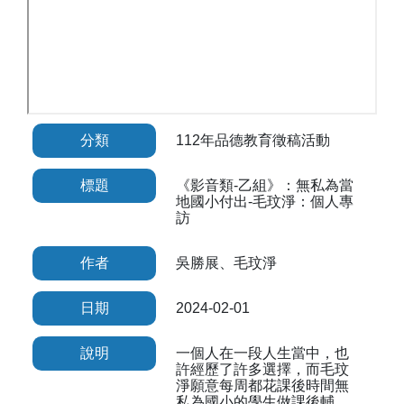
分類
112年品德教育徵稿活動
標題
《影音類-乙組》：無私為當
地國小付出-毛玟淨：個人專
訪
作者
吳勝展、毛玟淨
日期
2024-02-01
說明
一個人在一段人生當中，也
許經歷了許多選擇，而毛玟
淨願意每周都花課後時間無
私為國小的學生做課後輔