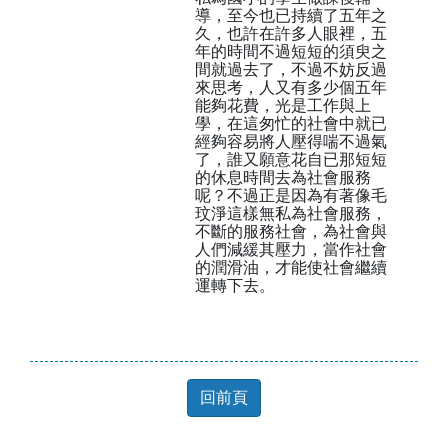
導，至今也已持續了五年之
久，也許在許多人眼裡，五
年的時間不過短短的須臾之
間就過去了，不過不妨反過
來思考，人又有多少個五年
能夠花費，光是工作與上
學，在這匆忙的社會中就已
經夠容易將人壓得喘不過氣
了，誰又願意花自已那短短
的休息時間去為社會服務
呢？不過正是因為有著像毛
玟淨這樣無私為社會服務，
不斷的服務社會，為社會與
人們減緩其壓力，當作社會
的潤滑油，才能使社會繼續
運轉下去。
回前頁