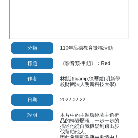
分類
110年品德教育徵稿活動
標題
《影音類-甲組》：Red
作者
林凱淯&amp;徐璽鎧(明新學
校財團法人明新科技大學)
日期
2022-02-22
說明
本片中的主軸環繞著主角橙
品的轉變歷程，一步一步的
描述他從自我懷疑到踏出步
伐幫助他人。
因此希望能夠藉由劇情中人