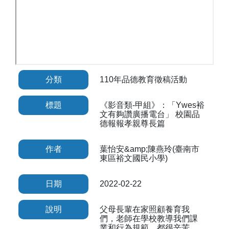
分類
110年品德教育徵稿活動
標題
《影音類-甲組》：「Ywes裕
文有夠讚廣播電台」 校園品
德報報孝親尊長篇
作者
葉怡安&amp;陳燕玲(臺南市
東區裕文國民小學)
日期
2022-02-22
說明
父母長輩在家照顧養育我
們，老師在學校教導我們課
業和行為規範，都很辛苦，