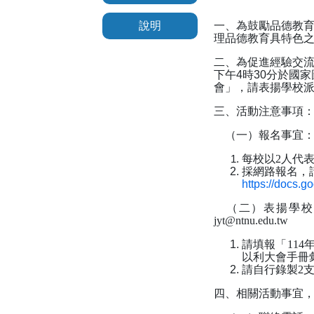
說明
一、為鼓勵品德教
理品德教育具特色
二、為促進經驗交流
下午4時30分於
國家
會」，請表揚學校
三、活動注意事項
（一）報名事宜
每校以2人代
採網路報名，請
https://docs
（二）表揚學校請
jyt@ntnu.edu.tw
請填報「11
以利大會手冊
請自行錄製2
四、相關活動事宜，