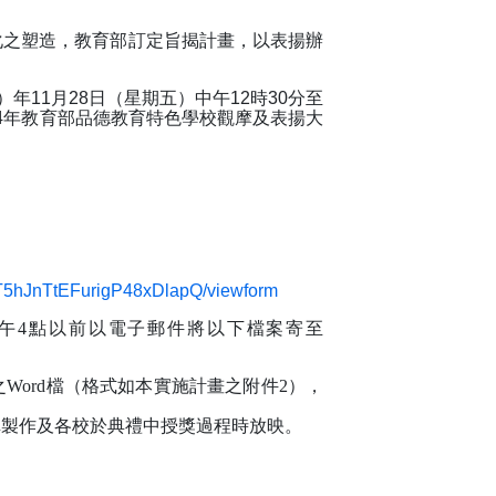
化之塑造，教育部訂定旨揭計畫，以表揚辦
11月28日（星期五）中午12時30分至
14年教育部品德教育特色學校觀摩及表揚大
T5hJnTtEFurigP48xDlapQ/viewform
午4點以前以電子郵件將以下檔案寄至
Word檔（格式如本實施計畫之附件2），
輯製作及各校於典禮中授獎過程時放映。