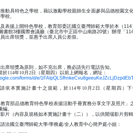
育推動具特色之學校，藉以激勵學校親師生全面參與品德校園文
之學校。
及表揚上開特色學校，教育部委託國立臺灣師範大學於本（114）年
圖書館3樓國際會議廳（臺北市中正區中山南路20號）
辦理「1
派員出席領獎，並惠予出席人員公差假。
：
：
表出席領獎為原則，如不克出席，務必請先行電話告知。
於114年10月2日（星期四）以前上網報名，網址：
.google.com/forms/d/e/1FAIpQLSfhnkeCvu8geeuKeJZcLjDzpdEb
依本實施計畫十之規範，於114年10月2日（星期
四
）下
4年教育部品德教育特色學校表揚活動手冊實務分享文字及照片」之
彙編。
支影片（內容及規格如本實施計畫十（二）），以供開場影片剪
請洽國立臺灣師範大學/學務處/全人教育中心簡尹庭小姐：