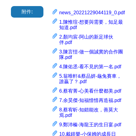
附件:
news_20221229044119_0.pdf
1.陳惟瑄-想要與需要，知足最
知道.pdf
2.顏均宸-阿山的新足球伙
伴.pdf
3.陳言愷-做一個誠實的合作團
隊.pdf
4.陳佑丞-看不見的第一名.pdf
5.翁唯軒&蔡品妍-龜兔賽車，
誰贏了？.pdf
6.蔡宥菁-心美看什麼都美.pdf
7.余昊傑-知福惜惜再造福.pdf
8.蔡宥昕-知錯能改，善莫大
焉.pdf
9.鄭沛榛-海龍王的生日宴.pdf
10.戴鎂樂-小保姆的成長日