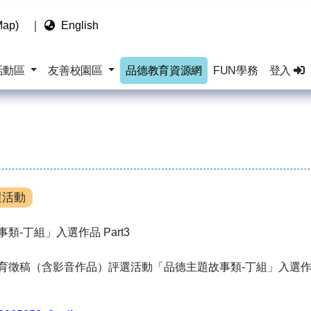
ap)
｜
English
活動區
友善校園區
品德教育資源網
FUN學務
登入
選活動
類-丁組」入選作品 Part3
教育徵稿（含影音作品）評選活動「品德主題故事類-丁組」入選