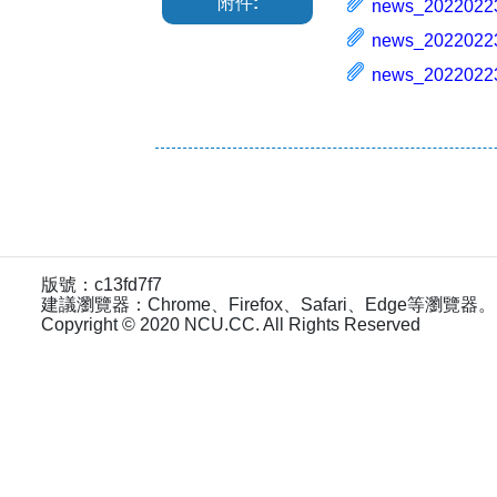
附件:
news_20220223
news_20220223
news_20220223
版號：c13fd7f7
建議瀏覽器：Chrome、Firefox、Safari、Edge等瀏覽器。
Copyright © 2020 NCU.CC. All Rights Reserved