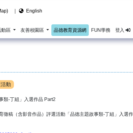
ap)
｜
English
活動區
友善校園區
品德教育資源網
FUN學務
登入
選活動
類-丁組」入選作品 Part2
教育徵稿（含影音作品）評選活動「品德主題故事類-丁組」入選