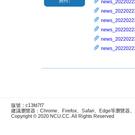
附件:
news_20220223
news_20220223
news_20220223
news_20220223
news_20220223
news_20220223
版號：c13fd7f7
建議瀏覽器：Chrome、Firefox、Safari、Edge等瀏覽器。
Copyright © 2020 NCU.CC. All Rights Reserved