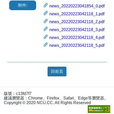
附件:
news_20220223041854_0.pdf
news_20220223042118_1.pdf
news_20220223042118_2.pdf
news_20220223042118_3.pdf
news_20220223042118_4.pdf
news_20220223042118_5.pdf
回前頁
版號：c13fd7f7
建議瀏覽器：Chrome、Firefox、Safari、Edge等瀏覽器。
Copyright © 2020 NCU.CC. All Rights Reserved