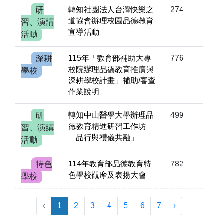
研
轉知社團法人台灣快樂之
274
道協會辦理校園品德教育
習、演講
宣導活動
活動
深耕
115年「教育部補助大專
776
校院辦理品德教育推廣與
學校
深耕學校計畫」補助/審查
作業說明
研
轉知中山醫學大學辦理品
499
德教育精進研習工作坊-
習、演講
「品行與禮儀共融」
活動
特色
114年教育部品德教育特
782
色學校觀摩及表揚大會
學校
‹
1
2
3
4
5
6
7
›