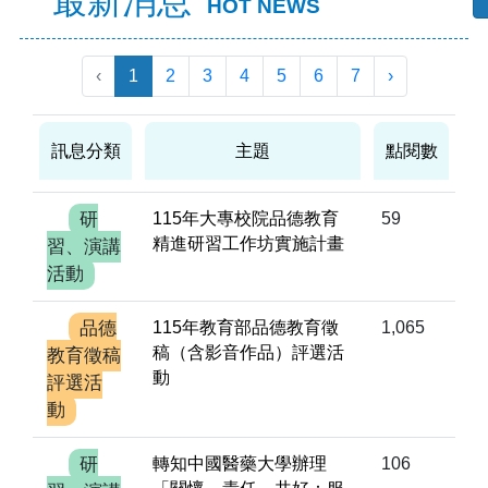
最新消息
HOT NEWS
‹
1
2
3
4
5
6
7
›
訊息分類
主題
點閱數
研
115年大專校院品德教育
59
精進研習工作坊實施計畫
習、演講
活動
品德
115年教育部品德教育徵
1,065
稿（含影音作品）評選活
教育徵稿
動
評選活
動
研
轉知中國醫藥大學辦理
106