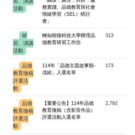
「關懷．責任．共好：服
習、演講
務實踐、品德教育與社會
活動
情緒學習（SEL）研討
會」
研
轉知樹德科技大學辦理品
313
德教育研習工作坊
習、演講
活動
品德
114年「品德主題故事類-
173
戊組」入選名單
教育徵稿
評選活
動
品德
【重要公告】114年品德
2,792
教育徵稿（含影音作品）
教育徵稿
評選活動入選名單
評選活
動