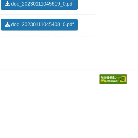
doc_20230111045619_0.pdf
doc_20230111045408_0.pdf