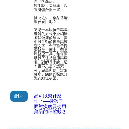
自己的藥品。
醫生說，這些藥可以
讓身體舒服一些……
除此之外，藥品還能
幫什麼忙呢？
這是一本以孩子容易
理解的方式來介紹醫
療與健康的繪本，書
中以生動的插畫與簡
潔文字，帶領孩子探
索醫生、護士、藥品
和醫療工具，如何幫
助我們保持健康與康
復。對師長來說，這
本書不只是閱讀素
材，更是與孩子討論
健康、疾病與醫療知
識的絕佳橋梁。
網址
品可以幫什麼
忙？──教孩子
面對疾病及使用
藥品的正確觀念