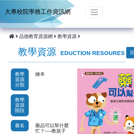
跳到主要內容
大專校院學務工作資訊網
品德教育資源網
教學資源
教學資源
EDUCTION RESOURES
教學
繪本
資源
分類
教學
資源
階段
書名
藥品可以幫什麼
忙？──教孩子