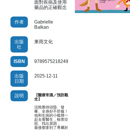
面對疾病及使用
藥品的正確觀念
作者
Gabrielle
Balkan
出版
東雨文化
社
ISBN
9789575218249
出版
2025-12-11
日期
【醫療常識／預防觀
說明
念】
浣熊覺得頭昏、發
癢、全身好不舒服！
他和生病的小狐狸一
起去看醫生，檢查症
狀、找出原因，
最後都拿到了專屬於