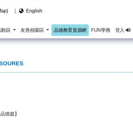
ap)
｜
English
活動區
友善校園區
品德教育資源網
FUN學務
登入
ESOURES
【品德篇】