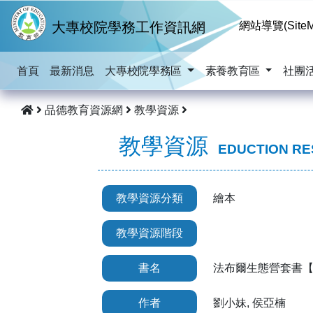
跳到主要內容
大專校院學務工作資訊網
網站導覽(SiteM
首頁
最新消息
大專校院學務區
素養教育區
社團
品德教育資源網
教學資源
教學資源
EDUCTION R
教學資源分類
繪本
教學資源階段
書名
法布爾生態營套書
作者
劉小妹, 侯亞楠