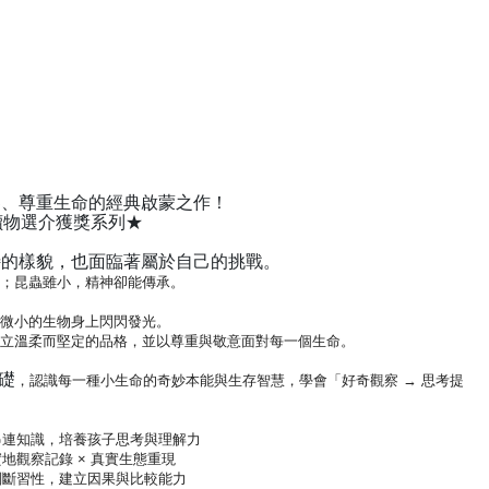
界、尊重生命的經典啟蒙之作！
讀物選介獲獎系列★
特的樣貌，也面臨著屬於自己的挑戰。
；
昆蟲雖小，精神卻能傳承。
微小的生物身上閃閃發光。
立溫柔而堅定的品格，並以尊重與敬意面對每一個生命。
礎
，認識每一種小生命的奇妙本能與生存智慧，學會「好奇觀察 → 思考提
串連知識，培養孩子思考與理解力
地觀察記錄 × 真實生態重現
判斷習性，建立因果與比較能力