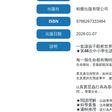
出版社
柏樂出版有限公司
ISBN
9786267333464
出版日期
2026-01-07
說明
一套讓孩子觀察世
★第46
次中小學生
每一個生命都有獨
生命雖短，意義卻能深遠
看見責任與堅持，如何在
在真實的生態故事中，建
真實昆蟲行為為基
以
問 → 尊重生命」。
★閱讀理解
：以故事
★科學素養
：法布爾實
★邏輯推理
：從行為