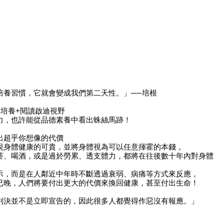
培養習慣，它就會變成我們第二天性。」
──培根
力培養+閱讀啟迪視野
力，也許能從品德素養中看出蛛絲馬跡！
出超乎你想像的代價
視身體健康的可貴，並將身體視為可以任意揮霍的本錢，
菸、喝酒，或是過於勞累、透支體力，都將在往後數十年內對身體
示，而是在人鄰近中年時不斷透過衰弱、病痛等方式來反應，
已晚，人們將要付出更大的代價來換回健康，甚至付出生命！
判決並不是立即宣告的，
因此很多人都覺得作惡沒有報應。」