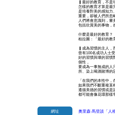
▎最好的教育，不是
怎樣的教育才算是最
是培養對美的感知力
重要，卻被人們所忽
人們將會意識到，審
包括欣賞美的事物，
什麼是最好的教育？
柏拉圖：「最好的教
▎成為習慣的主人，
曾有100名成功人
好的習慣與壞的習慣
個性，
要成為一事無成的人
所、染上喝酒賭博的
「在我們的本性中，
如果我們不斷重複某
遵循美德的習慣或是
都可能會像花環那樣
網址
奧里森‧馬登談「人