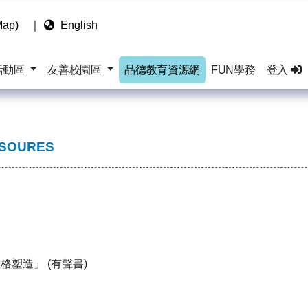
ap)
｜
English
活動區
友善校園區
品德教育資源網
FUN學務
登入
ESOURES
塑造」 (有聲書)