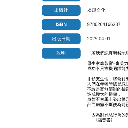
出版社
崧燁文化
ISBN
9786264166287
出版日期
2025-04-01
說明
「若我們認真明智地
原生家庭影響+審美
成功不只靠機遇跟能
▎預支生命，將會付
人們在年輕時總是忽
不論是毫無節制的抽
造成極大的損傷，
身體不會馬上發出警
然而病痛不斷便為時
「因為對邪惡行為的
──《福音書》