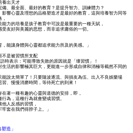
培養出天才
完備、最全面、最好的教育？是提升智力、訓練體力？
、影響心靈及理想的品格塑造才是最好的教育，這與培養智力同等
略，
美能力的培養是孩子教育中可說是最重要的一種天賦，
感受友好與美麗的思想，而非追求庸俗的一切。
育，能讓身體與心靈都追求能力所及的美感。」
而不是被習慣所支配
士受訪時表示：可能導致失敗的原因就是「壞習慣」！
對生活的影響極其巨大，更能進一步形成自律和消極等截然不同的
只能說太簡單了！只要隨波逐流、與損友為伍、出入不良娛樂場
惡習、慢慢消磨時間，等待死亡的到來！
存在著一種有趣的心靈與道德的安排，即，
種行為，這種行為就會變成習慣。
讓他人反感的習慣，
牢牢套在我們得脖子上。」
格塑造」