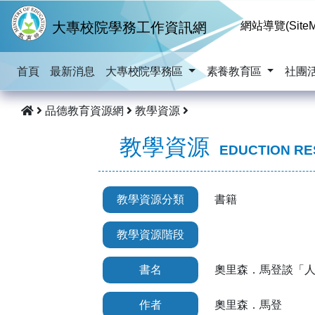
跳到主要內容
大專校院學務工作資訊網
網站導覽(SiteM
首頁
最新消息
大專校院學務區
素養教育區
社團
品德教育資源網
教學資源
教學資源
EDUCTION R
教學資源分類
書籍
教學資源階段
書名
奧里森．馬登談「人格
作者
奧里森．馬登