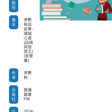
階
段
書
李艷
名
秋說
故事-
做賊
心虛
(品德
與智
慧五)
(有聲
書)
作
李艷
者
秋
出
愛播
版
聽書
社
FM
出
2024-