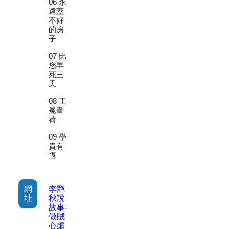
06 永
遠蓋
不好
的房
子
07 比
您早
死三
天
08 王
冕畫
荷
09 學
貴有
恆
網
李艷
址
秋說
故事-
做賊
心虛