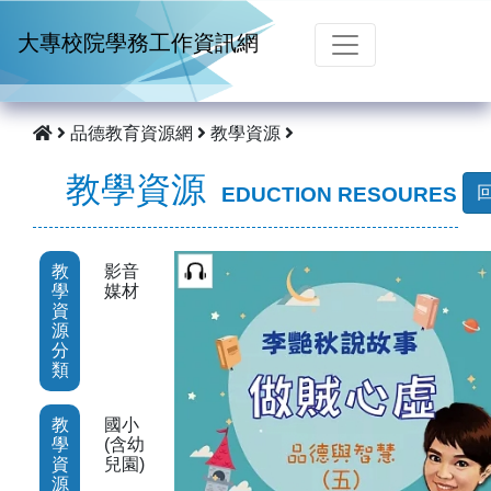
跳到主要內容
大專校院學務工作資訊網
品德教育資源網
教學資源
教學資源
EDUCTION RESOURES
教
影音
學
媒材
資
源
分
類
教
國小
學
(含幼
資
兒園)
源