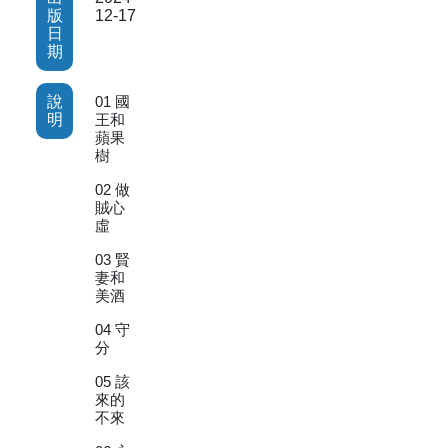
版
12-17
日
期
說
01 國
明
王和
蘋果
樹
02 做
賊心
虛
03 賢
妻和
美酒
04 守
分
05 該
來的
不來