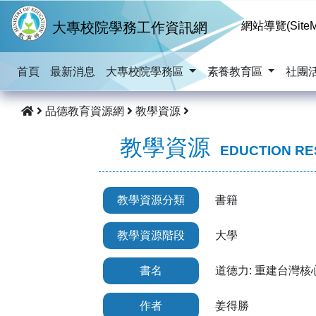
跳到主要內容
大專校院學務工作資訊網
網站導覽(SiteM
首頁
最新消息
大專校院學務區
素養教育區
社團
品德教育資源網
教學資源
教學資源
EDUCTION R
教學資源分類
書籍
教學資源階段
大學
書名
道德力: 重建台灣核
作者
姜得勝