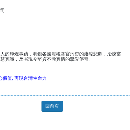
公司
名人的輝煌事蹟，明鑑各國濫權貪官污吏的淒涼悲劇，冶煉當
智慧真諦，反省現今堅貞不渝真情的摯愛傳奇。
心價值, 再現台灣生命力
回前頁