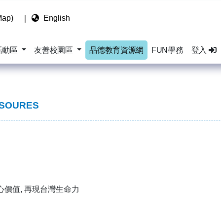
ap)
｜
English
活動區
友善校園區
品德教育資源網
FUN學務
登入
ESOURES
心價值, 再現台灣生命力