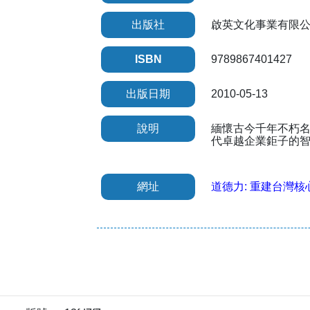
出版社
啟英文化事業有限
ISBN
9789867401427
出版日期
2010-05-13
說明
緬懷古今千年不朽
代卓越企業鉅子的
網址
道德力: 重建台灣核