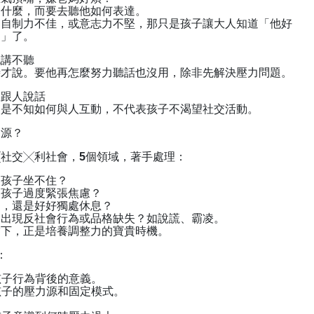
了什麼，而要去聽他如何表達。
關自制力不佳，或意志力不堅，那只是孩子讓大人知道「他好
題」了。
也講不聽
時才說。要他再怎麼努力聽話也沒用，除非先解決壓力問題。
敢跟人說話
只是不知如何與人互動，不代表孩子不渴望社交活動。
力源？
社交╳利社會，5個領域，著手處理：
讓孩子坐不住？
讓孩子過度緊張焦慮？
動，還是好好獨處休息？
，出現反社會行為或品格缺失？如說謊、霸凌。
當下，正是培養調整力的寶貴時機。
：
解孩子行為背後的意義。
出孩子的壓力源和固定模式。