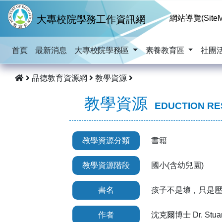
跳到主要內容
大專校院學務工作資訊網
網站導覽(SiteM
首頁
最新消息
大專校院學務區
素養教育區
社團
品德教育資源網
教學資源
教學資源
EDUCTION R
教學資源分類
書籍
教學資源階段
國小(含幼兒園)
書名
孩子不是壞，只是
作者
沈克爾博士 Dr. Stuar