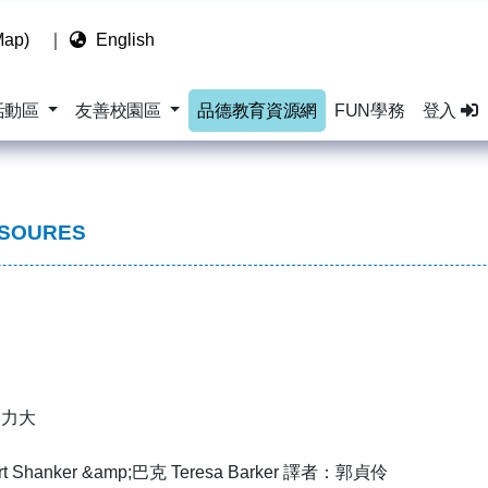
ap)
｜
English
活動區
友善校園區
品德教育資源網
FUN學務
登入
ESOURES
壓力大
t Shanker &amp;巴克 Teresa Barker 譯者：郭貞伶