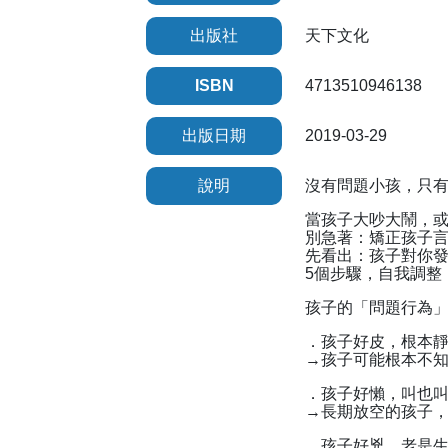
出版社
天下文化
ISBN
4713510946138
出版日期
2019-03-29
說明
沒有問題小孩，只
當孩子大吵大鬧，
別急著：矯正孩子
先看出：孩子對你
5個步驟，自我調整
孩子的「問題行為
．孩子好皮，根本
→孩子可能根本不
．孩子好懶，叫也
→長期放空的孩子
．孩子好兇，老是