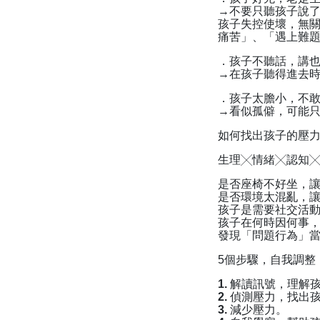
→不要只聽孩子說
孩子失控使壞，無
痛苦」、「遇上難
．孩子不聽話，講
→在孩子聽得進去
．孩子太膽小，不
→看似孤僻，可能
如何找出孩子的壓
生理╳情緒╳認知╳
是否座椅不好坐，
是否環境太混亂，
孩子是需要社交活
孩子在何時因何事
發現「問題行為」
5個步驟，自我調整
1. 解讀訊號，理
2. 偵測壓力，找
3. 減少壓力。