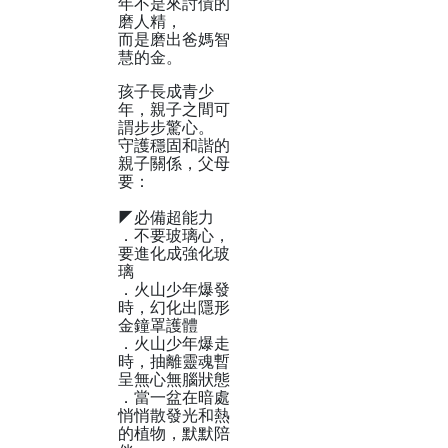
年不是來討債的
磨人精，
而是磨出爸媽智
慧的金。
孩子長成青少
年，親子之間可
謂步步驚心。
守護穩固和諧的
親子關係，父母
要：
◤必備超能力
．不要玻璃心，
要進化成強化玻
璃
．火山少年爆發
時，幻化出隱形
金鐘罩護體
．火山少年爆走
時，抽離靈魂暫
呈無心無腦狀態
．當一盆在暗處
悄悄散發光和熱
的植物，默默陪