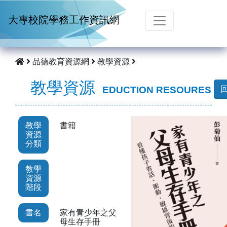
跳到主要內容
大專校院學務工作資訊網
品德教育資源網
教學資源
教學資源
EDUCTION RESOURES
教學
書籍
資源
分類
教學
資源
階段
書名
家有青少年之父
母生存手冊