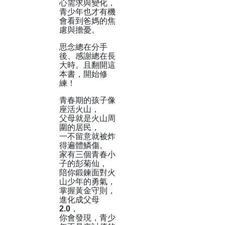
心需求與變化，
青少年也才有機
會看到爸媽的焦
慮與擔憂。
思念總在分手
後、感謝總在長
大時。且翻開這
本書，開始修
練！
青春期的孩子像
座活火山，
父母就是火山周
圍的居民，
一不留意就被炸
得遍體鱗傷。
家有三個青春小
子的彭菊仙，
陪你鍛鍊面對火
山少年的勇氣，
掌握黃金守則，
進化成父母
2.0，
你會發現，青少