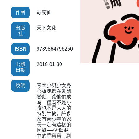
作者
彭菊仙
出版
天下文化
社
ISBN
9789864796250
出版
2019-01-30
日期
說明
青春少男少女身
心板塊都在劇烈
變動，讓他們成
為一種既不是小
孩也不是大人的
特別生物。許多
家有青少年的家
長一定有這樣的
困擾──父母眼
中的乖寶寶，到