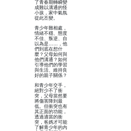
了青春期轉瞬變
成難以溝通的怪
小孩，家中氣氛
從此丕變。
青少年難相處，
情緒不穩、態度
不佳、叛逆、自
以為是……，他
們到底在想什
麼？父母如何與
他們溝通？如何
引導他們的學習
與生活、維持良
好的親子關係？
和青少年交手，
絕對少不了衝
突，父母當然要
將傷害降到最
低。但衝突也有
其正面的功能，
透過適當的衝
突，爸媽才可能
了解青少年的內