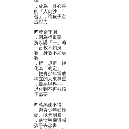
伴
．成為一具心靈
的「人肉沙
包」，讓孩子宣
洩壓力
◤黃金守則
．因為很重要，
所以講「一」遍
．言教不如身
教，身教不如境
教
．把「規定」轉
化為「約定」
．把青少年當成
獨立的人來尊重
．最高境界──
退化到不再被孩
子需要
◤萬萬使不得
．與青少年硬碰
硬、以暴制暴
．邊滑手機邊喊
孩子去念書