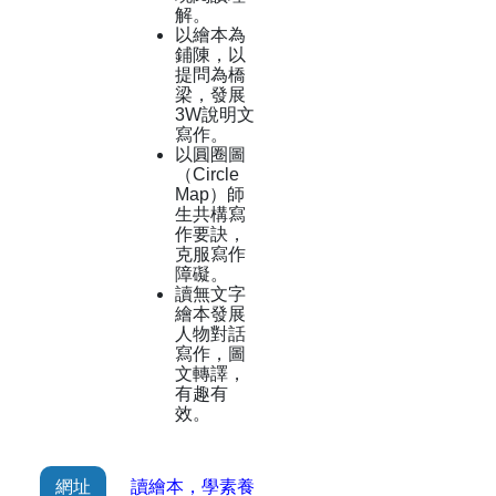
解。
以繪本為
鋪陳，以
提問為橋
梁，發展
3W說明文
寫作。
以圓圈圖
（Circle
Map）師
生共構寫
作要訣，
克服寫作
障礙。
讀無文字
繪本發展
人物對話
寫作，圖
文轉譯，
有趣有
效。
網址
讀繪本，學素養