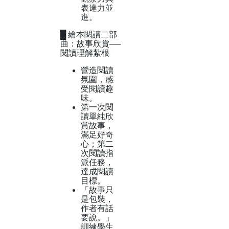
表達力並
進。
█ 繪本閱讀二部
曲：故事欣賞──
閱讀理解紮根
營造閱讀
氛圍，感
受閱讀趣
味。
第一次閱
讀單純欣
賞故事，
滿足好奇
心；第二
次閱讀指
派任務，
達成閱讀
目標。
「故事只
是包裝，
作者有話
要說。」
訓練學生