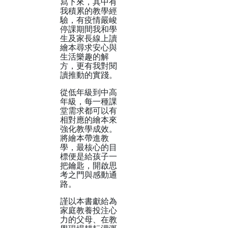
寫下來，其中有
我積累的教學經
驗，有疫情嚴峻
停課期間我和學
生及家長線上讀
繪本尋求安心與
生活樂趣的解
方，更有我對閱
讀推動的實踐。
從低年級到中高
年級，每一種課
堂需求都可以有
相對應的繪本來
強化教學成效。
將繪本帶進教
學，最核心的目
標便是給孩子一
把鑰匙，開啟思
考之門與感動通
路。
謹以本書獻給為
家庭教養投注心
力的父母、在教