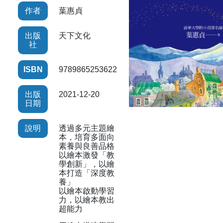
作者
葉惠貞
出版
天下文化
社
ISBN
9789865253622
出版
2021-12-20
日期
說明
透過多元主題繪
本，培育多面向
素養與良善品格
以繪本激發「教
學創新」，以繪
本打造「深度教
養」
以繪本啟動學習
力，以繪本教出
超能力