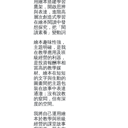
用繪本搭建學習
鷹架，開啟思辨
與表達，進階高
層次創造式學習
在繪本閱讀中發
想探究，把「閱
讀素養」變動詞
繪本趣味性強，
主題明確，是我
在教學應用及班
級經營的利器，
是投資報酬率相
當高的教學媒
材。繪本在短短
的文字與生動的
圖畫間把主題包
裝在故事中表達
通澈；沒有說教
的窒悶，但有深
度的空間。
我將自己運用繪
本於教學與班級
經營的課堂故事