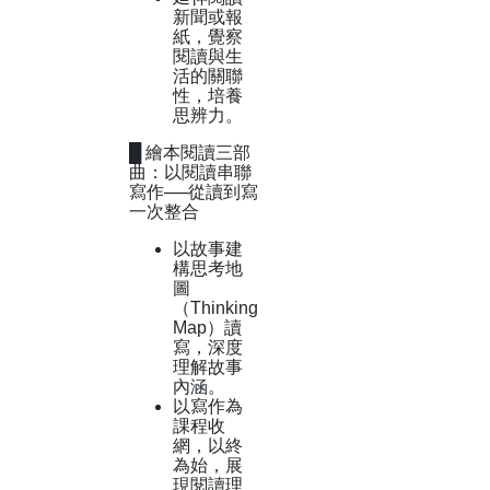
新聞或報
紙，覺察
閱讀與生
活的關聯
性，培養
思辨力。
█ 繪本閱讀三部
曲：以閱讀串聯
寫作──從讀到寫
一次整合
以故事建
構思考地
圖
（Thinking
Map）讀
寫，深度
理解故事
內涵。
以寫作為
課程收
網，以終
為始，展
現閱讀理