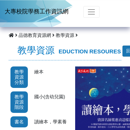
跳到主要內容
大專校院學務工作資訊網
品德教育資源網
教學資源
教學資源
EDUCTION RESOURES
教學
繪本
資源
分類
教學
國小(含幼兒園)
資源
階段
書名
讀繪本，學素養