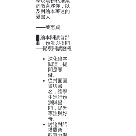
學現場耕耘灌溉
的教育夥伴，以
及對繪本著迷的
愛書人。
——葉惠貞
█ 繪本閱讀首部
曲：預測與提問
──覺察閱讀歷程
深化繪本
閱讀，提
問是關
鍵。
從封面圖
畫與書
名，讓學
生進行預
測與提
問，提升
專注與好
奇。
討論對話
搭鷹架，
觀察力與