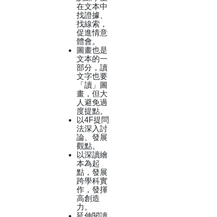
在文本中
找證據、
找線索，
促進情意
體會。
圖畫也是
文本的一
部分，讀
文字也要
「讀」圖
畫，但大
人避免過
度提點。
以4F提問
法深入討
論、發展
觀點。
以深讀繪
本為起
點，發展
跨學科實
作，發揮
高創造
力。
延伸閱讀