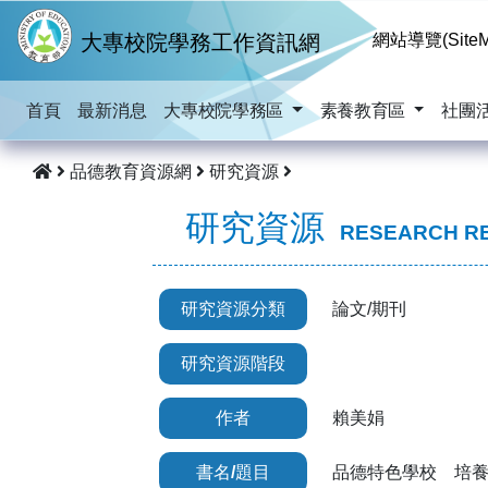
跳到主要內容
大專校院學務工作資訊網
網站導覽(SiteM
首頁
最新消息
大專校院學務區
素養教育區
社團
品德教育資源網
研究資源
研究資源
RESEARCH R
研究資源分類
論文/期刊
研究資源階段
作者
賴美娟
書名/題目
品德特色學校 培