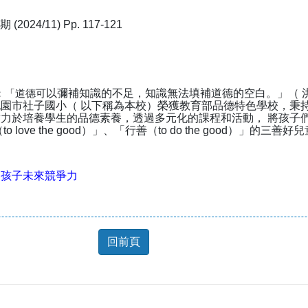
024/11) Pp. 117-121
：「道德可
以彌補知識的不足，知識無法填補道德的空白。」（ 洪
園市社子國小（ 以下稱為本校）榮獲教育部品德特色學校，秉
於培養學生的品德素養，透過多元化的課程和活動， 將孩子們塑造成
 love the good）」、「行善（to do the good）」的三善好
養孩子未來競爭力
回前頁