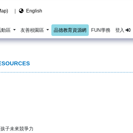
ap)
｜
English
活動區
友善校園區
品德教育資源網
FUN學務
登入
ESOURCES
養孩子未來競爭力