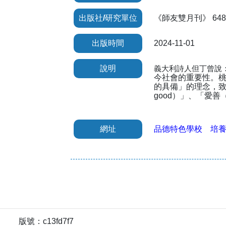
出版社/研究單位
《師友雙月刊》 648期 (2
出版時間
2024-11-01
說明
義大利詩人但丁曾說
今社會的重要性。桃
的具備」的理念，致力
good）」、「愛善（to
網址
品德特色學校 培
版號：c13fd7f7