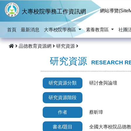
跳到主要內容
大專校院學務工作資訊網
網站導覽(SiteM
首頁
最新消息
大專校院學務區
素養教育區
社團
品德教育資源網
研究資源
研究資源
RESEARCH R
研究資源分類
研討會與論壇
研究資源階段
作者
蔡昕璋
書名/題目
全國大專校院品德