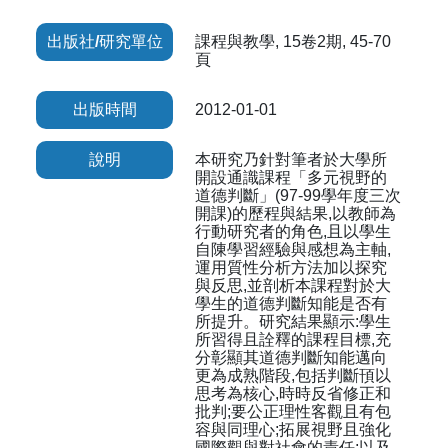
出版社/研究單位
課程與教學, 15卷2期, 45-70
頁
出版時間
2012-01-01
說明
本研究乃針對筆者於大學所
開設通識課程「多元視野的
道德判斷」(97-99學年度三次
開課)的歷程與結果,以教師為
行動研究者的角色,且以學生
自陳學習經驗與感想為主軸,
運用質性分析方法加以探究
與反思,並剖析本課程對於大
學生的道德判斷知能是否有
所提升。研究結果顯示:學生
所習得且詮釋的課程目標,充
分彰顯其道德判斷知能邁向
更為成熟階段,包括判斷頇以
思考為核心,時時反省修正和
批判;要公正理性客觀且有包
容與同理心;拓展視野且強化
國際觀與對社會的責任;以及