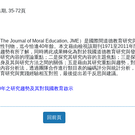
, 35-72頁
 Journal of Moral Education, JME）是國際間道
性刊物，迄今恰逢40年餘。本文藉由檢視該期刊1971至2011
趨勢有所了解，同時將此成果轉化為對於我國道德教育研究與發展
其研究內容的理論重點；二是探究其研究內容的主題焦點；三是
本身及其與研究方法之間的關係；五是藉由其研究重點與趨勢，
用內容分析法，透過團隊合作進行類目表的編碼評分與統計分析
教育研究與實踐經驗相互對照，最後提出若干反思與建議。
0年之研究趨勢及其對我國教育啟示
回前頁