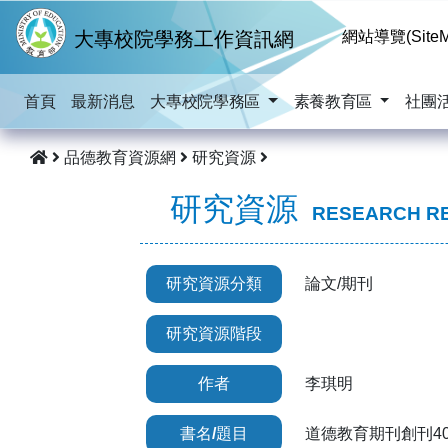
跳到主要內容
大專校院學務工作資訊網
網站導覽(SiteM
首頁
最新消息
大專校院學務區
素養教育區
社團
品德教育資源網
研究資源
研究資源
RESEARCH R
研究資源分類
論文/期刊
研究資源階段
作者
李琪明
書名/題目
道德教育期刊創刊4