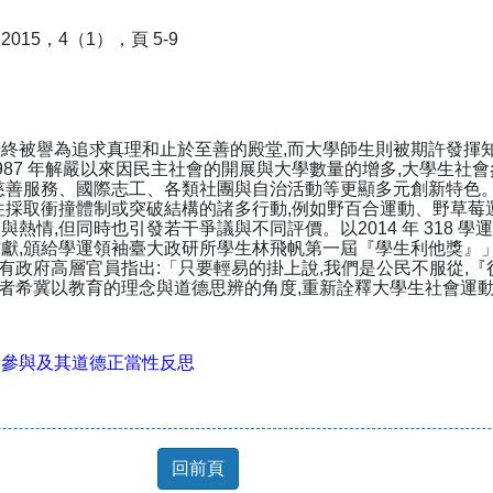
15，4（1），頁 5-9
被譽為追求真理和止於至善的殿堂,而大學師生則被期許發揮知
987 年解嚴以來因民主社會的開展與大學數量的增多,大學生社
慈善服務、國際志工、各類社團與自治活動等更顯多元創新特色
往採取衝撞體制或突破結構的諸多行動,例如野百合運動、野草莓
熱情,但同時也引發若干爭議與不同評價。以2014 年 318 學運為
獻,頒給學運領袖臺大政研所學生林飛帆第一屆『學生利他獎』」1
並有政府高層官員指出:「只要輕易的掛上說,我們是公民不服從,
筆者希冀以教育的理念與道德思辨的角度,重新詮釋大學生社會運
。
民參與及其道德正當性反思
回前頁