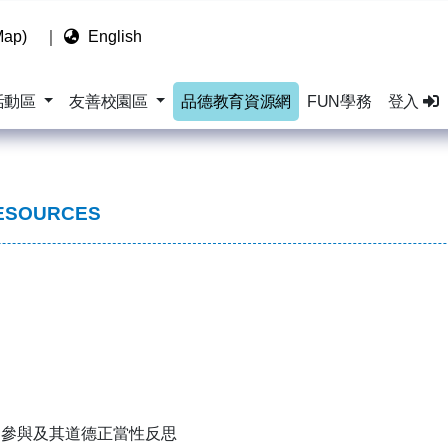
ap)
｜
English
活動區
友善校園區
品德教育資源網
FUN學務
登入
ESOURCES
民參與及其道德正當性反思