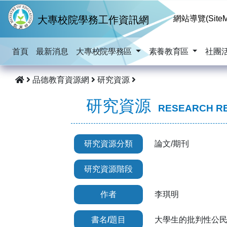
跳到主要內容
大專校院學務工作資訊網
網站導覽(SiteM
首頁
最新消息
大專校院學務區
素養教育區
社團
品德教育資源網
研究資源
研究資源
RESEARCH R
研究資源分類
論文/期刊
研究資源階段
作者
李琪明
書名/題目
大學生的批判性公