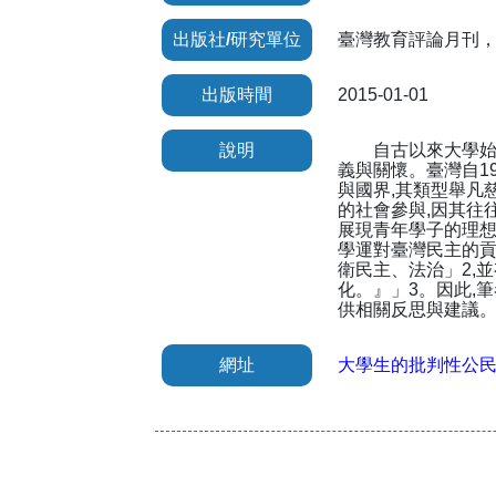
出版社/研究單位
臺灣教育評論月刊，20
出版時間
2015-01-01
說明
自古以來大學始終
義與關懷。臺灣自1
與國界,其類型舉凡
的社會參與,因其往
展現青年學子的理想與
學運對臺灣民主的貢
衛民主、法治」2,
化。』」3。因此,
供相關反思與建議
網址
大學生的批判性公