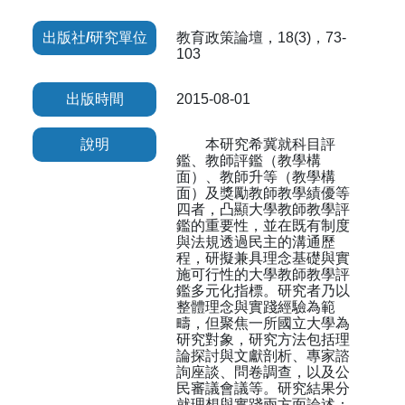
出版社/研究單位
教育政策論壇，18(3)，73-
103
出版時間
2015-08-01
說明
本研究希冀就科目評
鑑、教師評鑑（教學構
面）、教師升等（教學構
面）及獎勵教師教學績優等
四者，凸顯大學教師教學評
鑑的重要性，並在既有制度
與法規透過民主的溝通歷
程，研擬兼具理念基礎與實
施可行性的大學教師教學評
鑑多元化指標。研究者乃以
整體理念與實踐經驗為範
疇，但聚焦一所國立大學為
研究對象，研究方法包括理
論探討與文獻剖析、專家諮
詢座談、問卷調查，以及公
民審議會議等。研究結果分
就理想與實踐兩方面論述：