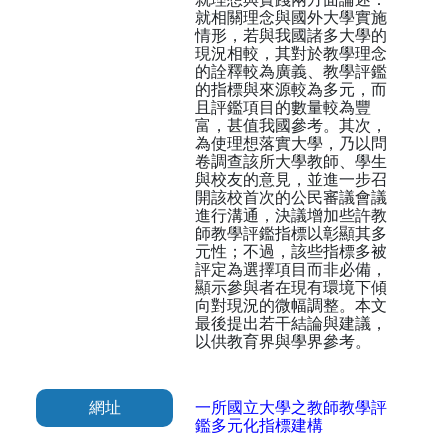
就相關理念與國外大學實施
情形，若與我國諸多大學的
現況相較，其對於教學理念
的詮釋較為廣義、教學評鑑
的指標與來源較為多元，而
且評鑑項目的數量較為豐
富，甚值我國參考。其次，
為使理想落實大學，乃以問
卷調查該所大學教師、學生
與校友的意見，並進一步召
開該校首次的公民審議會議
進行溝通，決議增加些許教
師教學評鑑指標以彰顯其多
元性；不過，該些指標多被
評定為選擇項目而非必備，
顯示參與者在現有環境下傾
向對現況的微幅調整。本文
最後提出若干結論與建議，
以供教育界與學界參考。
網址
一所國立大學之教師教學評
鑑多元化指標建構