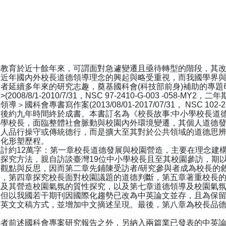
育於近十餘年來，可謂面對急遽變遷且亟待轉型的階段，其改
於近年國內外校長道德領導理念的興起與略受重視，而我國學界
者延續多年來的研究志趣，奠基國科會(科技部前身)補助的專題
008/8/1-2010/7/31，NSC 97-2410-G-003 -058-
科會專書寫作案(2013/08/01-2017/07/31， NSC 102-2
後約九年時間終於成書。本書訂名為《校長故事:中小學校長道
小學校長，面臨整體社會脈動與校園內外環境變遷，其個人道德
個人品行操守或傳統德行，而是擴大至其對於公共領域的道德思
文化形塑歷程。
約12萬字：第一章校長道德發展與校園營造，主要在理念建構
探究方法，親自訪談臺灣19位中小學校長且至其校園參訪，期
觀點與反思，因而第二章先鋪陳受訪者/研究參與者成為校長的
向，第四章探究校長面對校園議題的道德判斷，第五章著重校長
機及其營造校園氣氛的質性探究，以及第七章道德領導及校園氣
，但以我國若干期刊因國際化趨勢已改為中英論文並存，且為保
飾英文文稿方式，並增加中文摘述呈現。最後，第八章為校長品
前述國科會專案研究報告之外，另納入兩篇業已發表的中英論