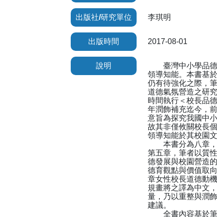
出版社/研究單位
李琪明
出版時間
2017-08-01
說明
臺灣中小學品德教
領導知能。本書基
仍有待強化之際，筆
道德氣氛營造之研究>(2
時間執行＜校長品德領導＞國
年潤飾補充迄今，前
意旨為探究我國中
故其非僅攸關校長
領導知能於其校園
本書分為八章，計
第五章，筆者以質性
德發展與校園營造的
德育觀點與價值取
章女性校長道德動
規畫將之譯為中文
量，乃以重整與潤
建議。
全書內容基於筆者