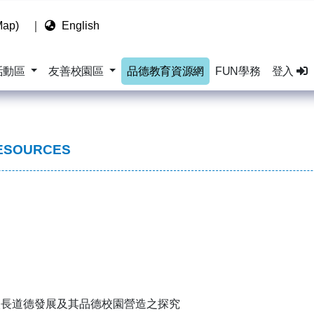
ap)
｜
English
活動區
友善校園區
品德教育資源網
FUN學務
登入
ESOURCES
校長道德發展及其品德校園營造之探究