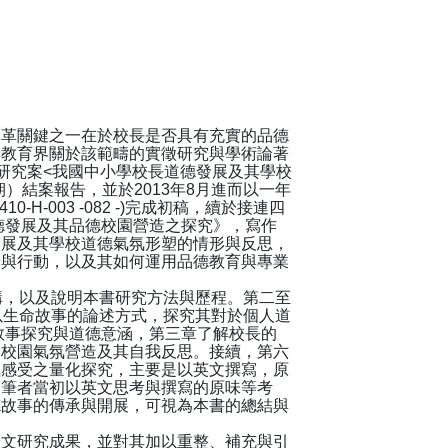
革關鍵之一在於校長是否具有充實的品德
與教育界關於該範疇的實徵研究與學術論著
研究案<我國中小學校長道德發展及其學校
MY2，二年期）結案報告，並於2013年8月進而以一年
410-H-003 -082 -)完成初稿，續於接連四
德發展及其品德校園營造之探究》，寫作
發展及其學校道德氣氛形塑的情形與反思，
辨與行動，以及其如何運用品德教育與專業
，以及說明本書研究方法與歷程。第二至
以生命故事的論述方式，探究其對於個人道
敘事探究與道德意涵，第三章了解校長的
的校園氣氛營造及其自我反思。接續，第六
氛感受之量化探究，主要是以英文撰寫，原
留筆者當初以英文思考與撰寫的原味等考
德故事的傳承與開展，可視為本書的總結與
文研究成果，並對其加以重整、補充與引