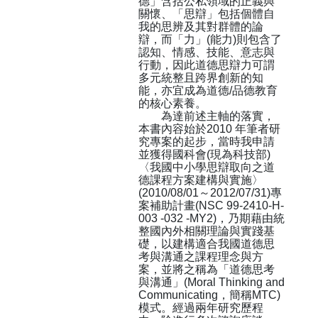
德」含括公私領域的正義與
關懷、「思辯」包括個體自
我的思辨及其對群體的論
辯，而「力」(能力)則包含了
認知、情感、技能、意志與
行動，因此道德思辯力可謂
多元統整且跨界創新的知
能，亦宜成為道德/品德教育
的核心素養。
為達前述主軸的落實，
本書內容始於2010 年筆者研
究專案的起步，當時我申請
並獲得國科會(現為科技部)
〈我國中小學思辯取向之道
德課程方案建構與實施〉
(2010/08/01～2012/07/31)專
案補助計畫(NSC 99-2410-H-
003 -032 -MY2)，乃期藉由統
整國內外相關理論與實踐基
礎，以建構適合我國道德思
考與溝通之課程理念與方
案，並將之稱為「道德思考
與溝通」(Moral Thinking and
Communicating，簡稱MTC)
模式。經過兩年研究歷程