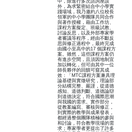
中，除進行多次諮詢座談
外，為求緊密結合中小學實
踐場域，我乃邀約八位校長
領軍的中小學團隊共同合作
與著作授權，藉由工作坊、
課程方案擬定、班級試教、
討論反思，以及外部專家學
者審議等程序，經由不斷反
思與修正過程中，最終完成
由國小至高中的17 個課程方
案。雖然，這些課程方案仍
有進步空間，且須因地制宜
加以轉化，但可由其中一位
師長夥伴的回饋可窺其成
效：「MTC課程方案兼具理
論基礎與實徵研究，理論部
分結構完整、嚴謹，從道德
感知、道德判斷、道德論辯
到道德決定，符合國際思潮
與我國的需求。實作部分，
從教案編寫、審核與修正，
到實際的教學與成果發表，
都經過整個團隊積極的參與
和討論，符合教學現場的需
求；專家學者更提出了許多