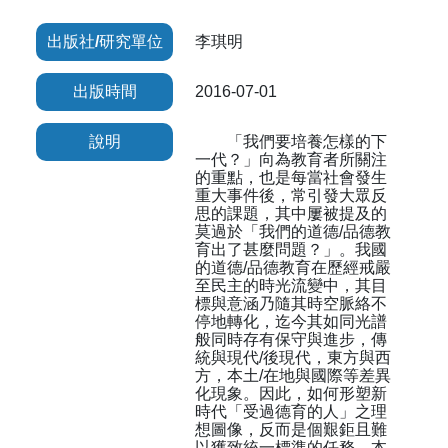
出版社/研究單位
李琪明
出版時間
2016-07-01
說明
「我們要培養怎樣的下
一代？」向為教育者所關注
的重點，也是每當社會發生
重大事件後，常引發大眾反
思的課題，其中屢被提及的
莫過於「我們的道德/品德教
育出了甚麼問題？」。我國
的道德/品德教育在歷經戒嚴
至民主的時光流變中，其目
標與意涵乃隨其時空脈絡不
停地轉化，迄今其如同光譜
般同時存有保守與進步，傳
統與現代/後現代，東方與西
方，本土/在地與國際等差異
化現象。因此，如何形塑新
時代「受過德育的人」之理
想圖像，反而是個艱鉅且難
以獲致統一標準的任務。本