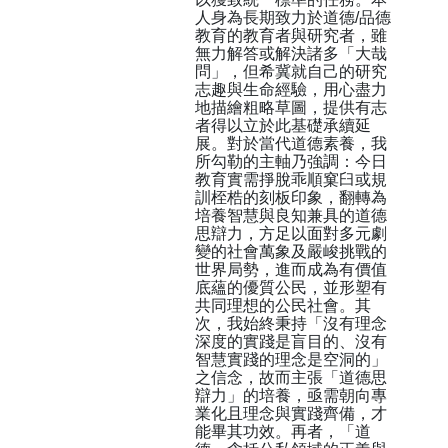
人身為長期致力於道德/品德
教育的教育者與研究者，雖
無力解答或解決諸多「大哉
問」，但希冀就自己的研究
志趣與生命經驗，用心盡力
地描繪粗略草圖，提供有志
者得以立於此基礎承續延
展。對於當代道德素養，我
所勾勒的主軸乃強調：今日
教育實需掙脫乖順窠臼或規
訓桎梏的刻板印象，翻轉為
培養智慧與良知兼具的道德
思辯力，方足以面對多元劇
變的社會萬象及嚴峻挑戰的
世界局勢，進而成為有價值
底蘊的優質公民，並形塑有
共同理想的公民社會。其
次，我始終秉持「沒有理念
深度的實踐是盲目的、沒有
智慧實踐的理念是空洞的」
之信念，故而主張「道德思
辯力」的培養，亟需朝向專
業化且理念與實踐齊備，才
能畢其功效。再者，「道