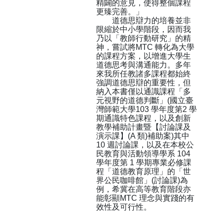
精闢的意見，使得整個課程
更臻完善。」
道德思辯力的培養並非
限縮於中小學階段，因而我
乃以「教師行動研究」的精
神，嘗試將MTC 轉化為大學
的課程方案，以增進大學生
道德思考與溝通能力。多年
來我所任教諸多課程都始終
強調道德思辯的重要性，但
納入本書僅以通識課程「多
元視野的道德判斷」(國立臺
灣師範大學103 學年度第2 學
期通識特色課程，以及創新
教學補助計畫暨【討論課及
演示課】(A 類)補助案)其中
10 週討論課，以及在本校公
民教育與活動領導學系 104
學年度第 1 學期專業必修課
程「道德教育原理」的「世
界公民咖啡館」(討論課)為
例，希冀在高等教育階段亦
能彰顯MTC 理念與實踐的有
效性及可行性。