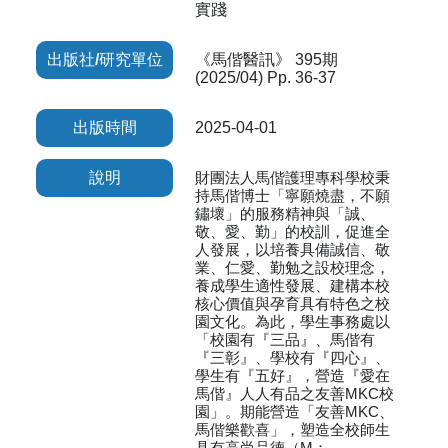
實踐
出版社/研究單位
《馬偕醫訊》 395期
(2025/04) Pp. 36-37
出版時間
2025-04-01
說明
財團法人馬偕護理專科學校秉
持馬偕博士「寧願燒盡，不願
鏽壞」的服務精神與「誠、
敬、愛、勤」的校訓，促進全
人發展，以培養具備誠信、敬
業、仁愛、勤勉之設校理念，
養成學生適性發展、建構本校
核心價值與孕育具有特色之校
園文化。為此，學生事務處以
「校園有『三品』、馬偕有
『三彰』、學校有『四心』、
學生有『五好』，營造『愛在
馬偕』人人有品之友善MKC校
園」。期能營造「友善MKC、
馬偕樂歡喜」，塑造全校師生
具有高尚品德（M：