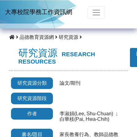
跳到主要內容
大專校院學務工作資訊網
品德教育資源網
研究資源
研究資源
RESEARCH
RESOURCES
研究資源分類
論文/期刊
研究資源階段
作者
李淑娟(Lee, Shu-Chuan) ；
白華枝(Pai, Hwa-Chih)
書名/題目
家長教養行為、教師品德教