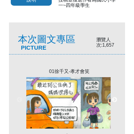
一~四年級學生
本次圖文專區
瀏覽人
次:1,657
PICTURE
01徐千又-孝才會笑