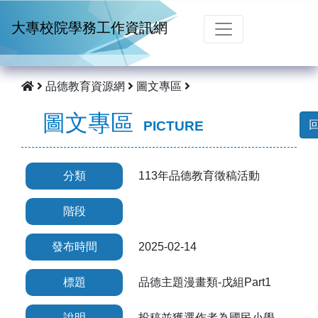
跳到主要內容
大專校院學務工作資訊網
品德教育資源網
圖文專區
圖文專區
PICTURE
分類
113年品德教育徵稿活動
階段
發布時間
2025-02-14
標題
品德主題漫畫類-戊組Part1
說明
投稿並獲選作者為
國民小學