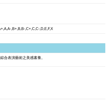
A+,A,A-,B+,B,B-,C+,C,C-,D,E,F,X
及綜合表演藝術之美感素養。