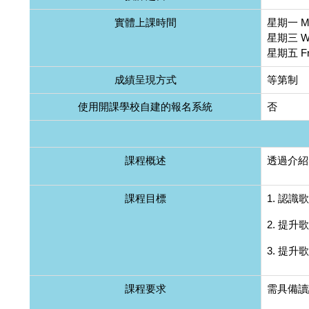
實體上課時間
星期一 Mon
星期三 Wed
星期五 Fri
成績呈現方式
等第制
使用開課學校自建的報名系統
否
課程概述
透過介紹
課程目標
1. 認
2. 提
3. 提
課程要求
需具備讀