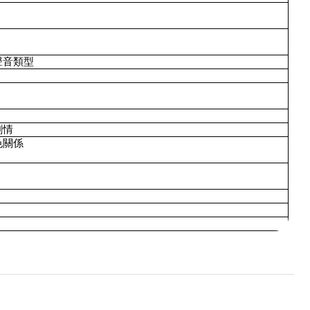
聲音類型
劇情
色關係