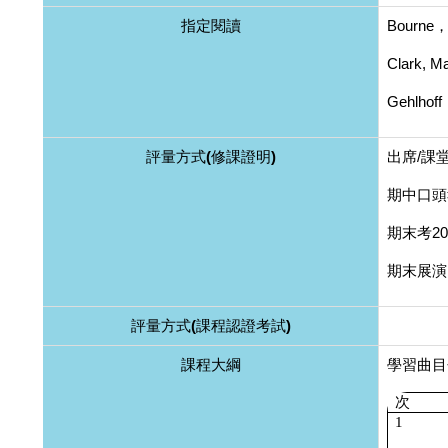
指定閱讀
Bourn
Clark, Ma
Gehlh
評量方式(修課證明)
出席/課
期中口頭
期末考2
期末展演
評量方式(課程認證考試)
課程大綱
學習曲目
次
1