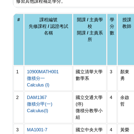
修習其他課程補足學分。
#
課程編號
開課 / 主責學
學
授課
先修課程 / 認證考試
校
分
教師
名稱
開課 / 主責系
數
所
1
10900MATH001
國立清華大學
3
顏東
微積分一
數學系
勇
Calculus (I)
2
DAM1367
國立交通大學
4
余啟
微積分甲(一)
(停)
哲
Calculus(I)
微積分教學小
組
3
MA1001-7
國立中央大學
4
黃榮