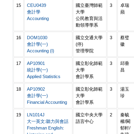
15
CEU0439
國立臺灣師範
3
卓瑞
會計學
大學
蘋
Accounting
公民教育與活
動領導學系
16
DOM1030
國立交通大學
3
蔡璧
會計學(一)
(停)
徽
Accounting (I)
管理學院
17
AP10901
國立彰化師範
3
邱垂
統計學(一)
大學
昌
Applied Statistics
會計學系
18
AP10902
國立彰化師範
3
湯玉
會計學(一)
大學
珍
Financial Accounting
會計學系
19
LN1014J
國立中央大學
2
秦毓
大一英文:聽力與會話
語言中心
權/闕
Freshman English:
郁軒/