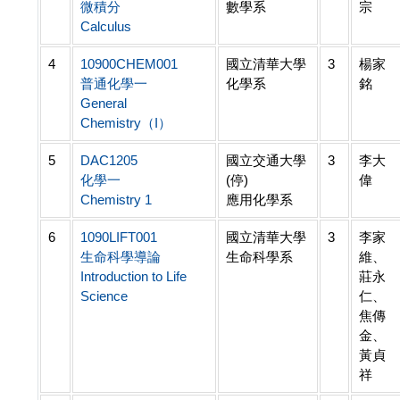
微積分
數學系
宗
Calculus
4
10900CHEM001
國立清華大學
3
楊家
普通化學一
化學系
銘
General
Chemistry（I）
5
DAC1205
國立交通大學
3
李大
化學一
(停)
偉
Chemistry 1
應用化學系
6
1090LIFT001
國立清華大學
3
李家
生命科學導論
生命科學系
維、
Introduction to Life
莊永
Science
仁、
焦傳
金、
黃貞
祥