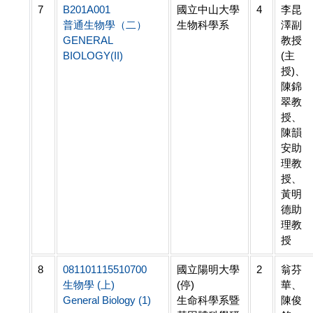
7
B201A001
國立中山大學
4
李昆
普通生物學（二）
生物科學系
澤副
GENERAL
教授
BIOLOGY(II)
(主
授)、
陳錦
翠教
授、
陳韻
安助
理教
授、
黃明
德助
理教
授
8
081101115510700
國立陽明大學
2
翁芬
生物學 (上)
(停)
華、
General Biology (1)
生命科學系暨
陳俊