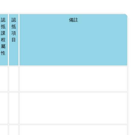
認
認
備註
抵
抵
課
項
程
目
屬
性