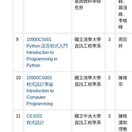
基因體科學研
銘、
究所
羅清
維、
李曉
暉
9
10900CS001
國立清華大學
3
周百
Python 語言程式入門
資訊工程學系
祥
Introduction to
Programming in
Python
10
10900CS003
國立清華大學
2
陳煥
程式設計導論
資訊工程學系
宗
Introduction to
Computer
Programming
11
CE1022
國立中央大學
3
陳映
程式設計
資訊工程學系
濃助
理教