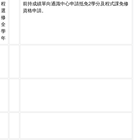
程
前持成績單向通識中心申請抵免2學分及程式課免修
選
資格申請。
修
全
學
年