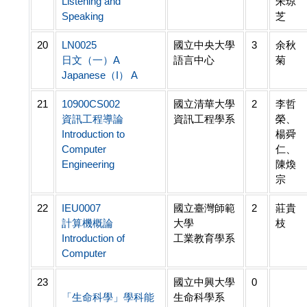
Listening and
朱琼
Speaking
芝
20
LN0025
國立中央大學
3
余秋
日文（一）A
語言中心
菊
Japanese（I） A
21
10900CS002
國立清華大學
2
李哲
資訊工程導論
資訊工程學系
榮、
Introduction to
楊舜
Computer
仁、
Engineering
陳煥
宗
22
IEU0007
國立臺灣師範
2
莊貴
計算機概論
大學
枝
Introduction of
工業教育學系
Computer
23
國立中興大學
0
「生命科學」學科能
生命科學系