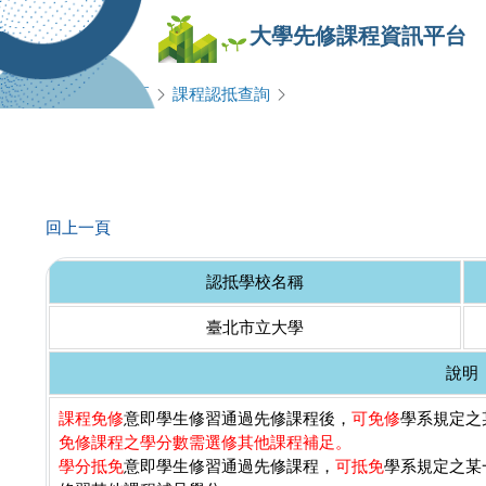
大學先修課程資訊平台
查詢專區
課程認抵查詢
回上一頁
認抵學校名稱
臺北市立大學
說明
課程免修
意即學生修習通過先修課程後，
可免修
學系規定之某
免修課程之學分數需選修其他課程補足。
學分抵免
意即學生修習通過先修課程，
可抵免
學系規定之某一