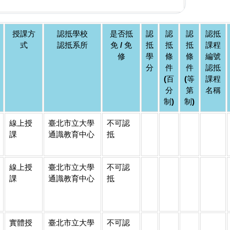
授課方
認抵學校
是否抵
認
認
認
認抵
式
認抵系所
免 / 免
抵
抵
抵
課程
修
學
條
條
編號
分
件
件
認抵
(百
(等
課程
分
第
名稱
制)
制)
線上授
臺北市立大學
不可認
課
通識教育中心
抵
線上授
臺北市立大學
不可認
課
通識教育中心
抵
實體授
臺北市立大學
不可認