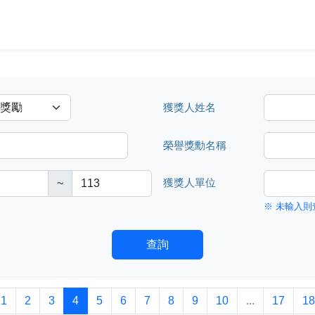
獲獎人姓名
榮譽獎勳名稱
~
獲獎人單位
※ 未輸入則
查詢
1
2
3
4
5
6
7
8
9
10
...
17
18