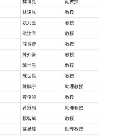
林遠見
副教授
林遠見
教授
姚乃嘉
教授
洪汶宜
教授
莊長賢
教授
陳介豪
教授
陳世晃
教授
陳世晃
教授
陳鵬宇
助理教授
黃俊鴻
教授
黃冠嶺
助理教授
楊智斌
教授
蘇昱臻
助理教授