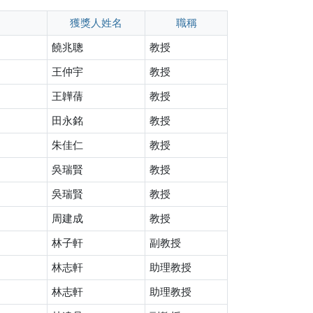
獲獎人姓名
職稱
饒兆聰
教授
王仲宇
教授
王韡蒨
教授
田永銘
教授
朱佳仁
教授
吳瑞賢
教授
吳瑞賢
教授
周建成
教授
林子軒
副教授
林志軒
助理教授
林志軒
助理教授